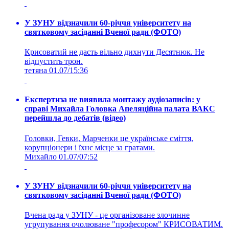
У ЗУНУ відзначили 60-річчя університету на
святковому засіданні Вченої ради (ФОТО)
Крисоватий не дасть вільно дихнути Десятнюк. Не
відпустить трон.
тетяна
01.07/15:36
Експертиза не виявила монтажу аудіозаписів: у
справі Михайла Головка Апеляційна палата ВАКС
перейшла до дебатів (відео)
Головки, Гевки, Марченки це українське сміття,
корупціонери і їхнє місце за гратами.
Михайло
01.07/07:52
У ЗУНУ відзначили 60-річчя університету на
святковому засіданні Вченої ради (ФОТО)
Вчена рада у ЗУНУ - це організоване злочинне
угрупування очолюване "професором" КРИСОВАТИМ.