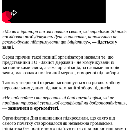
«Ми як ініціатори та засновники свята, які впродовж 20 років
послідовно розбудовують День вишиванки, наполегливо не
рекомендуємо підтримувати цю ініціативу», —
йдеться у
заяві.
Серед причин такої позиції організатори назвали те, що
представники ГО «Захист Держави» не комунікували із
засновниками свята, а сама організація, за словами авторів
заяви, має ознаки політичної мережі, створеної під вибори.
Також у зверненні окремо наголошується на ризиках збору
персональних даних під час кампанії зі збору підписів.
«Не надавайте свої персональні дані організаціям, які не
пройшли тривалої суспільної верифікації на добропорядність»,
— зазначили в оргкомітеті.
Організатори Дня вишиванки підкреслили, що свято від
самого початку створювалося як незалежна громадська
ініціатива без політичного підґрунтя та співпрацює напряму з