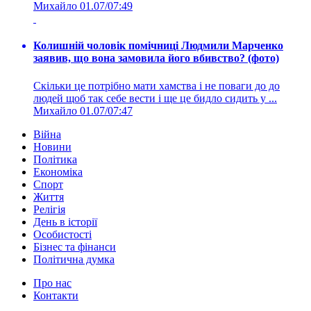
Михайло
01.07/07:49
Колишній чоловік помічниці Людмили Марченко
заявив, що вона замовила його вбивство? (фото)
Скільки це потрібно мати хамства і не поваги до до
людей щоб так себе вести і ще це бидло сидить у ...
Михайло
01.07/07:47
Війна
Новини
Політика
Економіка
Спорт
Життя
Релігія
День в історії
Особистості
Бізнес та фінанси
Політична думка
Про нас
Контакти