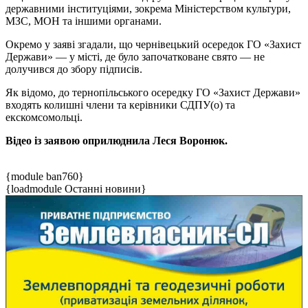
державними інституціями, зокрема Міністерством культури,
МЗС, МОН та іншими органами.
Окремо у заяві згадали, що чернівецький осередок ГО «Захист
Держави» — у місті, де було започатковане свято — не
долучився до збору підписів.
Як відомо, до тернопільського осередку ГО «Захист Держави»
входять колишні члени та керівники СДПУ(о) та
екскомсомольці.
Відео із заявою оприлюднила Леся Воронюк.
{module ban760}
{loadmodule Останні новини}