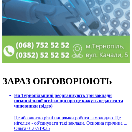
ЗАРАЗ ОБГОВОРЮЮТЬ
На Тернопільщині реорганізують три заклади
позашкільної освіти: що про це кажуть педагоги та
чиновники (відео)
Це абсолютно різні напрямки роботи із молоддю. Це
нігелізм - об'єднувати такі заклади. Основна причина ...
Ольга
01.07/19:35