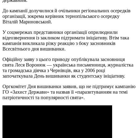
державним.
До кампанії долучилися й очільники регіональних осередків
організації, зокрема керівник тернопільського осередку
Віталій Мариновський.
У соцмережах представники організації оприлюднили
відеозвернення із закликом підтримати ініціативу. Втім така
кампанія викликала різку реакцію з боку засновників
Всесвітнього дня вишиванки.
Офіційну заяву з цього приводу опублікувала засновниця
свята Леся Воронюк — українська письменниця, журналістка
та громадська діячка з Чернівців, яка у 2006 році
започаткувала День вишиванки як студентську ініціативу.
Оргкомітет Дня вишиванки заявив, що не підтримує кампанію
ГО «Захист Держави» та назвав її «паразитуванням на темі
патріотичності та популярності свята».