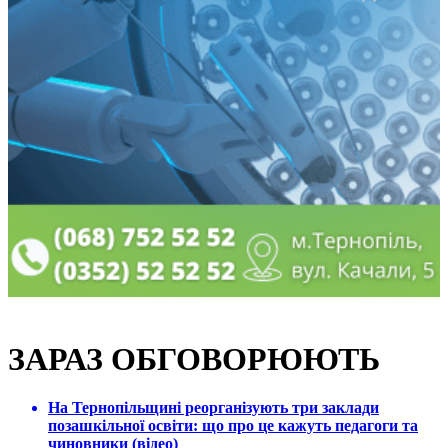
ЗАРАЗ ОБГОВОРЮЮТЬ
На Тернопільщині реорганізують три заклади
позашкільної освіти: що про це кажуть педагоги та
чиновники (відео)