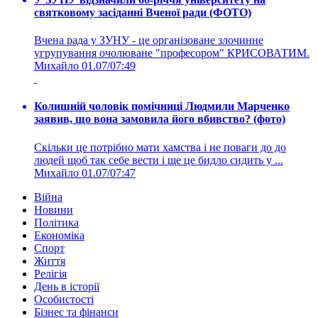
святковому засіданні Вченої ради (ФОТО)
Вчена рада у ЗУНУ - це організоване злочинне
угрупування очолюване "професором" КРИСОВАТИМ.
Михайло
01.07/07:49
Колишній чоловік помічниці Людмили Марченко
заявив, що вона замовила його вбивство? (фото)
Скільки це потрібно мати хамства і не поваги до до
людей щоб так себе вести і ще це бидло сидить у ...
Михайло
01.07/07:47
Війна
Новини
Політика
Економіка
Спорт
Життя
Релігія
День в історії
Особистості
Бізнес та фінанси