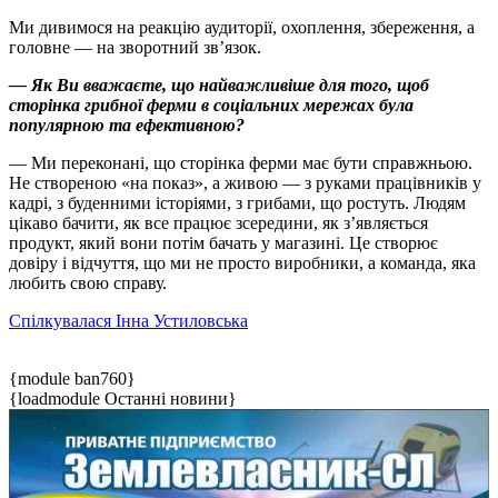
Ми дивимося на реакцію аудиторії, охоплення, збереження, а
головне — на зворотний зв’язок.
— Як Ви вважаєте, що найважливіше для того, щоб
сторінка грибної ферми в соціальних мережах була
популярною та ефективною?
— Ми переконані, що сторінка ферми має бути справжньою.
Не створеною «на показ», а живою — з руками працівників у
кадрі, з буденними історіями, з грибами, що ростуть. Людям
цікаво бачити, як все працює зсередини, як з’являється
продукт, який вони потім бачать у магазині. Це створює
довіру і відчуття, що ми не просто виробники, а команда, яка
любить свою справу.
Спілкувалася Інна Устиловська
{module ban760}
{loadmodule Останні новини}