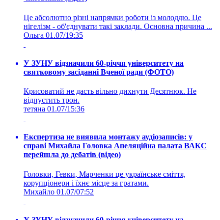
Це абсолютно різні напрямки роботи із молоддю. Це
нігелізм - об'єднувати такі заклади. Основна причина ...
Ольга
01.07/19:35
У ЗУНУ відзначили 60-річчя університету на
святковому засіданні Вченої ради (ФОТО)
Крисоватий не дасть вільно дихнути Десятнюк. Не
відпустить трон.
тетяна
01.07/15:36
Експертиза не виявила монтажу аудіозаписів: у
справі Михайла Головка Апеляційна палата ВАКС
перейшла до дебатів (відео)
Головки, Гевки, Марченки це українське сміття,
корупціонери і їхнє місце за гратами.
Михайло
01.07/07:52
У ЗУНУ відзначили 60-річчя університету на