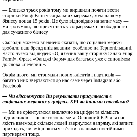
— Близько трьох років тому ми вирішили почати вести
сторінки Fungi Farm у соціальних мережах, хоча нашому
бізнесу понад 15 років. Це було відповіддю на запит часу —
ми зрозуміли, що присутність у соцмережах є необхідністю
для сучасного бізнесу.
Сьогодні можемо впевнено сказати, що соціальні мережі
зробили наш бренд впізнаваним, особливо на Тернопільщині.
Часто чуємо від людей: «О, я бачив вашу сторінку! Знаю Fungi
Farm!». Фраза «Фанджі Фарм» для багатьох уже є синонімом
до слова «печериці».
Окрім цього, ми отримали нових клієнтів і партнерів —
багато з них звертаються до нас саме через Instagram або
Facebook.
— Чи відстежуєте Ви результати присутності в
соціальних мережах у цифрах, KPI чи іншими способами?
— Ми не орієнтуємося виключно на цифри та кількість
підписників — це не головна мета. Основний KPI для нас —
якість взаємодії: скільки людей звернулося напряму, які запити
приходять, чи зміцнюються зв’язки з нашими постійними
партнерами тощо.