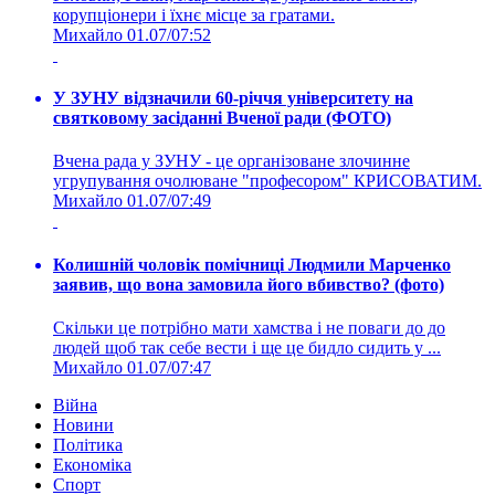
корупціонери і їхнє місце за гратами.
Михайло
01.07/07:52
У ЗУНУ відзначили 60-річчя університету на
святковому засіданні Вченої ради (ФОТО)
Вчена рада у ЗУНУ - це організоване злочинне
угрупування очолюване "професором" КРИСОВАТИМ.
Михайло
01.07/07:49
Колишній чоловік помічниці Людмили Марченко
заявив, що вона замовила його вбивство? (фото)
Скільки це потрібно мати хамства і не поваги до до
людей щоб так себе вести і ще це бидло сидить у ...
Михайло
01.07/07:47
Війна
Новини
Політика
Економіка
Спорт