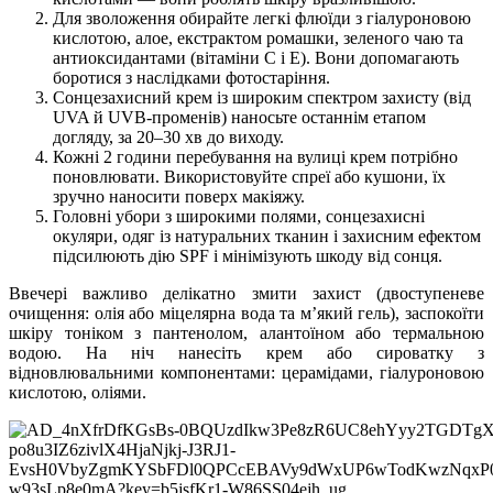
Для зволоження обирайте легкі флюїди з гіалуроновою
кислотою, алое, екстрактом ромашки, зеленого чаю та
антиоксидантами (вітаміни C і E). Вони допомагають
боротися з наслідками фотостаріння.
Сонцезахисний крем із широким спектром захисту (від
UVA й UVB-променів) наносьте останнім етапом
догляду, за 20–30 хв до виходу.
Кожні 2 години перебування на вулиці крем потрібно
поновлювати. Використовуйте спреї або кушони, їх
зручно наносити поверх макіяжу.
Головні убори з широкими полями, сонцезахисні
окуляри, одяг із натуральних тканин і захисним ефектом
підсилюють дію SPF і мінімізують шкоду від сонця.
Ввечері важливо делікатно змити захист (двоступеневе
очищення: олія або міцелярна вода та м’який гель), заспокоїти
шкіру тоніком з пантенолом, алантоїном або термальною
водою. На ніч нанесіть крем або сироватку з
відновлювальними компонентами: церамідами, гіалуроновою
кислотою, оліями.