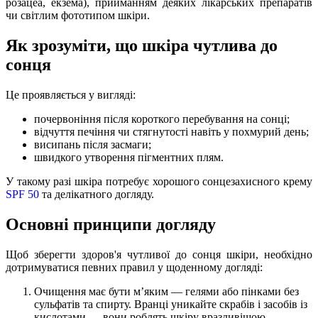
розацеа, екзема), прийманням деяких лікарських препаратів
чи світлим фототипом шкіри.
Як зрозуміти, що шкіра чутлива до
сонця
Це проявляється у вигляді:
почервоніння після короткого перебування на сонці;
відчуття печіння чи стягнутості навіть у похмурий день;
висипань після засмаги;
швидкого утворення пігментних плям.
У такому разі шкіра потребує хорошого сонцезахисного крему
SPF 50
та делікатного догляду.
Основні принципи догляду
Щоб зберегти здоров'я чутливої до сонця шкіри, необхідно
дотримуватися певних правил у щоденному догляді:
Очищення має бути м’яким — гелями або пінками без
сульфатів та спирту. Вранці уникайте скрабів і засобів із
кислотами — вони роблять шкіру вразливішою.