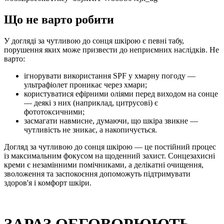
Що не варто робити
У догляді за чутливою до сонця шкірою є певні табу,
порушення яких може призвести до неприємних наслідків. Не
варто:
ігнорувати використання SPF у хмарну погоду —
ультрафіолет проникає через хмари;
користуватися ефірними оліями перед виходом на сонце
— деякі з них (наприклад, цитрусові) є
фототоксичними;
засмагати навмисне, думаючи, що шкіра звикне —
чутливість не зникає, а накопичується.
Догляд за чутливою до сонця шкірою — це постійний процес
із максимальним фокусом на щоденний захист. Сонцезахисні
креми є незамінними помічниками, а делікатні очищення,
зволоження та заспокоєння допоможуть підтримувати
здоров'я і комфорт шкіри.