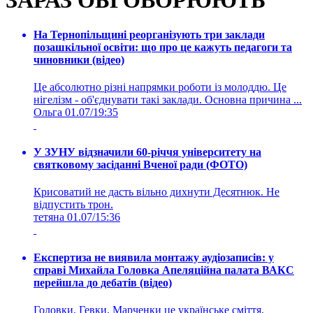
ЗАРАЗ ОБГОВОРЮЮТЬ
На Тернопільщині реорганізують три заклади
позашкільної освіти: що про це кажуть педагоги та
чиновники (відео)
Це абсолютно різні напрямки роботи із молоддю. Це
нігелізм - об'єднувати такі заклади. Основна причина ...
Ольга
01.07/19:35
У ЗУНУ відзначили 60-річчя університету на
святковому засіданні Вченої ради (ФОТО)
Крисоватий не дасть вільно дихнути Десятнюк. Не
відпустить трон.
тетяна
01.07/15:36
Експертиза не виявила монтажу аудіозаписів: у
справі Михайла Головка Апеляційна палата ВАКС
перейшла до дебатів (відео)
Головки, Гевки, Марченки це українське сміття,