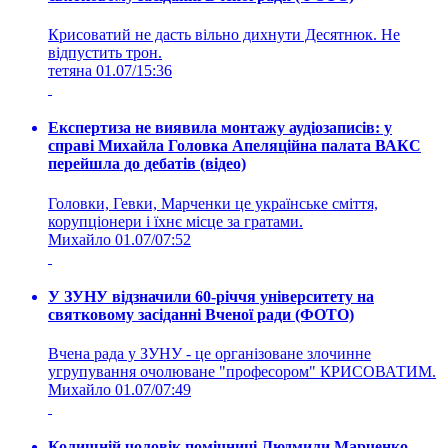
Крисоватий не дасть вільно дихнути Десятнюк. Не
відпустить трон.
тетяна
01.07/15:36
Експертиза не виявила монтажу аудіозаписів: у
справі Михайла Головка Апеляційна палата ВАКС
перейшла до дебатів (відео)
Головки, Гевки, Марченки це українське сміття,
корупціонери і їхнє місце за гратами.
Михайло
01.07/07:52
У ЗУНУ відзначили 60-річчя університету на
святковому засіданні Вченої ради (ФОТО)
Вчена рада у ЗУНУ - це організоване злочинне
угрупування очолюване "професором" КРИСОВАТИМ.
Михайло
01.07/07:49
Колишній чоловік помічниці Людмили Марченко