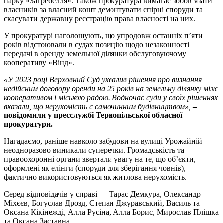
парку «Загребелля». Також прокуратура вимагає зобов’язати
власників за власний кошт демонтувати спірні споруди та
скасувати державну реєстрацію права власності на них.
У прокуратурі наголошують, що упродовж останніх п’яти
років відстоювали в судах позицію щодо незаконності
передачі в оренду земельної ділянки обслуговуючому
кооперативу «Вінд».
«У 2023 році Верховний Суд ухвалив рішення про визнання
недійсним договору оренди на 25 років на земельну ділянку між
кооперативом і міською радою. Водночас суди у своїх рішеннях
вказали, що нерухомість є самочинним будівництвом»,
–
повідомили у пресслужбі Тернопільської обласної
прокуратури.
Нагадаємо, раніше навколо забудови на вулиці Урожайній
неодноразово виникали суперечки. Громадськість та
правоохоронні органи звертали увагу на те, що об’єкти,
оформлені як елінги (споруди для зберігання човнів),
фактично використовуються як житлова нерухомість.
Серед відповідачів у справі — Тарас Демкура, Олександр
Міхєєв, Богуслав Дрозд, Степан Джуравський, Василь та
Оксана Кікінежді, Алла Русіна, Алла Борис, Мирослав Плішка
та Оксана Заставна.