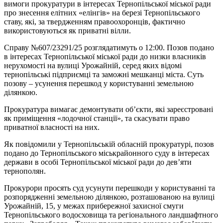
вимоги прокуратури в інтересах Тернопільської міської ради
про знесення елітних «елінгів» на березі Тернопільського
ставу, які, за твердженням правоохоронців, фактично
використовуються як приватні вілли.
Справу №607/23291/25 розглядатимуть о 12:00. Позов подано
в інтересах Тернопільської міської ради до низки власників
нерухомості на вулиці Урожайній, серед яких відомі
тернопільські підприємці та заможні мешканці міста. Суть
позову – усунення перешкод у користуванні земельною
ділянкою.
Прокуратура вимагає демонтувати об’єкти, які зареєстровані
як приміщення «лодочної станції», та скасувати право
приватної власності на них.
Як повідомили у Тернопільській обласній прокуратурі, позов
подано до Тернопільського міськрайонного суду в інтересах
держави в особі Тернопільської міської ради до дев’яти
тернополян.
Прокурори просять суд усунути перешкоди у користуванні та
розпорядженні земельною ділянкою, розташованою на вулиці
Урожайній, 15, у межах прибережної захисної смуги
Тернопільського водосховища та регіонального ландшафтного