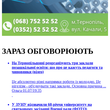
ЗАРАЗ ОБГОВОРЮЮТЬ
На Тернопільщині реорганізують три заклади
позашкільної освіти: що про це кажуть педагоги та
чиновники (відео)
Це абсолютно різні напрямки роботи із молоддю. Це
нігелізм - об'єднувати такі заклади. Основна причина ...
Ольга
01.07/19:35
У ЗУНУ відзначили 60-річчя університету на
святковому засіданні Вченої ради (ФОТО)