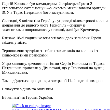
Сергій Коновал був командиром 2 стрілецької роти 2
стрілецького батальйону 67-ої окремої механізованої бригади
ЗСУ, а Тарас Петришин його заступником.
Сьогодні, 9 квітня тіла Героїв у супроводі кілометрової колони
доправили до рідного міста Тернопіль - спершу із
захисниками попрощалися у столиці, далі був Кременець.
Близько 18-ої години колона з тілами двох загиблих Героїв
заїхала у місто.
Тернополяни зустріли загиблих захисників на колінах і з
синьо-жовтими прапорами.
У цю хвилину, домовини з тілами Сергія Коновала та Тараса
Петришина привезли у Дім печалі, що у Тернополі на вулиці
Микулинецька.
Там відбудеться прощання, а завтра об 11-ій годині похорон.
Співчуття рідним та близьким
Вічна пам'ять Героям України.