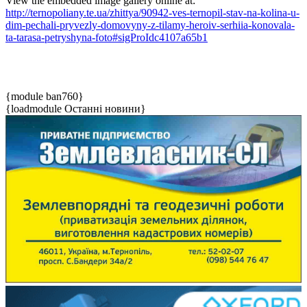
View the embedded image gallery online at:
http://ternopoliany.te.ua/zhittya/90942-ves-ternopil-stav-na-kolina-u-
dim-pechali-pryvezly-domovyny-z-tilamy-heroiv-serhiia-konovala-
ta-tarasa-petryshyna-foto#sigProIdc4107a65b1
{module ban760}
{loadmodule Останні новини}