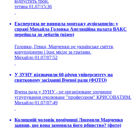
відпустить трон.
тетяна
01.07/15:36
Експертиза не виявила монтажу аудіозаписів: у
справі Михайла Головка Апеляційна палата ВАКС
перейшла до дебатів (відео)
Головки, Гевки, Марченки це українське сміття,
корупціонери і їхнє місце за гратами.
Михайло
01.07/07:52
У ЗУНУ відзначили 60-річчя університету на
святковому засіданні Вченої ради (ФОТО)
Вчена рада у ЗУНУ - це організоване злочинне
угрупування очолюване "професором" КРИСОВАТИМ.
Михайло
01.07/07:49
Колишній чоловік помічниці Людмили Марченко
заявив, що вона замовила його вбивство? (фото)