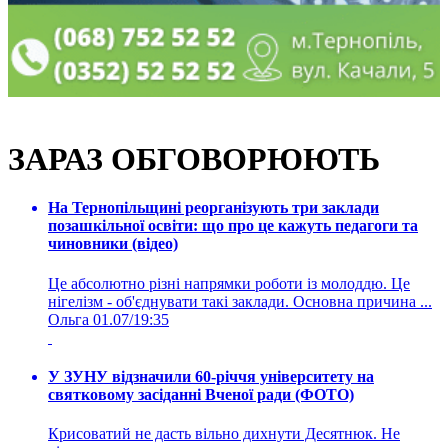
ЗАРАЗ ОБГОВОРЮЮТЬ
На Тернопільщині реорганізують три заклади
позашкільної освіти: що про це кажуть педагоги та
чиновники (відео)
Це абсолютно різні напрямки роботи із молоддю. Це
нігелізм - об'єднувати такі заклади. Основна причина ...
Ольга
01.07/19:35
У ЗУНУ відзначили 60-річчя університету на
святковому засіданні Вченої ради (ФОТО)
Крисоватий не дасть вільно дихнути Десятнюк. Не