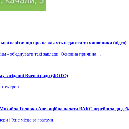
ної освіти: що про це кажуть педагоги та чиновники (відео)
зм - об'єднувати такі заклади. Основна причина ...
му засіданні Вченої ради (ФОТО)
тить трон.
і Михайла Головка Апеляційна палата ВАКС перейшла до дебат
ри і їхнє місце за гратами.