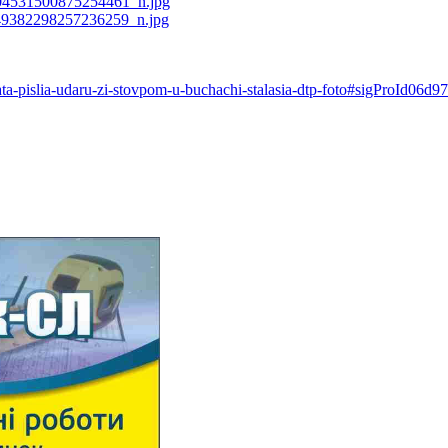
iata-pislia-udaru-zi-stovpom-u-buchachi-stalasia-dtp-foto#sigProId06d