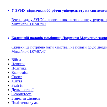
У ЗУНУ відзначили 60-річчя університету на святково
Вчена рада у ЗУНУ - це організоване злочинне угруп
Михайло
01.07/07:49
Колишній чоловік помічниці Людмили Марченко заявив
Скільки це потрібно мати хамства і не поваги до до людей 
Михайло
01.07/07:47
Війна
Новини
Політика
Економіка
Спорт
Життя
Релігія
День в історії
Особистості
Бізнес та фінанси
Політична думка