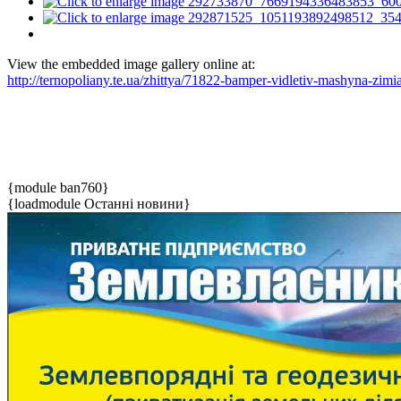
View the embedded image gallery online at:
http://ternopoliany.te.ua/zhittya/71822-bamper-vidletiv-mashyna-zim
{module ban760}
{loadmodule Останні новини}