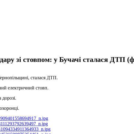
дару зі стовпом: у Бучачі сталася ДТП (
 Тернопільщині, сталася ДТП.
нний електричний стовп.
а дорозі.
охоронці.