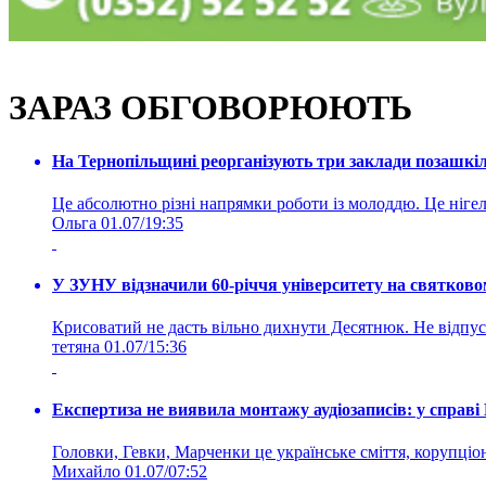
ЗАРАЗ ОБГОВОРЮЮТЬ
На Тернопільщині реорганізують три заклади позашкіль
Це абсолютно різні напрямки роботи із молоддю. Це нігелі
Ольга
01.07/19:35
У ЗУНУ відзначили 60-річчя університету на святково
Крисоватий не дасть вільно дихнути Десятнюк. Не відпус
тетяна
01.07/15:36
Експертиза не виявила монтажу аудіозаписів: у справ
Головки, Гевки, Марченки це українське сміття, корупціоне
Михайло
01.07/07:52