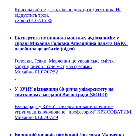
Крисоватий не дасть вільно дихнути Десятнюк. Не
відпустить трон.
тетяна
01.07/15:36
Експертиза не виявила монтажу аудіозаписів: у
справі Михайла Головка Апеляційна палата ВАКС
перейшла до дебатів (відео)
Головки, Гевки, Марченки це українське сміття,
корупціонери і їхнє місце за гратами.
Михайло
01.07/07:52
У ЗУНУ відзначили 60-річчя університету на
святковому засіданні Вченої ради (ФОТО)
Вчена рада у ЗУНУ - це організоване злочинне
угрупування очолюване "професором" КРИСОВАТИМ.
Михайло
01.07/07:49
Колишній чоловік помічниці Людмили Марченко