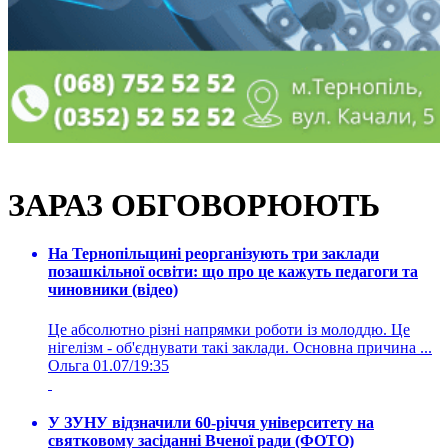
ЗАРАЗ ОБГОВОРЮЮТЬ
На Тернопільщині реорганізують три заклади
позашкільної освіти: що про це кажуть педагоги та
чиновники (відео)
Це абсолютно різні напрямки роботи із молоддю. Це
нігелізм - об'єднувати такі заклади. Основна причина ...
Ольга
01.07/19:35
У ЗУНУ відзначили 60-річчя університету на
святковому засіданні Вченої ради (ФОТО)