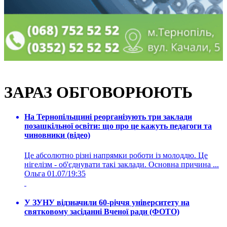
ЗАРАЗ ОБГОВОРЮЮТЬ
На Тернопільщині реорганізують три заклади
позашкільної освіти: що про це кажуть педагоги та
чиновники (відео)
Це абсолютно різні напрямки роботи із молоддю. Це
нігелізм - об'єднувати такі заклади. Основна причина ...
Ольга
01.07/19:35
У ЗУНУ відзначили 60-річчя університету на
святковому засіданні Вченої ради (ФОТО)