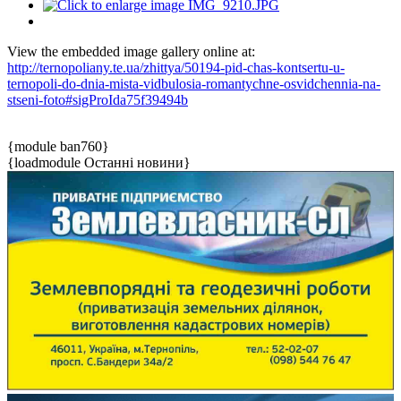
View the embedded image gallery online at:
http://ternopoliany.te.ua/zhittya/50194-pid-chas-kontsertu-u-
ternopoli-do-dnia-mista-vidbulosia-romantychne-osvidchennia-na-
stseni-foto#sigProIda75f39494b
{module ban760}
{loadmodule Останні новини}