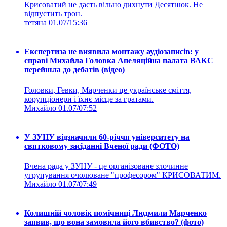
Крисоватий не дасть вільно дихнути Десятнюк. Не
відпустить трон.
тетяна
01.07/15:36
Експертиза не виявила монтажу аудіозаписів: у
справі Михайла Головка Апеляційна палата ВАКС
перейшла до дебатів (відео)
Головки, Гевки, Марченки це українське сміття,
корупціонери і їхнє місце за гратами.
Михайло
01.07/07:52
У ЗУНУ відзначили 60-річчя університету на
святковому засіданні Вченої ради (ФОТО)
Вчена рада у ЗУНУ - це організоване злочинне
угрупування очолюване "професором" КРИСОВАТИМ.
Михайло
01.07/07:49
Колишній чоловік помічниці Людмили Марченко
заявив, що вона замовила його вбивство? (фото)