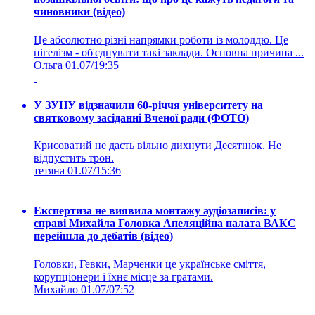
чиновники (відео)
Це абсолютно різні напрямки роботи із молоддю. Це
нігелізм - об'єднувати такі заклади. Основна причина ...
Ольга
01.07/19:35
У ЗУНУ відзначили 60-річчя університету на
святковому засіданні Вченої ради (ФОТО)
Крисоватий не дасть вільно дихнути Десятнюк. Не
відпустить трон.
тетяна
01.07/15:36
Експертиза не виявила монтажу аудіозаписів: у
справі Михайла Головка Апеляційна палата ВАКС
перейшла до дебатів (відео)
Головки, Гевки, Марченки це українське сміття,
корупціонери і їхнє місце за гратами.
Михайло
01.07/07:52