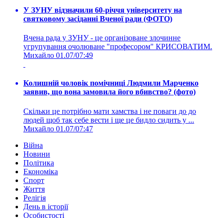
У ЗУНУ відзначили 60-річчя університету на
святковому засіданні Вченої ради (ФОТО)
Вчена рада у ЗУНУ - це організоване злочинне
угрупування очолюване "професором" КРИСОВАТИМ.
Михайло
01.07/07:49
Колишній чоловік помічниці Людмили Марченко
заявив, що вона замовила його вбивство? (фото)
Скільки це потрібно мати хамства і не поваги до до
людей щоб так себе вести і ще це бидло сидить у ...
Михайло
01.07/07:47
Війна
Новини
Політика
Економіка
Спорт
Життя
Релігія
День в історії
Особистості