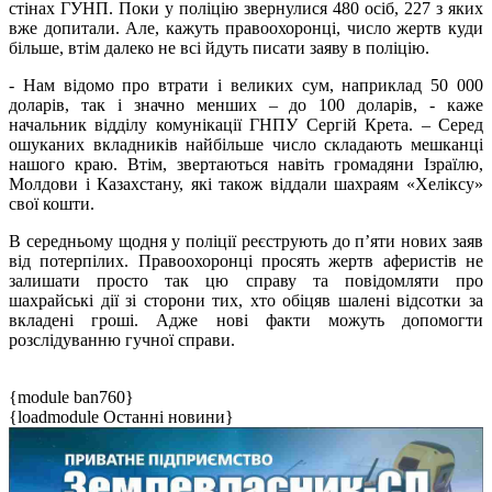
стінах ГУНП. Поки у поліцію звернулися 480 осіб, 227 з яких
вже допитали. Але, кажуть правоохоронці, число жертв куди
більше, втім далеко не всі йдуть писати заяву в поліцію.
- Нам відомо про втрати і великих сум, наприклад 50 000
доларів, так і значно менших – до 100 доларів, - каже
начальник відділу комунікації ГНПУ Сергій Крета. – Серед
ошуканих вкладників найбільше число складають мешканці
нашого краю. Втім, звертаються навіть громадяни Ізраїлю,
Молдови і Казахстану, які також віддали шахраям «Хеліксу»
свої кошти.
В середньому щодня у поліції реєструють до п’яти нових заяв
від потерпілих. Правоохоронці просять жертв аферистів не
залишати просто так цю справу та повідомляти про
шахрайські дії зі сторони тих, хто обіцяв шалені відсотки за
вкладені гроші. Адже нові факти можуть допомогти
розслідуванню гучної справи.
{module ban760}
{loadmodule Останні новини}