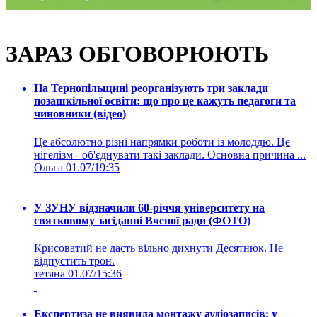
ЗАРАЗ ОБГОВОРЮЮТЬ
На Тернопільщині реорганізують три заклади
позашкільної освіти: що про це кажуть педагоги та
чиновники (відео)
Це абсолютно різні напрямки роботи із молоддю. Це
нігелізм - об'єднувати такі заклади. Основна причина ...
Ольга
01.07/19:35
У ЗУНУ відзначили 60-річчя університету на
святковому засіданні Вченої ради (ФОТО)
Крисоватий не дасть вільно дихнути Десятнюк. Не
відпустить трон.
тетяна
01.07/15:36
Експертиза не виявила монтажу аудіозаписів: у