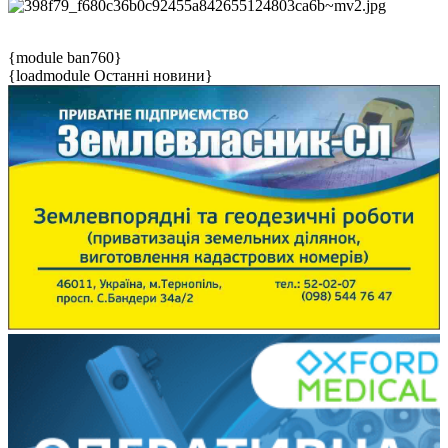
{module ban760}
{loadmodule Останні новини}