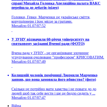
справі Михайла Головка Апеляційна палата ВАКС
перейшла до дебатів (відео)
Головки, Гевки, Марченки це українське сміття,
корупціонери і їхнє місце за гратами.
Михайло
01.07/07:52
У ЗУНУ відзначили 60-річчя університету на
святковому засіданні Вченої ради (ФОТО)
Вчена рада у ЗУНУ - це організоване злочинне
угрупування очолюване "професором" КРИСОВАТИМ.
Михайло
01.07/07:49
Колишній чоловік помічниці Людмили Марченко
заявив, що вона замовила його вбивство? (фото)
Скільки це потрібно мати хамства і не поваги до до
людей щоб так себе вести і ще це бидло сидить у ...
Михайло
01.07/07:47
Війна