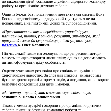
до виховання дітей, соціальне служіння, лідерство, командну
роботу та організацію дитячих таборів.
Один із блоків був присвячений превентивній системі Дона
Боско – педагогічному підходу, який ґрунтується не на
покараннях, а на підтримці, довірі та супроводі дитини.
«Превентивна система передбачає супровід друга,
наставника, тобто, у вашому розумінні, аніматора, який
присутній і завжди супроводжує, підказує, нагадує»,
–
пояснив
о. Олег Харишин.
Під час лекції також наголошували, що репресивні методи
можуть швидко створити дисципліну, однак не допомагають
дитині сформувати зрілу особистість.
Окремо учасникам розповіли про соціальне служіння та
християнське лідерство. За словами спікерів, аніматор має
бути не просто організатором заходів, а людиною, яка створює
безпечне середовище для дітей і молоді.
«Аніматор – це той, хто оживляє якусь спільноту»
, –
зазначив о. Павло Боняківський.
Також у межах зустрічі говорили про організацію дитячих
таборів, питання безпеки, командної роботи та