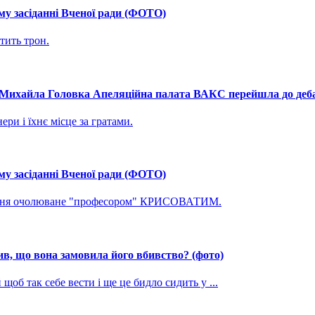
му засіданні Вченої ради (ФОТО)
тить трон.
і Михайла Головка Апеляційна палата ВАКС перейшла до дебат
ри і їхнє місце за гратами.
му засіданні Вченої ради (ФОТО)
ування очолюване "професором" КРИСОВАТИМ.
, що вона замовила його вбивство? (фото)
щоб так себе вести і ще це бидло сидить у ...