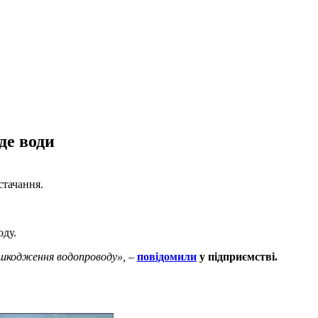
де води
стачання.
оду.
Пошкодження водопроводу»,
–
повідомили
у підприємстві.