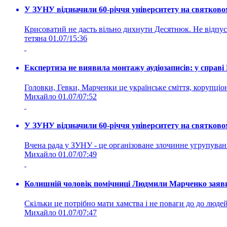
У ЗУНУ відзначили 60-річчя університету на святково
Крисоватий не дасть вільно дихнути Десятнюк. Не відпус
тетяна
01.07/15:36
Експертиза не виявила монтажу аудіозаписів: у справ
Головки, Гевки, Марченки це українське сміття, корупціоне
Михайло
01.07/07:52
У ЗУНУ відзначили 60-річчя університету на святково
Вчена рада у ЗУНУ - це організоване злочинне угруп
Михайло
01.07/07:49
Колишній чоловік помічниці Людмили Марченко заявив
Скільки це потрібно мати хамства і не поваги до до людей 
Михайло
01.07/07:47