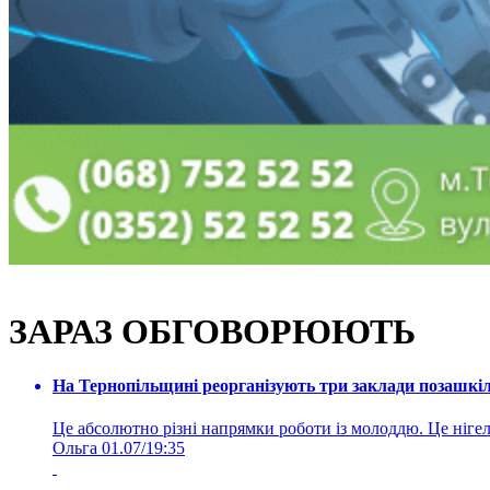
ЗАРАЗ ОБГОВОРЮЮТЬ
На Тернопільщині реорганізують три заклади позашкіль
Це абсолютно різні напрямки роботи із молоддю. Це нігелі
Ольга
01.07/19:35