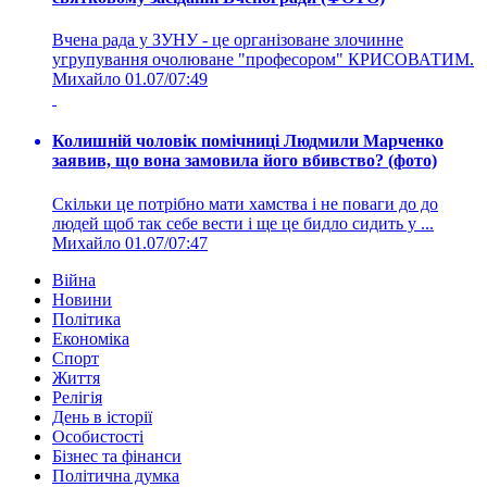
Вчена рада у ЗУНУ - це організоване злочинне
угрупування очолюване "професором" КРИСОВАТИМ.
Михайло
01.07/07:49
Колишній чоловік помічниці Людмили Марченко
заявив, що вона замовила його вбивство? (фото)
Скільки це потрібно мати хамства і не поваги до до
людей щоб так себе вести і ще це бидло сидить у ...
Михайло
01.07/07:47
Війна
Новини
Політика
Економіка
Спорт
Життя
Релігія
День в історії
Особистості
Бізнес та фінанси
Політична думка