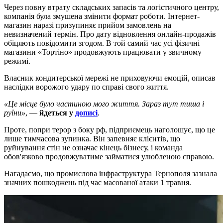
Через повну втрату складських запасів та логістичного центру,
компанія була змушена змінити формат роботи. Інтернет-
магазин наразі призупиняє прийом замовлень на
невизначений термін. Про дату відновлення онлайн-продажів
обіцяють повідомити згодом. В той самий час усі фізичні
магазини «Тортіно» продовжують працювати у звичному
режимі.
Власник кондитерської мережі не приховуючи емоцій, описав
наслідки ворожого удару по справі свого життя.
«Це місце було частиною мого життя. Зараз тут тиша і
руїни»
, —
йдеться у
дописі
.
Проте, попри терор з боку рф, підприємець наголошує, що це
лише тимчасова зупинка. Він запевняє клієнтів, що
руйнування стін не означає кінець бізнесу, і команда
обов'язково продовжуватиме займатися улюбленою справою.
Нагадаємо, що промислова інфраструктура Тернополя зазнала
значних пошкоджень під час масованої атаки 1 травня.