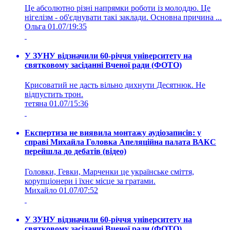
Це абсолютно різні напрямки роботи із молоддю. Це
нігелізм - об'єднувати такі заклади. Основна причина ...
Ольга
01.07/19:35
У ЗУНУ відзначили 60-річчя університету на
святковому засіданні Вченої ради (ФОТО)
Крисоватий не дасть вільно дихнути Десятнюк. Не
відпустить трон.
тетяна
01.07/15:36
Експертиза не виявила монтажу аудіозаписів: у
справі Михайла Головка Апеляційна палата ВАКС
перейшла до дебатів (відео)
Головки, Гевки, Марченки це українське сміття,
корупціонери і їхнє місце за гратами.
Михайло
01.07/07:52
У ЗУНУ відзначили 60-річчя університету на
святковому засіданні Вченої ради (ФОТО)