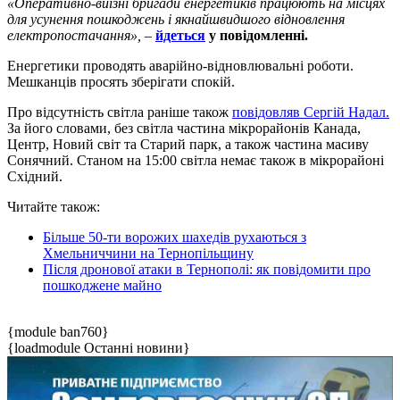
«Оперативно-виїзні бригади енергетиків працюють на місцях
для усунення пошкоджень і якнайшвидшого відновлення
електропостачання»,
–
йдеться
у повідомленні.
Енергетики проводять аварійно-відновлювальні роботи.
Мешканців просять зберігати спокій.
Про відсутність світла раніше також
повідовляв Сергій Надал.
За його словами, без світла частина мікрорайонів Канада,
Центр, Новий світ та Старий парк, а також частина масиву
Сонячний. Станом на 15:00 світла немає також в мікрорайоні
Східний.
Читайте також:
Більше 50-ти ворожих шахедів рухаються з
Хмельниччини на Тернопільщину
Після дронової атаки в Тернополі: як повідомити про
пошкоджене майно
{module ban760}
{loadmodule Останні новини}