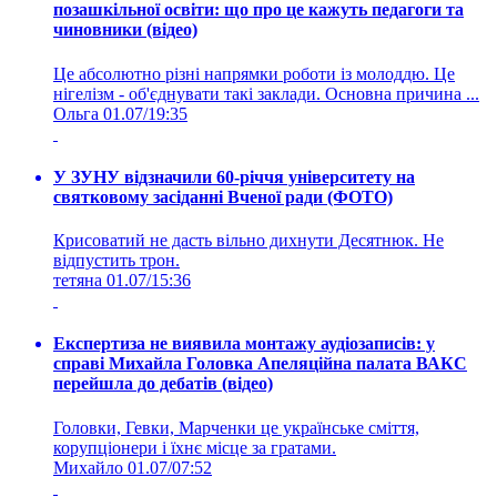
позашкільної освіти: що про це кажуть педагоги та
чиновники (відео)
Це абсолютно різні напрямки роботи із молоддю. Це
нігелізм - об'єднувати такі заклади. Основна причина ...
Ольга
01.07/19:35
У ЗУНУ відзначили 60-річчя університету на
святковому засіданні Вченої ради (ФОТО)
Крисоватий не дасть вільно дихнути Десятнюк. Не
відпустить трон.
тетяна
01.07/15:36
Експертиза не виявила монтажу аудіозаписів: у
справі Михайла Головка Апеляційна палата ВАКС
перейшла до дебатів (відео)
Головки, Гевки, Марченки це українське сміття,
корупціонери і їхнє місце за гратами.
Михайло
01.07/07:52