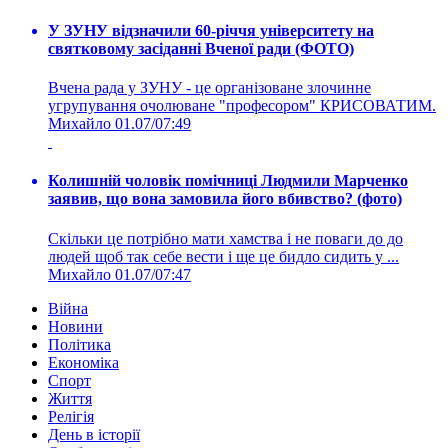
У ЗУНУ відзначили 60-річчя університету на
святковому засіданні Вченої ради (ФОТО)
Вчена рада у ЗУНУ - це організоване злочинне
угрупування очолюване "професором" КРИСОВАТИМ.
Михайло
01.07/07:49
Колишній чоловік помічниці Людмили Марченко
заявив, що вона замовила його вбивство? (фото)
Скільки це потрібно мати хамства і не поваги до до
людей щоб так себе вести і ще це бидло сидить у ...
Михайло
01.07/07:47
Війна
Новини
Політика
Економіка
Спорт
Життя
Релігія
День в історії