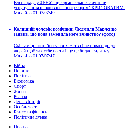
Вчена рада у ЗУНУ - це організоване злочинне
угрупування очолюване "професором" КРИСОВАТИМ.
Михайло
01.07/07:49
Колишній чоловік помічниці Людмили Марченко
заявив, що вона замовила його вбивство? (фото)
Скільки це потрібно мати хамства і не поваги до до
людей щоб так себе вести і ще це бидло сидить у ...
Михайло
01.07/07:47
Війна
Новини
Політика
Економіка
Спорт
Життя
Релігія
День в історії
Особистості
Бізнес та фінанси
Політична думка
Про нас