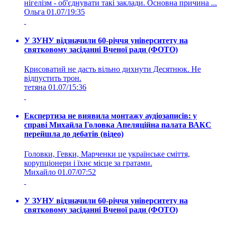
нігелізм - об'єднувати такі заклади. Основна причина ...
Ольга
01.07/19:35
У ЗУНУ відзначили 60-річчя університету на
святковому засіданні Вченої ради (ФОТО)
Крисоватий не дасть вільно дихнути Десятнюк. Не
відпустить трон.
тетяна
01.07/15:36
Експертиза не виявила монтажу аудіозаписів: у
справі Михайла Головка Апеляційна палата ВАКС
перейшла до дебатів (відео)
Головки, Гевки, Марченки це українське сміття,
корупціонери і їхнє місце за гратами.
Михайло
01.07/07:52
У ЗУНУ відзначили 60-річчя університету на
святковому засіданні Вченої ради (ФОТО)