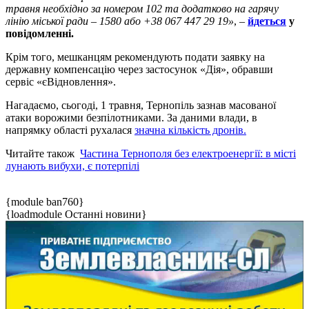
травня необхідно за номером 102 та додатково на гарячу
лінію міської ради – 1580 або +38 067 447 29 19»
, –
йдеться
у
повідомленні.
Крім того, мешканцям рекомендують подати заявку на
державну компенсацію через застосунок «Дія», обравши
сервіс «єВідновлення».
Нагадаємо, сьогоді, 1 травня, Тернопіль зазнав масованої
атаки ворожими безпілотниками. За даними влади, в
напрямку області рухалася
значна кількість дронів.
Читайте також
Частина Тернополя без електроенергії: в місті
лунають вибухи, є потерпілі
{module ban760}
{loadmodule Останні новини}