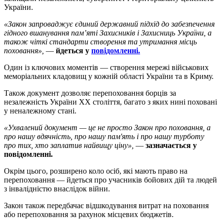
України.
«Закон запроваджує єдиний державний підхід до забезпечення
гідного вшанування пам’яті Захисників і Захисниць України, а
також чіткі стандарти створення та утримання місць
поховання»,
—
йдеться у
повідомленні.
Один із ключових моментів — створення мережі військових
меморіальних кладовищ у кожній області України та в Криму.
Також документ дозволяє перепоховання борців за
незалежність України ХХ століття, багато з яких нині поховані
у неналежному стані.
«Ухвалений документ — це не просто Закон про поховання, а
про нашу вдячність, про нашу пам'ять і про нашу турботу
про тих, хто заплатив найвищу ціну»,
—
зазначається у
повідомленні.
Окрім цього, розширено коло осіб, які мають право на
перепоховання — йдеться про учасників бойових дій та людей
з інвалідністю внаслідок війни.
Закон також передбачає відшкодування витрат на поховання
або перепоховання за рахунок місцевих бюджетів.