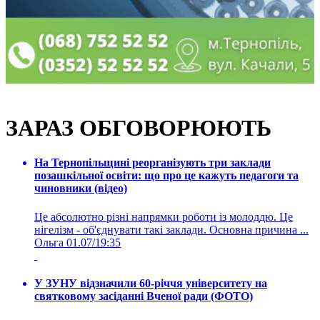
ЗАРАЗ ОБГОВОРЮЮТЬ
На Тернопільщині реорганізують три заклади
позашкільної освіти: що про це кажуть педагоги та
чиновники (відео)
Це абсолютно різні напрямки роботи із молоддю. Це
нігелізм - об'єднувати такі заклади. Основна причина ...
Ольга
01.07/19:35
У ЗУНУ відзначили 60-річчя університету на
святковому засіданні Вченої ради (ФОТО)