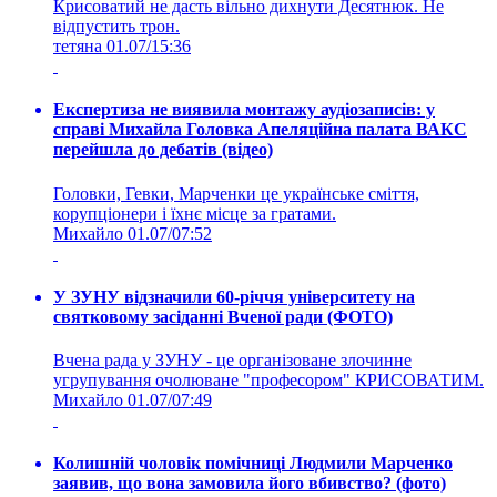
Крисоватий не дасть вільно дихнути Десятнюк. Не
відпустить трон.
тетяна
01.07/15:36
Експертиза не виявила монтажу аудіозаписів: у
справі Михайла Головка Апеляційна палата ВАКС
перейшла до дебатів (відео)
Головки, Гевки, Марченки це українське сміття,
корупціонери і їхнє місце за гратами.
Михайло
01.07/07:52
У ЗУНУ відзначили 60-річчя університету на
святковому засіданні Вченої ради (ФОТО)
Вчена рада у ЗУНУ - це організоване злочинне
угрупування очолюване "професором" КРИСОВАТИМ.
Михайло
01.07/07:49
Колишній чоловік помічниці Людмили Марченко
заявив, що вона замовила його вбивство? (фото)