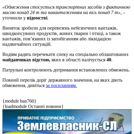
«Обмеження стосується транспортних засобів з фактичною
масою понад 24 т та навантаженням на вісь понад 7 т»,
–
уточнили у
відомстві
.
Виняток зробили для перевезень небезпечних вантажів,
швидкопсувних продуктів, живих тварин і птиці, а також
вантажів, пов’язаних із запобіганням або ліквідацією
надзвичайних ситуацій.
Водіям радять перечекати спеку на спеціально облаштованих
майданчиках відстою,
яких в області налічується
40
.
Патрульні контролюють дотримання встановлених обмежень.
Повний перелік доріг державного значення, на яких діють
обмеження, дивіться
за посиланням.
{module ban760}
{loadmodule Останні новини}