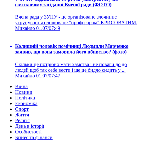
святковому засіданні Вченої ради (ФОТО)
Вчена рада у ЗУНУ - це організоване злочинне
угрупування очолюване "професором" КРИСОВАТИМ.
Михайло
01.07/07:49
Колишній чоловік помічниці Людмили Марченко
заявив, що вона замовила його вбивство? (фото)
Скільки це потрібно мати хамства і не поваги до до
людей щоб так себе вести і ще це бидло сидить у ...
Михайло
01.07/07:47
Війна
Новини
Політика
Економіка
Спорт
Життя
Релігія
День в історії
Особистості
Бізнес та фінанси