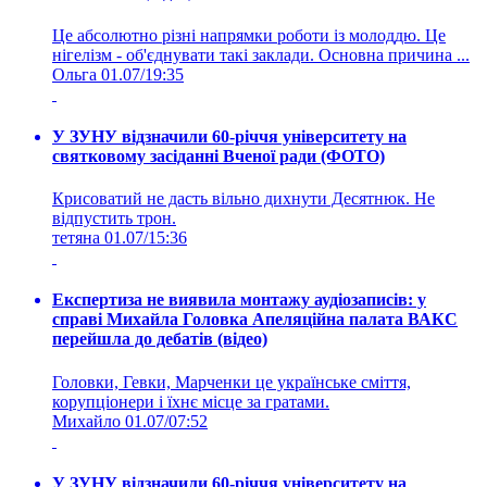
Це абсолютно різні напрямки роботи із молоддю. Це
нігелізм - об'єднувати такі заклади. Основна причина ...
Ольга
01.07/19:35
У ЗУНУ відзначили 60-річчя університету на
святковому засіданні Вченої ради (ФОТО)
Крисоватий не дасть вільно дихнути Десятнюк. Не
відпустить трон.
тетяна
01.07/15:36
Експертиза не виявила монтажу аудіозаписів: у
справі Михайла Головка Апеляційна палата ВАКС
перейшла до дебатів (відео)
Головки, Гевки, Марченки це українське сміття,
корупціонери і їхнє місце за гратами.
Михайло
01.07/07:52
У ЗУНУ відзначили 60-річчя університету на