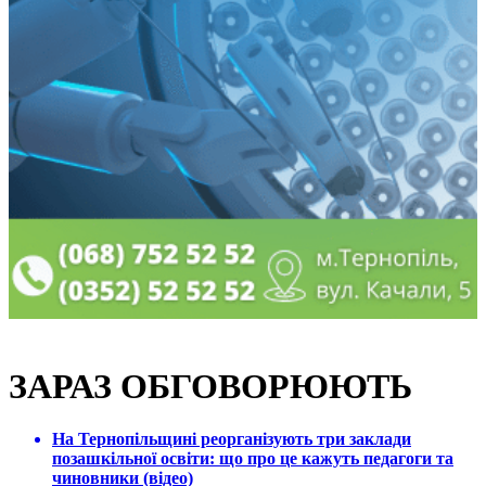
ЗАРАЗ ОБГОВОРЮЮТЬ
На Тернопільщині реорганізують три заклади
позашкільної освіти: що про це кажуть педагоги та
чиновники (відео)