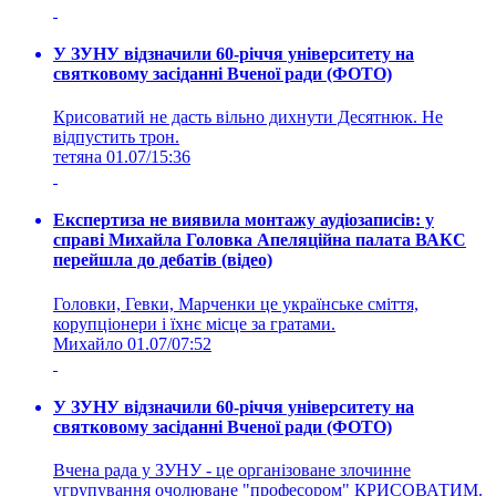
У ЗУНУ відзначили 60-річчя університету на
святковому засіданні Вченої ради (ФОТО)
Крисоватий не дасть вільно дихнути Десятнюк. Не
відпустить трон.
тетяна
01.07/15:36
Експертиза не виявила монтажу аудіозаписів: у
справі Михайла Головка Апеляційна палата ВАКС
перейшла до дебатів (відео)
Головки, Гевки, Марченки це українське сміття,
корупціонери і їхнє місце за гратами.
Михайло
01.07/07:52
У ЗУНУ відзначили 60-річчя університету на
святковому засіданні Вченої ради (ФОТО)
Вчена рада у ЗУНУ - це організоване злочинне
угрупування очолюване "професором" КРИСОВАТИМ.