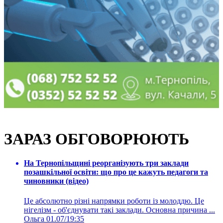
ЗАРАЗ ОБГОВОРЮЮТЬ
На Тернопільщині реорганізують три заклади
позашкільної освіти: що про це кажуть педагоги та
чиновники (відео)
Це абсолютно різні напрямки роботи із молоддю. Це
нігелізм - об'єднувати такі заклади. Основна причина ...
Ольга
01.07/19:35