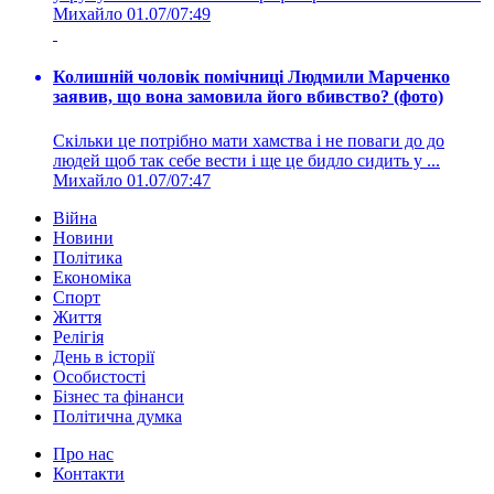
Михайло
01.07/07:49
Колишній чоловік помічниці Людмили Марченко
заявив, що вона замовила його вбивство? (фото)
Скільки це потрібно мати хамства і не поваги до до
людей щоб так себе вести і ще це бидло сидить у ...
Михайло
01.07/07:47
Війна
Новини
Політика
Економіка
Спорт
Життя
Релігія
День в історії
Особистості
Бізнес та фінанси
Політична думка
Про нас
Контакти