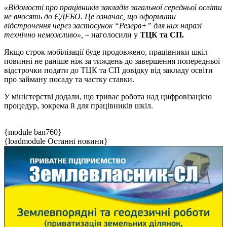
«Відомості про працівників закладів загальної середньої освіти
не вносять до ЄДЕБО. Це означає, що оформити
відстрочення через застосунок “Резерв+” для них наразі
технічно неможливо»,
– наголосили у
ТЦК та СП.
Якщо строк мобілізації буде продовжено, працівники шкіл
повинні не раніше ніж за тиждень до завершення попередньої
відстрочки подати до ТЦК та СП довідку від закладу освіти
про займану посаду та частку ставки.
У міністерстві додали, що триває робота над цифровізацією
процедур, зокрема й для працівників шкіл.
{module ban760}
{loadmodule Останні новини}