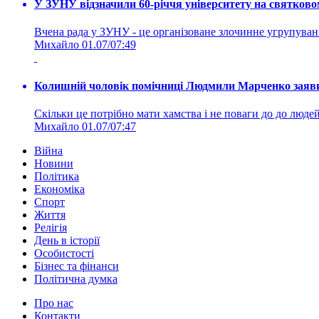
У ЗУНУ відзначили 60-річчя університету на святково
Вчена рада у ЗУНУ - це організоване злочинне угруп
Михайло
01.07/07:49
Колишній чоловік помічниці Людмили Марченко заявив
Скільки це потрібно мати хамства і не поваги до до людей 
Михайло
01.07/07:47
Війна
Новини
Політика
Економіка
Спорт
Життя
Релігія
День в історії
Особистості
Бізнес та фінанси
Політична думка
Про нас
Контакти