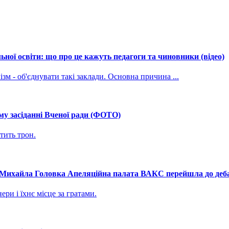
ної освіти: що про це кажуть педагоги та чиновники (відео)
зм - об'єднувати такі заклади. Основна причина ...
му засіданні Вченої ради (ФОТО)
тить трон.
і Михайла Головка Апеляційна палата ВАКС перейшла до дебат
ри і їхнє місце за гратами.