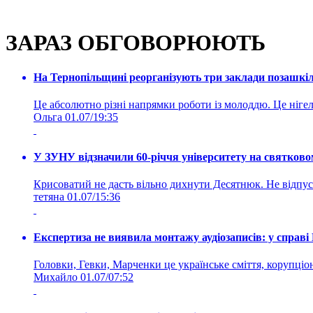
ЗАРАЗ ОБГОВОРЮЮТЬ
На Тернопільщині реорганізують три заклади позашкіль
Це абсолютно різні напрямки роботи із молоддю. Це нігелі
Ольга
01.07/19:35
У ЗУНУ відзначили 60-річчя університету на святково
Крисоватий не дасть вільно дихнути Десятнюк. Не відпус
тетяна
01.07/15:36
Експертиза не виявила монтажу аудіозаписів: у справ
Головки, Гевки, Марченки це українське сміття, корупціоне
Михайло
01.07/07:52