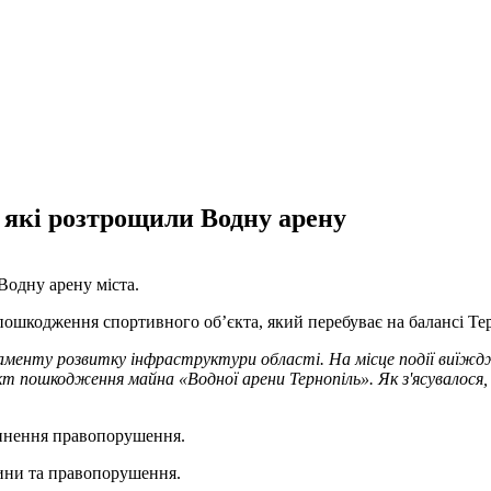
, які розтрощили Водну арену
Водну арену міста.
пошкодження спортивного об’єкта, який перебуває на балансі Терн
аменту розвитку інфраструктури області. На місце події виїжджа
акт пошкодження майна «Водної арени Тернопіль». Як з'ясувалося
чинення правопорушення.
чини та правопорушення.