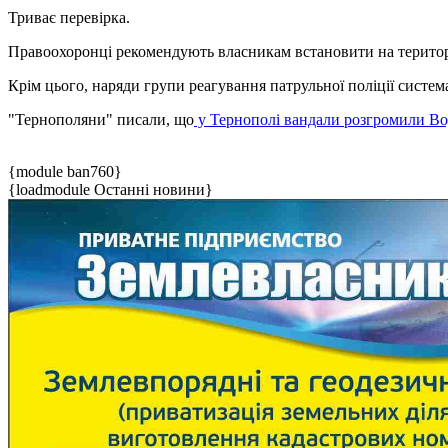
Триває перевірка.
Правоохоронці рекомендують власникам встановити на територ
Крім цього, наряди групи реагування патрульної поліції сист
"Тернополяни" писали, що
у Тернополі вандали розгромили Вод
{module ban760}
{loadmodule Останні новини}