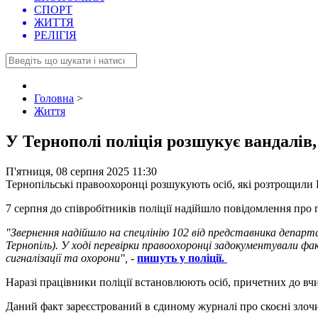
СПОРТ
ЖИТТЯ
РЕЛІГІЯ
Головна
>
Життя
У Тернополі поліція розшукує вандалів
П'ятниця, 08 серпня 2025 11:30
Тернопільські правоохоронці розшукують осіб, які розтрощили 
7 серпня до співробітників поліції надійшло повідомлення про 
"Звернення надійшло на спецлінію 102 від представника департ
Тернопіль). У ході перевірки правоохоронці задокументували ф
сигналізації та охорони",
-
пишуть у поліції.
Наразі працівники поліції встановлюють осіб, причетних до в
Даний факт зареєстрований в єдиному журналі про скоєні зло