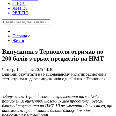
СПОРТ
ЖИТТЯ
РЕЛІГІЯ
Головна
>
Життя
Випускник з Тернополя отримав по
200 балів з трьох предметів на НМТ
Четвер, 19 червня 2025 14:40
Відмінні результати на національному мультипредметному
тесті отримали двоє випускників однієї зі шкіл Тернополя.
«Випускники Тернопільської спеціалізованої школи №7 з
поглибленим вивченням іноземних мов продемонстрували
блискучі результати на НМТ. Ці результати - доказ того, що
наполеглива праця і знання дають блискучі плоди», -
повідомили у міській раді.