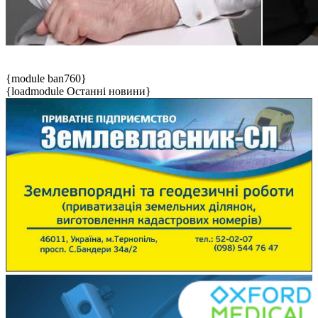
{module ban760}
{loadmodule Останні новини}