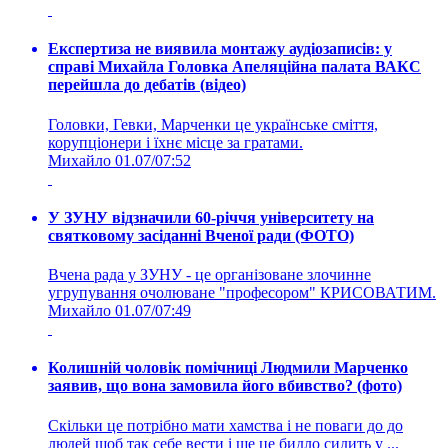
Експертиза не виявила монтажу аудіозаписів: у
справі Михайла Головка Апеляційна палата ВАКС
перейшла до дебатів (відео)
Головки, Гевки, Марченки це українське сміття,
корупціонери і їхнє місце за гратами.
Михайло
01.07/07:52
У ЗУНУ відзначили 60-річчя університету на
святковому засіданні Вченої ради (ФОТО)
Вчена рада у ЗУНУ - це організоване злочинне
угрупування очолюване "професором" КРИСОВАТИМ.
Михайло
01.07/07:49
Колишній чоловік помічниці Людмили Марченко
заявив, що вона замовила його вбивство? (фото)
Скільки це потрібно мати хамства і не поваги до до
людей щоб так себе вести і ще це бидло сидить у ...