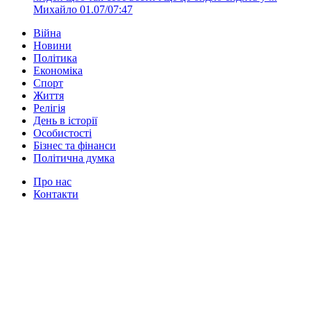
Михайло
01.07/07:47
Війна
Новини
Політика
Економіка
Спорт
Життя
Релігія
День в історії
Особистості
Бізнес та фінанси
Політична думка
Про нас
Контакти