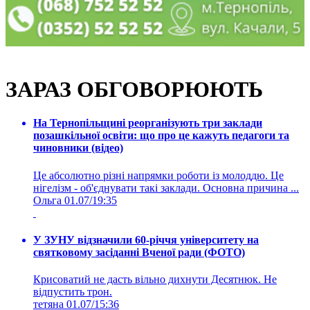
ЗАРАЗ ОБГОВОРЮЮТЬ
На Тернопільщині реорганізують три заклади
позашкільної освіти: що про це кажуть педагоги та
чиновники (відео)
Це абсолютно різні напрямки роботи із молоддю. Це
нігелізм - об'єднувати такі заклади. Основна причина ...
Ольга
01.07/19:35
У ЗУНУ відзначили 60-річчя університету на
святковому засіданні Вченої ради (ФОТО)
Крисоватий не дасть вільно дихнути Десятнюк. Не
відпустить трон.
тетяна
01.07/15:36