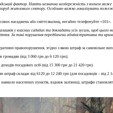
дський фактор. Навіть незначна необережність з вогнем може 
споруд житлового сектору. Особливо важко локалізувати пожеж
лісових насаджень або сміттєзвалищ, негайно телефонуйте «101».
залишків у власних садибах та докладати усіх зусиль, щоб цього
міття. За такі порушення передбачена адміністративна та кримі
стративні правопорушення, згідно з якою штраф за самовільне вип
 громадян (від 3 060 грн до 6 120 грн);
доходів посадових осіб (від 15 300 грн до 21 420 грн)
н штраф складає від 6120 до 12 240 грн (для посадовців – від 2 1
навколо населених пунктів, вздовж залізниці, штрафи становлять 