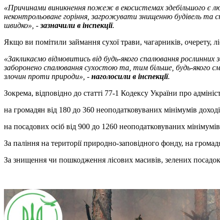
«Причинами виникнення пожеж в екосистемах здебільшого є лю
неконтрольоване горіння, загрожувати знищенню будівель та 
швидко», -
зазначили в інспекції
.
Якщо ви помітили займання сухої трави, чагарників, очерету, 
​«Закликаємо відмовитись від будь-якого спалювання рослинних 
заборонено спалювання сухостою та, тим більше, будь-якого с
злочин проти природи», -
наголосили в інспекції
.
Зокрема, відповідно до статті 77-1 Кодексу України про адміні
на громадян від 180 до 360 неоподатковуваних мінімумів доходів
на посадових осіб від 900 до 1260 неоподатковуваних мінімумів 
За паління на території природно-заповідного фонду, на громадя
За знищення чи пошкодження лісових масивів, зелених посадок 