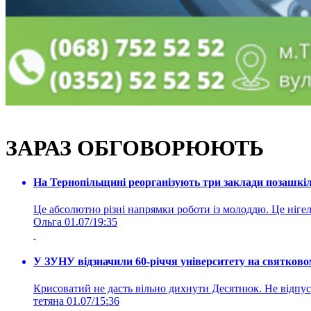
ЗАРАЗ ОБГОВОРЮЮТЬ
На Тернопільщині реорганізують три заклади позашкіль
Це абсолютно різні напрямки роботи із молоддю. Це нігелі
Ольга
01.07/19:35
У ЗУНУ відзначили 60-річчя університету на святково
Крисоватий не дасть вільно дихнути Десятнюк. Не відпус
тетяна
01.07/15:36