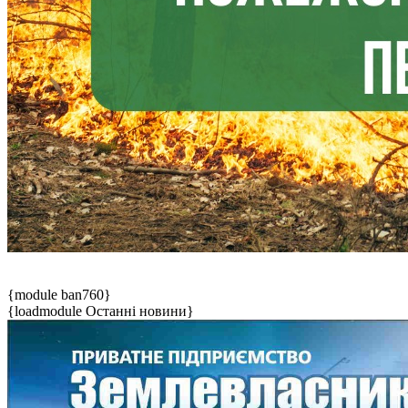
{module ban760}
{loadmodule Останні новини}