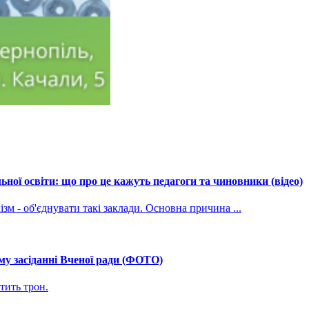
ної освіти: що про це кажуть педагоги та чиновники (відео)
зм - об'єднувати такі заклади. Основна причина ...
му засіданні Вченої ради (ФОТО)
тить трон.