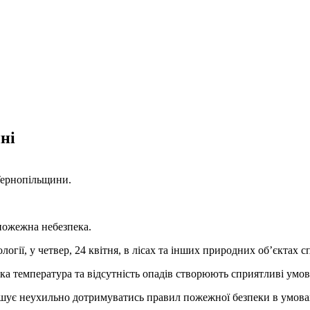
ні
Тернопільщини.
 пожежна небезпека.
огії, у четвер, 24 квітня, в лісах та інших природних об’єктах 
ка температура та відсутність опадів створюють сприятливі умо
лошує неухильно дотримуватись правил пожежної безпеки в умова