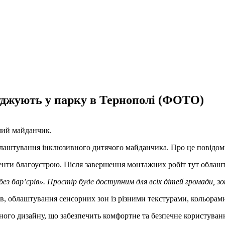
джують у парку в Тернополі (ФОТО)
чий майданчик.
блаштування інклюзивного дитячого майданчика. Про це повідоми
ементи благоустрою. Після завершення монтажних робіт тут облаш
 бар’єрів». Простір буде доступним для всіх дітей громади, зок
, облаштування сенсорних зон із різними текстурами, кольорами
ого дизайну, що забезпечить комфортне та безпечне користуванн