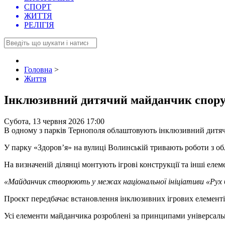
СПОРТ
ЖИТТЯ
РЕЛІГІЯ
Головна
>
Життя
Інклюзивний дитячий майданчик спору
Субота, 13 червня 2026 17:00
В одному з парків Тернополя облаштовують інклюзивний дитя
У парку «Здоров’я» на вулиці Волинській тривають роботи з о
На визначеній ділянці монтують ігрові конструкції та інші ел
«Майданчик створюють у межах національної ініціативи «Рух без
Проєкт передбачає встановлення інклюзивних ігрових елементів
Усі елементи майданчика розроблені за принципами універсальн