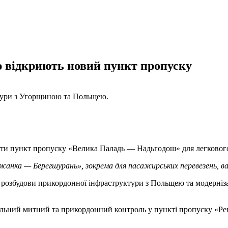
 відкриють новий пункт пропуску
ктури з Угорщиною та Польщею.
ити пункт пропуску «Велика Паладь — Надьгодош» для легкового
жанка — Берегшурань», зокрема для пасажирських перевезень, в
я розбудови прикордонної інфраструктури з Польщею та модерніза
ільний митний та прикордонний контроль у пункті пропуску «Рен