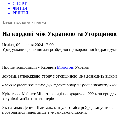
СПОРТ
ЖИТТЯ
РЕЛІГІЯ
На кордоні між Україною та Угорщиною
Неділя, 09 червня 2024 13:00
Уряд ухвалив рішення для розбудови прикордонної інфрастру
Про це повідомили у Кабінеті
Міністрів
України.
Зокрема затверджено Угоду з Угорщиною, яка дозволить відкр
«Також угода розширює рух транспорту в пункті пропуску «Лу
Крім того, Кабінет Міністрів виділив додаткові 222 млн грн дл
закупівлі мобільних сканерів.
Як нагадав Денис Шмигаль, минулого місяця Уряд запустив сп
проводитися тепер лише з української сторони.