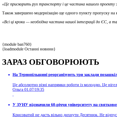
«Це прискорить рух транспорту і це частина нашого проекту зі
Також завершено модернізацію ще одного пункту пропуску на
«Всі ці кроки — необхідна частина нашої інтеграції до ЄС, а 
{module ban760}
{loadmodule Останні новини}
ЗАРАЗ ОБГОВОРЮЮТЬ
На Тернопільщині реорганізують три заклади позашкіль
Це абсолютно різні напрямки роботи із молоддю. Це нігелі
Ольга
01.07/19:35
У ЗУНУ відзначили 60-річчя університету на святково
Крисоватий не дасть вільно дихнути Десятнюк. Не відпус