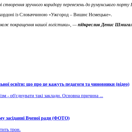
 створення зручного коридору перевезень до румунського порту 
 кордоні із Словаччиною «Ужгород – Вишнє Нємецьке».
також покращення нашої логістики», —
підкреслив Денис Шмигал
ної освіти: що про це кажуть педагоги та чиновники (відео)
зм - об'єднувати такі заклади. Основна причина ...
му засіданні Вченої ради (ФОТО)
тить трон.