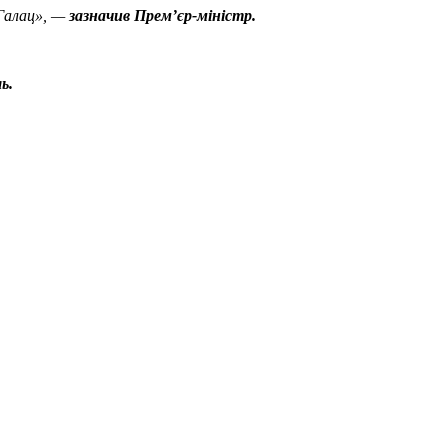
Галац», —
зазначив Прем’єр-міністр.
ь.