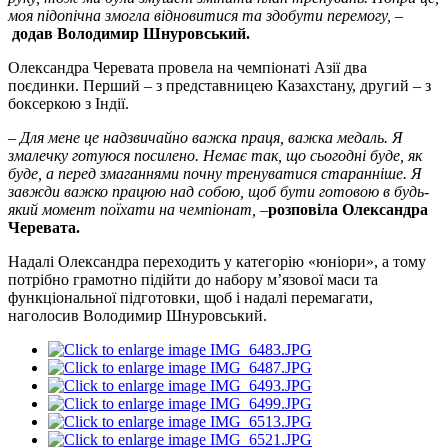
моя підопічна змогла відновитися та здобути перемогу,
–
додав Володимир Шнуровський.
Олександра Черевата провела на чемпіонаті Азії два
поєдинки. Перший – з представницею Казахстану, другий – з
боксеркою з Індії.
– Для мене це надзвичайно важка праця, важка медаль. Я
змалечку готуюся посилено. Немає так, що сьогодні буде, як
буде, а перед змаганнями почну тренуватися старанніше. Я
завжди важко працюю над собою, щоб бути готовою в будь-
який момент поїхати на чемпіонат, –
розповіла Олександра
Черевата.
Надалі Олександра переходить у категорію «юніори», а тому
потрібно грамотно підійти до набору м’язової маси та
функціональної підготовки, щоб і надалі перемагати,
наголосив Володимир Шнуровський.