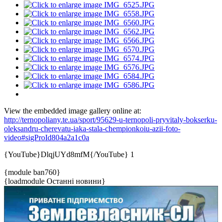
View the embedded image gallery online at:
http://ternopoliany.te.ua/sport/95629-u-ternopoli-pryvitaly-bokserku-
oleksandru-cherevatu-iaka-stala-chempionkoiu-azii-foto-
video#sigProId804a2a1c0a
{YouTube}DlqjUYd8mfM{/YouTube}
1
{module ban760}
{loadmodule Останні новини}