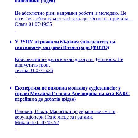
чиновники (відео)
Це абсолютно різні напрямки роботи із молоддю. Це
нігелізм - об'єднувати такі заклади. Основна причина ...
Ольга
01.07/19:35
У ЗУНУ відзначили 60-річчя університету на
святковому засіданні Вченої ради (ФОТО)
Крисоватий не дасть вільно дихнути Десятнюк. Не
відпустить трон.
тетяна
01.07/15:36
Експертиза не виявила монтажу аудіозаписів: у
справі Михайла Головка Апеляційна палата ВАКС
перейшла до дебатів (відео)
Головки, Гевки, Марченки це українське сміття,
корупціонери і їхнє місце за гратами.
Михайло
01.07/07:52