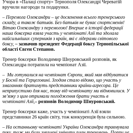
Учора в «Палаці спорту» Тернополя Олександрі Череватій
вручили нагороди та подарунки.
– Перемога Олександри – це досягнення всього тренерського
складу, а також батьків. Без батьків не буває спортсменів!
Вітаю Олександру з перемогою! Вперше в історії федерації
наша боксерка взяла участь у чемпіонаті Азії та здолала
найсильніших суперників з країн, які є лідерами світового
боксу,
–
зазначив президент Федерації боксу Тернопільської
області Євген Степанов.
Тренер боксерки Володимир Шнуровський розповів, як
Олександра потрапила на чемпіонат Азії.
– Ми готувалися на чемпіонат Європи, який мав відбуватися
у Боснії та Герцеговині. Згодом стало відомо, що участь у
змаганнях братимуть представники країни-агресора. Це
неприпустимо для нас, тому від чемпіонату ми відмовилися. У
зв’язку з цим отримали погодження брати участь в
чемпіонаті Азії,
– розповів Володимир Шнуровський.
Тренер боксерки каже, участь у чемпіонаті Азії взяли
представники 26 країн світу, тож конкуренція була сильною.
– На останньому чемпіонаті України Олександра травмувала
руку, тож ми були змушені змінити план тренувань. Попри це,