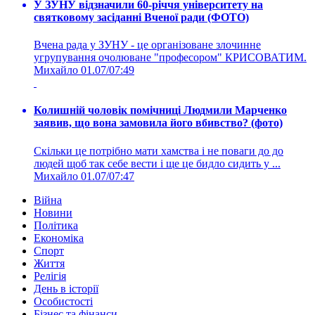
У ЗУНУ відзначили 60-річчя університету на
святковому засіданні Вченої ради (ФОТО)
Вчена рада у ЗУНУ - це організоване злочинне
угрупування очолюване "професором" КРИСОВАТИМ.
Михайло
01.07/07:49
Колишній чоловік помічниці Людмили Марченко
заявив, що вона замовила його вбивство? (фото)
Скільки це потрібно мати хамства і не поваги до до
людей щоб так себе вести і ще це бидло сидить у ...
Михайло
01.07/07:47
Війна
Новини
Політика
Економіка
Спорт
Життя
Релігія
День в історії
Особистості
Бізнес та фінанси