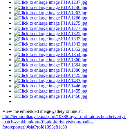
View the embedded image gallery online at:
http://ternopoliany.te.ua/sport/10388-nyva-prohraie-vzhe-chetvertyi-
match-z-rakhunkom-01-pid-kerivnytstvom-badla-
fotoreportazh#sigProId1093e81c30