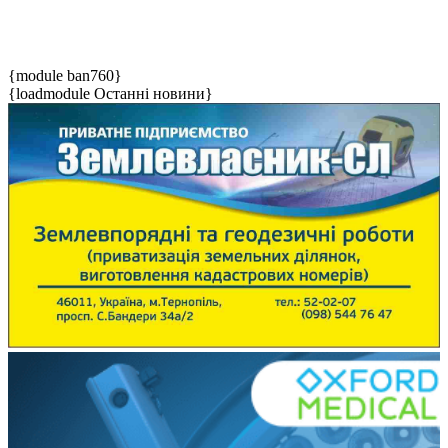
{module ban760}
{loadmodule Останні новини}