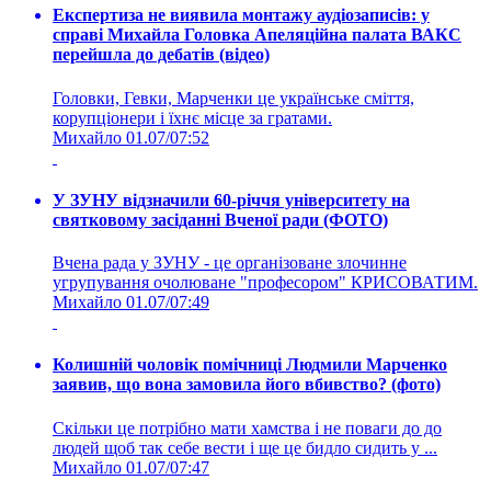
Експертиза не виявила монтажу аудіозаписів: у
справі Михайла Головка Апеляційна палата ВАКС
перейшла до дебатів (відео)
Головки, Гевки, Марченки це українське сміття,
корупціонери і їхнє місце за гратами.
Михайло
01.07/07:52
У ЗУНУ відзначили 60-річчя університету на
святковому засіданні Вченої ради (ФОТО)
Вчена рада у ЗУНУ - це організоване злочинне
угрупування очолюване "професором" КРИСОВАТИМ.
Михайло
01.07/07:49
Колишній чоловік помічниці Людмили Марченко
заявив, що вона замовила його вбивство? (фото)
Скільки це потрібно мати хамства і не поваги до до
людей щоб так себе вести і ще це бидло сидить у ...
Михайло
01.07/07:47