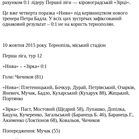
рахунком 0:1 лідеру Першої ліги — кіровоградській «Зірці».
Це вже четверта поразка «Ниви» під керівництвом нового
тренера Петра Бадла. У всіх цих зустрічах зафіксований
однаковий результат – 0:1 не на користь тернополян.
10 жовтня 2015 року. Тернопіль, міський стадіон
Перша ліга, тур 12
«Нива» – «Зірка» 0:1
Голи: Чичиков (81)
«Нива»: Плетеницький, Бочкур, Дурай, Петрівський, Озарків,
Яневич, Мучак, Бадло, Кухарський (Кухарук 88), Жицький,
Портянко
«Зірка»: Паст, Мостовий (Щедрий 58), Лупашко, Допілка,
Бацула, Кучеренко, Загальський (Баранець Б. 46), Баранець Г.,
Акименко (Локтіонов 68), Ковальов, Чичиков
Попередження: Мучак (55)