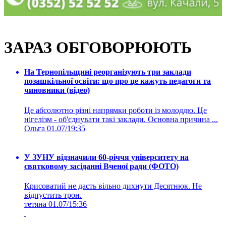
ЗАРАЗ ОБГОВОРЮЮТЬ
На Тернопільщині реорганізують три заклади
позашкільної освіти: що про це кажуть педагоги та
чиновники (відео)
Це абсолютно різні напрямки роботи із молоддю. Це
нігелізм - об'єднувати такі заклади. Основна причина ...
Ольга
01.07/19:35
У ЗУНУ відзначили 60-річчя університету на
святковому засіданні Вченої ради (ФОТО)
Крисоватий не дасть вільно дихнути Десятнюк. Не
відпустить трон.
тетяна
01.07/15:36