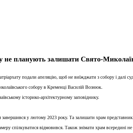
у не планують залишати Свято-Миколаїв
тріархату подали апеляцію, щоб не виїжджати з собору і далі су
колаївського собору в Кременці Василій Вознюк.
ївському історико-архітектурному заповіднику.
м завершився у лютому 2023 року. Та залишати храм представник
меру спілкуватися відмовився. Також знімати храм всередині не