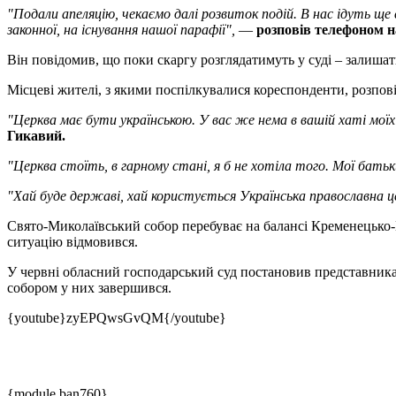
"Подали апеляцію, чекаємо далі розвиток подій. В нас ідуть ще
законної, на існування нашої парафії",
—
розповів телефоном н
Він повідомив, що поки скаргу розглядатимуть у суді – залиша
Місцеві жителі, з якими поспілкувалися кореспонденти, розпов
"Церква має бути українською. У вас же нема в вашій хаті моїх
Гикавий.
"Церква стоїть, в гарному стані, я б не хотіла того. Мої батьк
"Хай буде державі, хай користується Українська православна ц
Свято-Миколаївський собор перебуває на балансі Кременецько-
ситуацію відмовився.
У червні обласний господарський суд постановив представника
собором у них завершився.
{youtube}zyEPQwsGvQM{/youtube}
{module ban760}