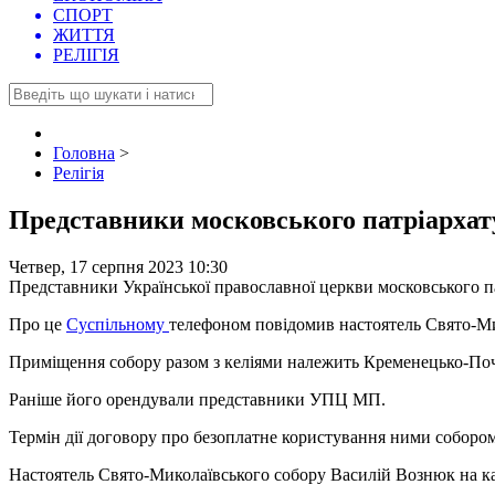
СПОРТ
ЖИТТЯ
РЕЛІГІЯ
Головна
>
Релігія
Представники московського патріархат
Четвер, 17 серпня 2023 10:30
Представники Української православної церкви московського па
Про це
Суспільному
телефоном повідомив настоятель Свято-Ми
Приміщення собору разом з келіями належить Кременецько-Поча
Раніше його орендували представники УПЦ МП.
Термін дії договору про безоплатне користування ними соборо
Настоятель Свято-Миколаївського собору Василій Вознюк на ка