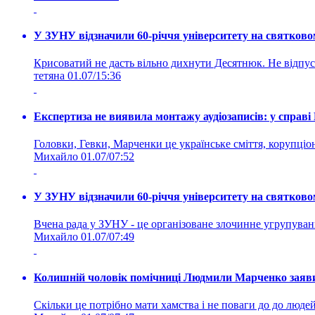
У ЗУНУ відзначили 60-річчя університету на святково
Крисоватий не дасть вільно дихнути Десятнюк. Не відпус
тетяна
01.07/15:36
Експертиза не виявила монтажу аудіозаписів: у справ
Головки, Гевки, Марченки це українське сміття, корупціоне
Михайло
01.07/07:52
У ЗУНУ відзначили 60-річчя університету на святково
Вчена рада у ЗУНУ - це організоване злочинне угруп
Михайло
01.07/07:49
Колишній чоловік помічниці Людмили Марченко заявив
Скільки це потрібно мати хамства і не поваги до до людей 