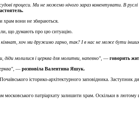
 судові процеси. Ми не можемо нічого зараз коментувати. В руслі
астоятель.
ти храм вони не збираються.
іли, що думають про цю ситуацію.
 кімнат, хоч ми дружимо гарно, так? І в нас не може бути інших
и, діди молилися і церква для молитви, напевно",
—
говорить жит
ерква",
—
розповіла Валентина Яшук.
Почаївського історико-архітектурного заповідника. Заступник д
м московського патріархату залишити храм. Оскільки в лютому ц