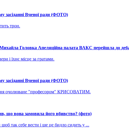
му засіданні Вченої ради (ФОТО)
тить трон.
і Михайла Головка Апеляційна палата ВАКС перейшла до дебат
ри і їхнє місце за гратами.
му засіданні Вченої ради (ФОТО)
ування очолюване "професором" КРИСОВАТИМ.
, що вона замовила його вбивство? (фото)
щоб так себе вести і ще це бидло сидить у ...