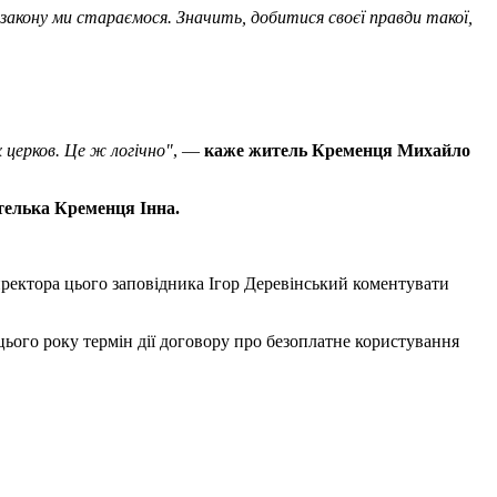
 закону ми стараємося. Значить, добитися своєї правди такої,
 церков. Це ж логічно"
, —
каже житель Кременця Михайло
елька Кременця Інна.
иректора цього заповідника Ігор Деревінський коментувати
ього року термін дії договору про безоплатне користування