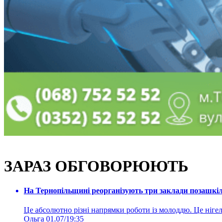
ЗАРАЗ ОБГОВОРЮЮТЬ
На Тернопільщині реорганізують три заклади позашкіль
Це абсолютно різні напрямки роботи із молоддю. Це нігелі
Ольга
01.07/19:35