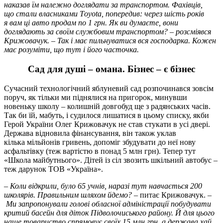
наказав їм належно доглядати за транспортом. Фахівців,
що стали власниками Тoyota, попередив: через шість років
я вам ці авто продам по 1 грн. Як ви думаєте, вони
доглядають за своїм службовим транспортом? – розсміявся
Крижовачук. – Так і має пильнуватися вся господарка. Кожен
має розуміти, що тут і його часточка.
Сад для душі – омана. Бізнес – є бізнес
Сучасний технологічний яблуневий сад розпочинався зовсім
поруч, як тільки ми піднялися на пригорок, минувши
новеньку школу – колишній довгобуд ще з радянських часів.
Так би їй, мабуть, і судилося лишатися в цьому списку, якби
Герой України Олег Крижовачук не став стукати в усі двері.
Держава відновила фінансування, він також уклав
кілька мільйонів гривень, допоміг збудувати до неї нову
асфальтівку (теж вартістю в понад 5 млн грн). Тепер тут
«Школа майбутнього». Дітей із сіл звозить шкільний автобус –
теж дарунок ТОВ «Україна».
–
Коли відкрили, було 65 учнів, наразі тут навчається 200
школярів. Правильним шляхом йдемо? –
питає Крижовачук. –
Ми запропонували голові обласної адміністрації побудувати
критий басейн для діток Підволочиського району. Й для цього
наше товариство спрямовує своїх 15 млн грн, а держава хай