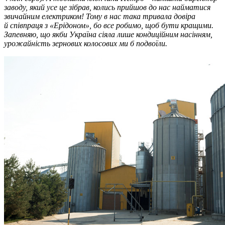
заводу, який усе це зібрав, колись прийшов до нас найматися
звичайним електриком! Тому в нас така тривала довіра
й співпраця з «Ерідоном», бо все робимо, щоб бути кращими.
Запевняю, що якби Україна сіяла лише кондиційним насінням,
урожайність зернових колосових ми б подвоїли.