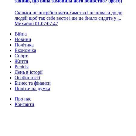
заявив, що вона замовила його вбивство? (фото)
Скільки це потрібно мати хамства і не поваги до до
людей щоб так себе вести і ще це бидло сидить у ...
Михайло
01.07/07:47
Війна
Новини
Політика
Економіка
Спорт
Життя
Релігія
День в історії
Особистості
Бізнес та фінанси
Політична думка
Про нас
Контакти