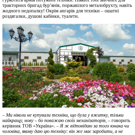
тракторних бригад бур’янів, поржавілого металобрухту, навіть
жодного недопалку! Окрім ангарів для техніки – ошатні
роздягалки, душові кабінки, туалети.
–
Ми ніколи не купували техніки, що була у вжитку, тільки
найкращу, нову – бо поважаю своїх механізаторів, –
говорить
керівник ТОВ «Україна».
– Я ж відповідаю за того юнака чи
чоловіка, якому даю цю техніку: він же має заробити, а не