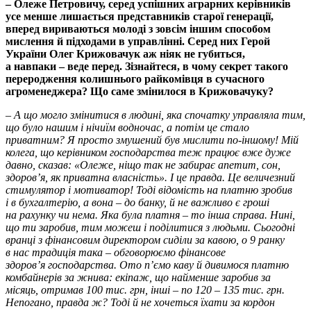
– Олеже Петровичу, серед успішних аграрних керівників
усе менше лишається представників старої генерації,
вперед вириваються молоді з зовсім іншим способом
мислення й підходами в управлінні. Серед них Герой
України Олег Крижовачук аж ніяк не губиться,
а навпаки – веде перед. Зізнайтеся, в чому секрет такого
переродження колишнього райкомівця в сучасного
агроменеджера? Що саме змінилося в Крижовачуку?
–
А що могло змінитися в людині, яка спочатку управляла тим,
що було нашим і нічиїм водночас, а потім це стало
приватним? Я просто змушений був мислити по-іншому! Мій
колега, що керівником господарства теж працює вже дуже
давно, сказав: «Олеже, ніщо так не забирає апетит, сон,
здоров’я, як приватна власність». І це правда. Це величезний
стимулятор і мотиватор! Тоді відомість на платню зробив
і в бухгалтерію, а вона – до банку, й не важливо є гроші
на рахунку чи нема. Яка була платня – то інша справа. Нині,
що ти заробив, тим можеш і поділитися з людьми. Сьогодні
вранці з фінансовим директором сиділи за кавою, о 9 ранку
в нас традиція така – обговорюємо фінансове
здоров’я господарства. Ото п’ємо каву й дивимося платню
комбайнерів за жнива: екіпаж, що найменше заробив за
місяць, отримав 100 тис. грн, інші – по 120 – 135 тис. грн.
Непогано, правда ж? Тоді й не хочеться їхати за кордон