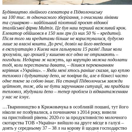
Будівництво лінійного елеватора в Підволочиську
на 100 тис. т одночасного зберігання, з очисними лініями
та сушаркою – найбільший пілотний проєкт відомої
італійської фірми Mulmix. Це був наш перший важливий крок.
Елеватор обійшовся в 150 млн грн (із них 50 % – кредитні).
Після того ми кредитами більше не користувалися, будуємо
лише за власні кошти. До речі, дозвіл на його введення
в експлуатацію з Києва нам гальмували 15 разів! Лише коли
зрозуміли, що грошей у кишеню все одно не отримають –
погодили. Недарма ж кажуть, що корупцію можна подолати
тоді, коли перестанеш давати, – ділився переконанням
керівник «України». – Якби мені хтось раніше сказав, що куплю
тепловоз і будуватиму депо, не повірив би, але в бізнесі часто
одне тягне за собою інше. На станції Підволочиськ завжди
цейтнот, тож, аби не бути заручником ситуації, ми придбали
тепловоз, збудували депо – тепер проблем із відвантаженням
у нас не існує.
…Тваринництво в Крижовачука в особливій пошані, тут його
ніколи не позбувалися, а починаючи з 2014 року, вивели
на пристойний рівень: 2020-го за продуктивністю молочного
скотарства ТОВ «Україна» вийшло на друге місце в галузі –
доять у середньому 37 – 38 л на корову й щодня господарство