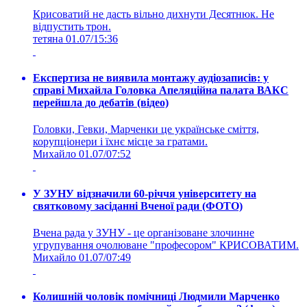
Крисоватий не дасть вільно дихнути Десятнюк. Не
відпустить трон.
тетяна
01.07/15:36
Експертиза не виявила монтажу аудіозаписів: у
справі Михайла Головка Апеляційна палата ВАКС
перейшла до дебатів (відео)
Головки, Гевки, Марченки це українське сміття,
корупціонери і їхнє місце за гратами.
Михайло
01.07/07:52
У ЗУНУ відзначили 60-річчя університету на
святковому засіданні Вченої ради (ФОТО)
Вчена рада у ЗУНУ - це організоване злочинне
угрупування очолюване "професором" КРИСОВАТИМ.
Михайло
01.07/07:49
Колишній чоловік помічниці Людмили Марченко