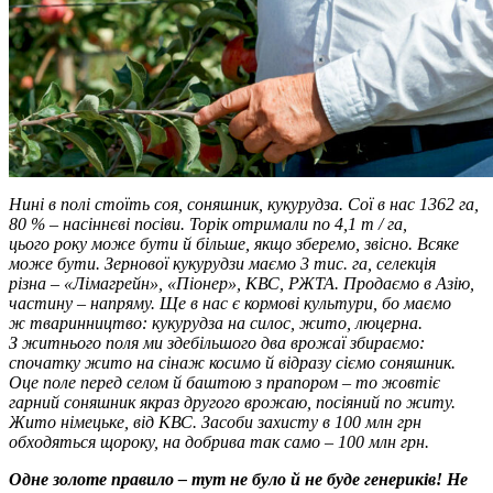
Нині в полі стоїть соя, соняшник, кукурудза. Сої в нас 1362 га,
80 % – насіннєві посіви. Торік отримали по 4,1 т / га,
цього року може бути й більше, якщо зберемо, звісно. Всяке
може бути. Зернової кукурудзи маємо 3 тис. га, селекція
різна – «Лімагрейн», «Піонер», КВС, РЖТА. Продаємо в Азію,
частину – напряму. Ще в нас є кормові культури, бо маємо
ж тваринництво: кукурудза на силос, жито, люцерна.
З житнього поля ми здебільшого два врожаї збираємо:
спочатку жито на сінаж косимо й відразу сіємо соняшник.
Оце поле перед селом й баштою з прапором – то жовтіє
гарний соняшник якраз другого врожаю, посіяний по житу.
Жито німецьке, від КВС. Засоби захисту в 100 млн грн
обходяться щороку, на доб­рива так само – 100 млн грн.
Одне золоте правило – тут не було й не буде генериків! Не