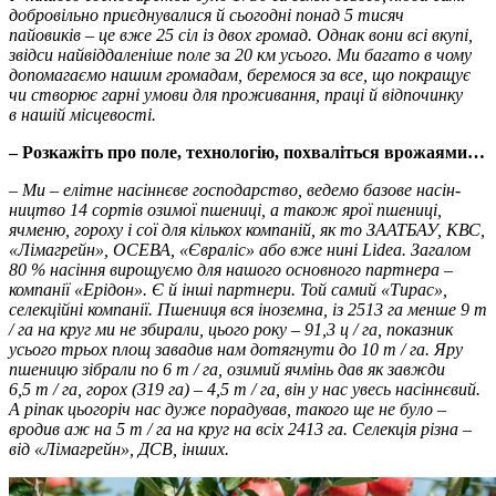
добровільно приєднувалися й сьогодні понад 5 тисяч
пайовиків – це вже 25 сіл із двох громад. Однак вони всі вкупі,
звідси найвіддаленіше поле за 20 км усього. Ми багато в чому
допомагаємо нашим громадам, беремося за все, що покращує
чи створює гарні умови для проживання, праці й відпочинку
в нашій місцевості.
– Розкажіть про поле, технологію, похваліться врожаями…
–
Ми – елітне насіннєве господарство, ведемо базове насін­
ництво 14 сортів озимої пшениці, а також ярої пшениці,
ячменю, гороху і сої для кількох компаній, як то ЗААТБАУ, КВС,
«Лімагрейн», ОСЕВА, «Євраліс» або вже нині Lidea. Загалом
80 % насіння вирощуємо для нашого основного партнера –
компанії «Ерідон». Є й інші партнери. Той самий «Тирас»,
селекційні компанії. Пшениця вся іноземна, із 2513 га менше 9 т
/ га на круг ми не збирали, цього року – 91,3 ц / га, показник
усього трьох площ завадив нам дотягнути до 10 т / га. Яру
пшеницю зібрали по 6 т / га, озимий ячмінь дав як завжди
6,5 т / га, горох (319 га) – 4,5 т / га, він у нас увесь насіннєвий.
А ріпак цьогоріч нас дуже порадував, такого ще не було –
вродив аж на 5 т / га на круг на всіх 2413 га. Селекція різна –
від «Лімагрейн», ДСВ, інших.