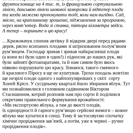
фруктосховище на 4 тис. т, із французькою сортувальною
лінією, данською лінією шокової заморозки й відтепер плоди
та ягоди можемо пропонувати тоді, коли нам вигідно. Сад,
звісно, на краплинному зрошенні, підживлення за програмою,
через комп’ютер. Вода зі ставка, півтора кілометра звідси.
А тепер – пориньте в цю красу!
…Крижовачук спинив автівку й відкрив двері перед рядами
дерев, рясно всипаних плодами зі штрихованим полум’яним
рум’янцем. Господар зривав і зривав найкрасивіші плоди
(а вони всі були один в один!) і підносив до наших рук, які
були зайняті фотоапаратами, та й нам самим було якось
ніяково порушувати цю красу. Зізнаюся, такого смачного
й красивого Піросу я ще не куштував. Трохи поодаль жовтіли
ще незрілі плоди одного з найпопулярніших у світі сорту
Хоней Крісп. У сусідньому кварталі йшло збирання яблук. Тут
ми познайомилися з головним садівником Віктором
Стасишиним, котрий розповів нам про сорти й поділився
секретами правильного формування врожайності:
«Ми експортуємо яблука, а там до якості плодів,
їх однорідності й гарного рум’янцю серйозні вимоги – кожне
яблуко має купатися в сонці. Тому й застосовуємо спочатку
хімічне прорідження зав’язей, а потім, уже в червні – ручне
прорідження плодів».