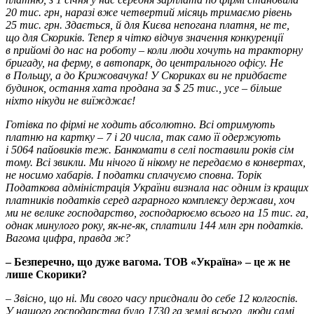
20 тис. грн, наразі вже четвертий місяць тримаємо рівень
25 тис. грн. Здається, й для Києва непогана платня, не те,
що для Скориків. Тепер я чітко відчув значення конкуренції
в прийомі до нас на роботу – коли люди хочуть на тракторну
бригаду, на ферму, в автопарк, до центрального офісу. Не
в Польщу, а до Крижовачука! У Скориках ви не прид­баєте
будинок, остання хата продана за $ 25 тис., усе – більше
ніхто нікуди не виїжджає!
Готівка по фірмі не ходить абсолютно. Всі отримують
платню на картку – 7 і 20 числа, так само її одержують
і 5064 пайовиків теж. Банкомати в селі поставили років сім
тому. Всі звикли. Ми нічого й нікому не передаємо в конвертах,
не носимо хабарів. І податки сплачуємо сповна. Торік
Податкова адміністрація України визнала нас одним із кращих
платників податків серед аграрного комплексу держави, хоч
ми не велике господарство, господарюємо всього на 15 тис. га,
однак минулого року, як-не-як, сплатили 144 млн грн податків.
Вагома цифра, правда ж?
– Безперечно, що дуже вагома. ТОВ «Україна» – це ж не
лише Скорики?
–
Звісно, що ні. Ми свого часу приєднали до себе 12 колгоспів.
У нашого господарства було 1730 га землі всього, люди самі