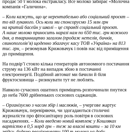
продає 50 т молока екстракласу. Все молоко забирає «Молочна
компанія «Галичина».
–
Коли кажуть, що це нерентабельно або соціальний проєкт –
то від лукавого. Ось коли ми спонсоруємо 15 млн грн
на критий басейн у школі – це справді соціальний проєкт.
А наше молоко приносить наразі нам по 650 тис. грн кожного
дня, а тваринництво загалом (продаж нетелів, бичків,
свинопоголів’я) щоденно збагачує касу ТОВ «Україна» на 813
тис. грн, –
резюмував Крижовачук і повів нас від приміщення
до приміщення.
На подвір’ї стояло кілька генераторів автономного постачання
струму на 136 кВт на випадок збою в постачанні
електроенергії. Подібний автомат ми бачили й біля
фруктосховища – ризикувати тут не люблять.
Навколо сучасних ошатних приміщень розпочинали пнутися
до неба 7600 дрібненьких соснових саджанців.
–
Організуємо з часом збір і маслюків, –
учергове жартує
Крижовачук, перевіряючи, чи здогадаються столичні
журналісти про фітосанітарну роль повітря в соснових
насадженнях
. – Коли введемо новий комплекс у Кошляках
вартістю в 0,5 млрд грн – теж за власні кошти – за 10 км
звідси, будемо реалізовувати 100 т молока на добу