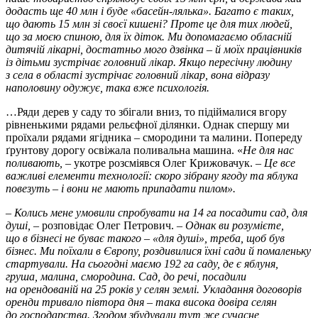
додасть ще 40 млн і буде «басейн-лялька». Багато є таких,
що дають 15 млн зі своєї кишені? Проте це для тих людей,
що за моєю спиною, для їх діток. Ми допомагаємо обласній
дитячій лікарні, достатньо мого дзвінка – й моїх працівників
із дітьми зустрічає головний лікар. Якщо пересічну людину
з села в області зустрічає головний лікар, вона відразу
наполовину одужує, така вже психологія.
…Ряди дерев у саду то збігали вниз, то підіймалися вгору
рівненькими рядами рельєфної ділянки. Однак спершу ми
проїхали рядами ягідника – смородини та малини. Попереду
ґрунтову дорогу освіжала поливальна машина. «
Не для нас
поливають, –
укотре розсміявся Олег Крижовачук.
– Це все
важливі елементи технології: скоро зібрану ягоду та яблука
повезуть – і вони не мають припадати пилом».
– Колись мене умовили спробувати на 14 га посадити сад, для
душі, –
розповідає Олег Петрович.
– Однак ви розумієте,
що в бізнесі не буває такого – «для душі», треба, щоб був
бізнес. Ми поїхали в Європу, роздивилися їхні сади й помаленьку
стартували. На сьогодні маємо 192 га саду, де є яблуня,
груша, малина, смородина. Сад, до речі, посадили
на орендованій на 25 років у селян землі. Укладання договорів
оренди тривало півтора дня – така висока довіра селян
до господарства. Згодом збудували тут же сучасне