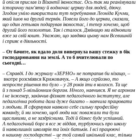
й опісля прислав із Візантії іконостас. Ось так ми реанімували
історичну пам’ятку й водночас церкву для людей, діючу.
Згодом уміло використали тут перебування Леоніда Кучми,
який ішов на другий термін. Повели його до церкви, сказали,
що один гетьман подарував іконостас, і тепер хочемо, щоб
другий його позолотив. Так і сталося. Дзвіницю ми відновили
вже за свій кошт. Уважаю, що завдяки цьому нам Всевишній
і сприяє в діяльності.
–
От бачите, як вдало доля вивернула вашу стежку в бік
господарювання на землі. А то б вчителювали по
сьогодні…
–
Справді. І до журналу «ЗЕРНО» не потрапив би нізащо, –
вкотре розсміявся Крижовачук.
– А якщо серйозно, то
непросте рішення то було – у 28 років іти в колгосп. Та ще
й з понад 5-мільйонним боргом. Нічого, навчився. Я не агроном
і не інженер, закінчив фізмат педагогічного інституту, але
педагогічна робота дала дуже багато – навчила працювати
з людьми. Я сформував навколо себе сильну професійну
команду, й ми хочемо, щоб люди нас поважали та були
щасливими, а не заздрісними. Тоді й бізнес буде успішний.
А педагогічний борг я все ж віддав, турбуючись про школу
й навколишніх школярів та їхніх батьків. І всі працюючі
в нашому господарстві – це той самий шкільний клас, тільки