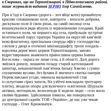
в Скориках, що на Тернопільщині, в Підволочиському районі,
пише журналіст видання
ЗЕРНО
Ігор Самойленко.
При в’їзді в Скорики (дорога – хоч яйце коти) промайнуло
красиве соняшникове поле, навпроти – вносили добрива,
дискували поле й сіяли ріпак, на самій околиці села
вишикувалися ряди яблунь із червоніючими плодами. Край
останнього поля, чи першого від села, прибульців зустрічає
велетенський парус прапора України на округлій кам’яній
вежі-флагштоку, оригінальна споруда офісу господарства
з возом у дворі в оточенні мініландшафту, трохи поодаль –
королева дерев’яних церков Тернопільщини, заново
відреставрована знаменита православна церква Іоанна
Богослова – окраса не лише села, а й області. Далі дорога
зміїлася донизу, лишаючи позаду старий католицький
цвинтар, неканонічний пам’ятник батьку Хмелю з сумно
спущеними вусами, без булави й звичного свитка паперів
Переяславської угоди, оминала мальовничий став
із силуетами сірих чапель. На узбіччі викладали тротуарну
плитку, зводили опори для вуличного освітлення. Шурхали
автівки, мотоцикли, велосипеди й ходили люди – село жило
своїми буднями. Здійснивши півколо, ми повернулися
до центральної садиби ТОВ «Україна», де нас уже чекав
господар – Олег Крижовачук.