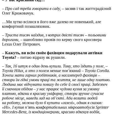
–
Про сад треба говорити в саду,
– засяяв і так життєрадісний
Олег Крижовачук.
…Ми хутко всілися в його вже далеко не новенький, але
комфортний позашляховик.
–
Триста тисяч наїздив, з котрих двісті тисяч – польовими
дорогами,
– шанобливо провів по керму свого кросовера
Lexus Олег Петрович.
–
Кажуть, ви всім своїм фа­хівцям подарували автівки
Тoyota?
– питаю відразу як ру­шили.
–
Так, 16 штук в один день купили. Тому, хто їздить у поле, –
Тoyota Hilux, а хто з полем менше пов’язаний – Toyota Corolla.
Хочеш мати гарних робітників, а насамперед фахівців –
створи їм гідні умови праці та життя, не лише одну платню.
Людина має відчувати повагу до себе й своєї праці. Забезпеч
її смачним обідом – у нас працює чудова кухня за умовну
платню, вдягни в красиву уніформу, створи зручне сучасне
робоче місце, наведи лад на об’єкті. Аби возити людей
на роботу, можна було б купити «газелі», однак я сказав:
«Ні». І купив п’ять комфортабельних мікроавтобусів Sprinter
Mercedes-Benz, із кондиціонерами, красиво вдягнув водіїв,