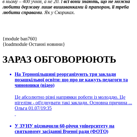
в ньому – 400 учнів, а не 20. І
всі вони знають, що не можна
любити державу лише вишиванками й прапором, її треба
любити справами
. Як у Скориках.
{module ban760}
{loadmodule Останні новини}
ЗАРАЗ ОБГОВОРЮЮТЬ
На Тернопільщині реорганізують три заклади
позашкільної освіти: що про це кажуть педагоги та
чиновники (відео)
Це абсолютно різні напрямки роботи із молоддю. Це
нігелізм - об'єднувати такі заклади. Основна причина ...
Ольга
01.07/19:35
У ЗУНУ відзначили 60-річчя університету на
святковому засіданні Вченої ради (ФОТО)