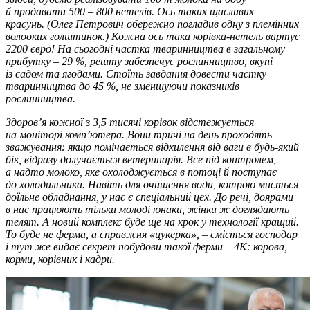
й продавати 500 – 800 нетелів. Ось таких щасливих
красунь. (Олег Петрович обережно погладив одну з племінних
волооких голштинок.) Кожна ось така корівка-нетель вартує
2200 євро! На сьогодні частка тваринництва в загальному
прибутку – 29 %, решту забезпечує рослинництво, вкупі
із садом та ягодами. Стоїть завдання довести частку
тваринництва до 45 %, не зменшуючи показників
рослинництва.
Здоров’я кожної з 3,5 тисячі корівок відстежується
на моніторі комп’ютера. Вони тричі на день проходять
зважування: якщо помічається відхилення від ваги в будь-який
бік, відразу долучається ветеринарія. Все під контролем,
а надто молоко, яке охолоджується в потоці й поступає
до холодильника. Навіть для очищення води, котрою миється
доїльне обладнання, у нас є спеціальний цех. До речі, доярами
в нас працюють тільки молоді юнаки, жінки ж доглядають
телят. А новий комплекс буде ще на крок у технології кращий.
То буде не ферма, а справжня «цукерка», – сміється господар
і тут же видає секрет побудови такої ферми – 4К: корова,
корми, корівник і кадри.