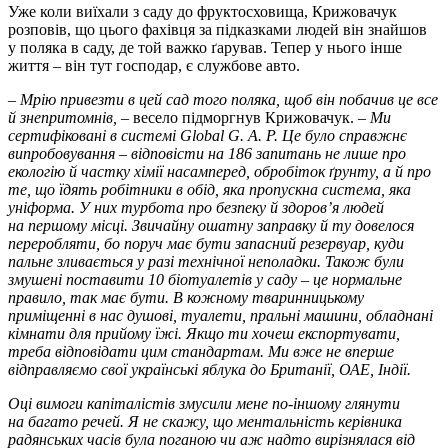
Уже коли виїхали з саду до фруктосховища, Крижовачук
розповів, що цього фахівця за підказками людей він знайшов
у поляка в саду, де той важко ґарував. Тепер у нього інше
життя – він тут господар, є службове авто.
–
Мрію привезти в цей сад того поляка, щоб він побачив це все
й знепритомнів, –
весело підморг­нув Крижовачук.
– Ми
сертифіковані в системі Global G. A. P. Це було справжнє
випробовування – відповісти на 186 запитань не лише про
екологію й частку хімії насамперед, обробіток ґрунту, а й про
те, що їдять робітники в обід, яка пропускна система, яка
уніформа. У них турбота про безпеку й здоров’я людей
на першому місці. Звичайну ошатну заправку й ту довелося
переробляти, бо поруч має бути запасний резервуар, куди
пальне зливається у разі технічної неполадки. Також були
змушені поставити 10 біотуалетів у саду – це нормальне
правило, так має бути. В кожному тваринницькому
приміщенні в нас душові, туалети, пральні машини, обладнані
кімнати для прийому їжі. Якщо ти хочеш експортувати,
треба відповідати цим стандартам. Ми вже не вперше
відправляємо свої українські яблука до Британії, ОАЕ, Індії.
Оці вимоги капіталістів змусили мене по-іншому глянути
на багато речей. Я не скажу, що ментальність керівника
радянських часів була поганою чи аж надто вирізнялася від