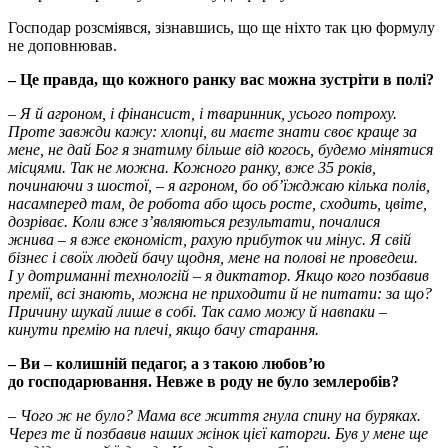
Господар розсміявся, зізнавшись, що ще ніхто так цю формулу
не доповнював.
– Це правда, що кожного ранку вас можна зустріти в полі?
– Я й агроном, і фінансист, і тваринник, усього потроху.
Проте завжди кажу: хлопці, ви маєте знати своє краще за
мене, не дай Бог я знатиму більше від когось, будемо мінятися
місцями. Так не можна. Кожного ранку, вже 35 років,
починаючи з шостої, – я агроном, бо об’їжджаю кілька полів,
насамперед там, де робота або щось росте, сходить, цвіте,
дозріває. Коли вже з’являються результати, почалися
жнива – я вже економіст, рахую прибуток чи мінус. Я свій
бізнес і своїх людей бачу щодня, мене на полові не проведеш.
І у дотриманні технологій – я диктатор. Якщо кого позбавив
премії, всі знають, можна не приходити й не питати: за що?
Причину шукай лише в собі. Так само можу й навпаки –
кинути премію на плечі, якщо бачу старання.
– Ви – колишній педагог, а з такою любов’ю
до господарювання. Невже в роду не було землеробів?
– Чого ж не було? Мама все життя гнула спину на буряках.
Через те й позбавив наших жінок цієї каторги. Був у мене ще