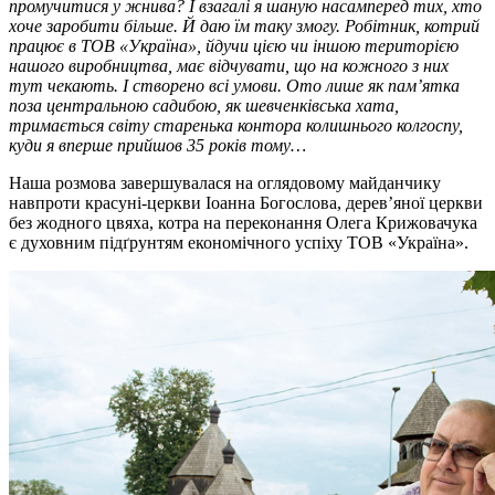
промучитися у жнива? І взагалі я шаную насамперед тих, хто
хоче заробити більше. Й даю їм таку змогу. Робітник, котрий
працює в ТОВ «Україна», йдучи цією чи іншою територією
нашого виробництва, має відчувати, що на кожного з них
тут чекають. І створено всі умови. Ото лише як пам’ятка
поза центральною садибою, як шевченківська хата,
тримається світу старенька контора колишнього колгоспу,
куди я вперше прийшов 35 років тому…
Наша розмова завершувалася на оглядовому майданчику
навпроти красуні-церкви Іоанна Богослова, дерев’яної церкви
без жодного цвяха, котра на переконання Олега Крижовачука
є духовним підґрунтям економічного успіху ТОВ «Україна».