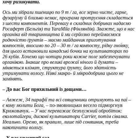
хочу ризикувати.
Ось ми зібрали пшеницю по 9 т / га, все зерно чисте, гарне,
фузаріуму й близько немає, програма протруєння складається
з шести компонентів. Перевагу в складних добривах надаємо
Росаферт (Бельгія) та YaraMila (Фінляндія). Зважте, що в нас
органіка від тваринництва й ми серйозно переймаємося
родючістю ґрунтів – маємо майданчик приготування
компостів, вносимо по 20 – 30 т / га компосту, рідку гноївку,
для цього встановили канадські бочки на культиваторах по
26 кубів. Хочемо що чотири роки кожне поле забезпечувати
органікою. Інакше про великі врожаї нічого й думати –
міняється клімат, структура ґрунту, його здатність
утримувати вологу. Ніякі макро- й мікродобрива цього не
замінять.
– До вас Бог прихильний із дощами…
–
Авжеж, 34 парафії та всі священники отримують на паї –
є кому молити Бога, –
по-змов­ницьки весело підморгнув
Крижовачук.
– У нас переважає безплужний обробіток:
еколотайгери, дискові культиватори Carrier, потім сівалка.
Ідеально. Оремо, як правило, лише під соняшник, треба
накопичити вологу.
– У вас красивий сад…