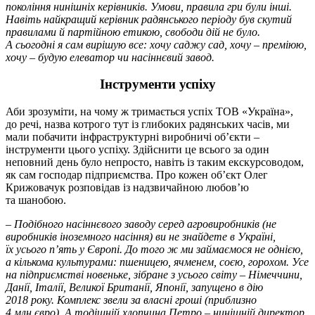
покоління нинішніх керівників. Умови, правила гри були інші.
Навіть найкращий керівник радянського періоду був скутий
правилами й партійною етикою, свободи дій не було.
А сьогодні я сам вирішую все: хочу саджу сад, хочу – преміюю,
хочу – будую елеватор чи насіннєвий завод.
Інструменти успіху
Аби зрозуміти, на чому ж тримається успіх ТОВ «Україна»,
до речі, назва котрого тут із глибоких радянських часів, ми
мали побачити інфраструктурні виробничі об’єкти –
інструменти цього успіху. Здійснити це всього за один
неповний день було непросто, навіть із таким екскурсоводом,
як сам господар підприємства. Про кожен об’єкт Олег
Крижовачук розповідав із надзвичайною любов’ю
та шанобою.
–
Подібного насіннєвого заводу серед агровиробників (не
виробників іноземного насіння) ви не знайдете в Україні,
їх усього п’ять у Європі. До того ж ми займаємося не однією,
а кількома культурами: пшеницею, ячменем, соєю, горохом. Усе
на підприємстві новеньке, зібране з усього світу – Німеччини,
Данії, Італії, Великої Британії, Японії, запущено в дію
2018 року. Комплекс звели за власні гроші (приблизно
4 млн євро). А тодішній хлопчина Петро – нинішній директор