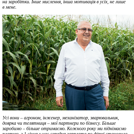
на заробітки. Інше мислення, інша мотивація в усіх, не лише
в мене.
Усі вони – агроном, інженер, механізатор, зварювальник,
доярка чи телятниця – мої партнери по бізнесу. Більше
заробимо – більше отримаємо. Кожного року ми піднімаємо
платню, з 1 січня у нас середня зарплата по фірмі становила