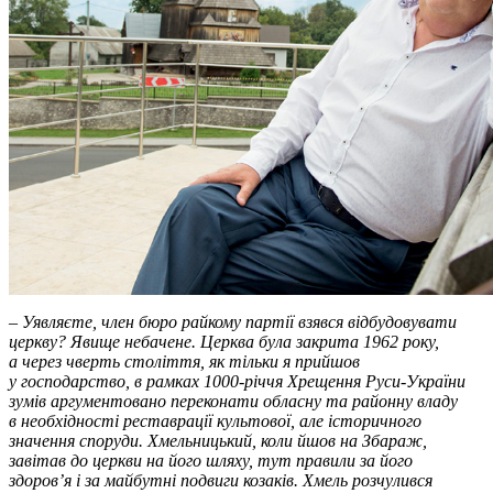
–
Уявляєте, член бюро райкому партії взявся відбудовувати
церкву? Явище небачене. Церква була закрита 1962 року,
а через чверть століття, як тільки я прийшов
у господарство, в рамках 1000-річчя Хрещення Руси-України
зумів аргументовано переконати обласну та районну владу
в необхідності реставрації культової, але історичного
значення споруди. Хмельницький, коли йшов на Збараж,
завітав до церкви на його шляху, тут правили за його
здоров’я і за майбутні подвиги козаків. Хмель розчулився