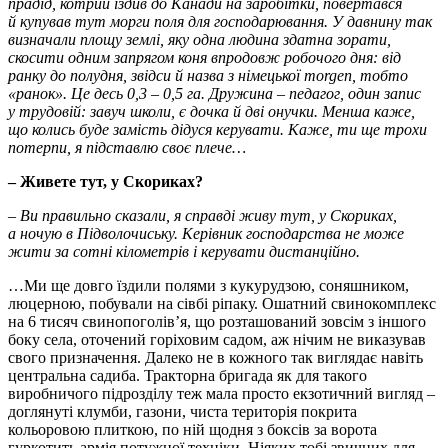
прадід, котрий їздив до Канади на заробітки, повертався
й купував тут морги поля для господарювання. У давнину так
визначали площу землі, яку одна людина здатна зорати,
скосити одним запрягом коня впродовж робочого дня: від
ранку до полудня, звідси й назва з німецької morgen, тобто
«ранок». Це десь 0,3 – 0,5 га. Дружина – педагог, один запис
у трудовій: завуч школи, є дочка й дві онучки. Менша каже,
що колись буде замість дідуся керувати. Каже, ти ще трохи
потерпи, я підставлю своє плече…
– Живете тут, у Скориках?
–
Ви правильно сказали, я справді живу тут, у Скориках,
а ночую в Підволочиську. Керівник господарства не може
жити за сотні кілометрів і керувати дистанційно.
…Ми ще довго їздили полями з кукурудзою, соняшником,
люцерною, побували на сівбі ріпаку. Ошатний свинокомплекс
на 6 тисяч свинопоголів’я, що розташований зовсім з іншого
боку села, оточений горіховим садом, аж нічим не виказував
свого призначення. Далеко не в кожного так виглядає навіть
центральна садиба. Тракторна бригада як для такого
виробничого підрозділу теж мала просто екзотичний вигляд –
доглянуті клумби, газони, чиста територія покрита
кольоровою плиткою, по ній щодня з боксів за ворота
гуркотить армія потужної техніки. Ніяких тобі звичних для