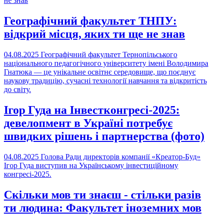
Географічний факультет ТНПУ:
відкрий місця, яких ти ще не знав
04.08.2025
Географічний факультет Тернопільського
національного педагогічного університету імені Володимира
Гнатюка — це унікальне освітнє середовище, що поєднує
наукову традицію, сучасні технології навчання та відкритість
до світу.
Ігор Гуда на Інвестконгресі-2025:
девелопмент в Україні потребує
швидких рішень і партнерства (фото)
04.08.2025
Голова Ради директорів компанії «Креатор-Буд»
Ігор Гуда виступив на Українському інвестиційному
конгресі-2025.
Скільки мов ти знаєш - стільки разів
ти людина: Факультет іноземних мов