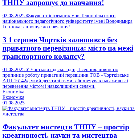
ТНПУ запрошує до навчання!
02.08.2025
Факультет іноземних мов Тернопільського
національного педагогічного університету імені Володимира
Гнатюка запрошує до навчання!
З 1 серпня Чортків залишився без
приватного перевізника: місто на межі
транспортного колапсу?
01.08.2025
У Чорткові від сьогодні, 1 серпня, повністю
припинив роботу приватний перевізник ТОВ «Чортківське
АТП 16142», який десятиліттями забезпечував пасажирські
перевезення містом і навколишніми селами.
Економіка
Економіка
01.08.2025
Факультет мистецтв ТНПУ – простір
креативності, науки та мистецтва