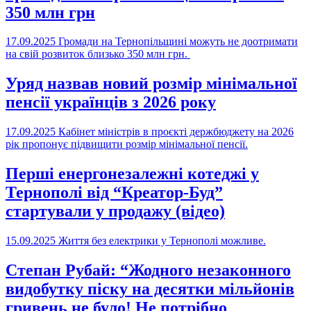
350 млн грн
17.09.2025
Громади на Тернопільщині можуть не доотримати
на свій розвиток близько 350 млн грн.
Уряд назвав новий розмір мінімальної
пенсії українців з 2026 року
17.09.2025
Кабінет міністрів в проєкті держбюджету на 2026
рік пропонує підвищити розмір мінімальної пенсії.
Перші енергонезалежні котеджі у
Тернополі від “Креатор-Буд”
стартували у продажу (відео)
15.09.2025
Життя без електрики у Тернополі можливе.
Степан Рубай: “Жодного незаконного
видобутку піску на десятки мільйонів
гривень не було! Не потрібно