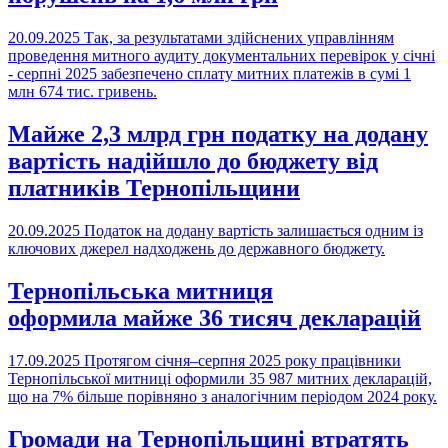
20.09.2025
Так, за результатами здійснених управлінням
проведення митного аудиту документальних перевірок у січні
- серпні 2025 забезпечено сплату митних платежів в сумі 1
млн 674 тис. гривень.
Майже 2,3 млрд грн податку на додану
вартість надійшло до бюджету від
платників Тернопільщини
20.09.2025
Податок на додану вартість залишається одним із
ключових джерел надходжень до державного бюджету.
Тернопільська митниця
оформила майже 36 тисяч декларацій
17.09.2025
Протягом січня–серпня 2025 року працівники
Тернопільської митниці оформили 35 987 митних декларацій,
що на 7% більше порівняно з аналогічним періодом 2024 року.
Громади на Тернопільщині втратять