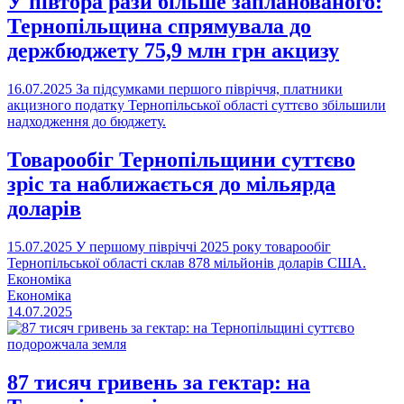
У півтора рази більше запланованого:
Тернопільщина спрямувала до
держбюджету 75,9 млн грн акцизу
16.07.2025
За підсумками першого півріччя, платники
акцизного податку Тернопільської області суттєво збільшили
надходження до бюджету.
Товарообіг Тернопільщини суттєво
зріс та наближається до мільярда
доларів
15.07.2025
У першому півріччі 2025 року товарообіг
Тернопільської області склав 878 мільйонів доларів США.
Економіка
Економіка
14.07.2025
87 тисяч гривень за гектар: на