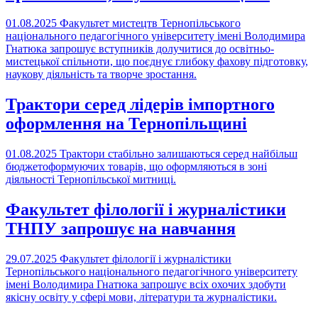
01.08.2025
Факультет мистецтв Тернопільського
національного педагогічного університету імені Володимира
Гнатюка запрошує вступників долучитися до освітньо-
мистецької спільноти, що поєднує глибоку фахову підготовку,
наукову діяльність та творче зростання.
Трактори серед лідерів імпортного
оформлення на Тернопільщині
01.08.2025
Трактори стабільно залишаються серед найбільш
бюджетоформуючих товарів, що оформляються в зоні
діяльності Тернопільської митниці.
Факультет філології і журналістики
ТНПУ запрошує на навчання
29.07.2025
Факультет філології і журналістики
Тернопільського національного педагогічного університету
імені Володимира Гнатюка запрошує всіх охочих здобути
якісну освіту у сфері мови, літератури та журналістики.