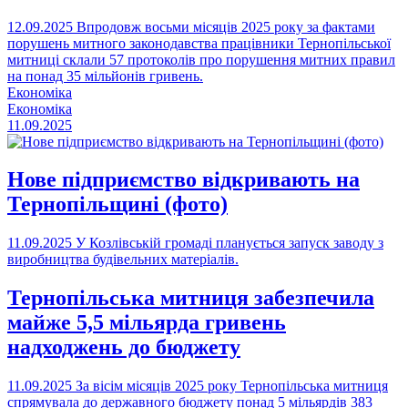
12.09.2025
Впродовж восьми місяців 2025 року за фактами
порушень митного законодавства працівники Тернопільської
митниці склали 57 протоколів про порушення митних правил
на понад 35 мільйонів гривень.
Економіка
Економіка
11.09.2025
Нове підприємство відкривають на
Тернопільщині (фото)
11.09.2025
У Козлівській громаді планується запуск заводу з
виробництва будівельних матеріалів.
Тернопільська митниця забезпечила
майже 5,5 мільярда гривень
надходжень до бюджету
11.09.2025
За вісім місяців 2025 року Тернопільська митниця
спрямувала до державного бюджету понад 5 мільярдів 383