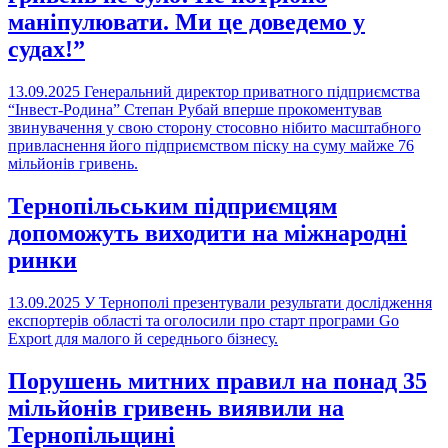
маніпулювати. Ми це доведемо у
судах!”
13.09.2025
Генеральний директор приватного підприємства
“Інвест-Родина” Степан Рубай вперше прокоментував
звинувачення у свою сторону стосовно нібито масштабного
привласнення його підприємством піску на суму майже 76
мільйонів гривень.
Тернопільським підприємцям
допоможуть виходити на міжнародні
ринки
13.09.2025
У Тернополі презентували результати дослідження
експортерів області та оголосили про старт програми Go
Export для малого й середнього бізнесу.
Порушень митних правил на понад 35
мільйонів гривень виявили на
Тернопільщині