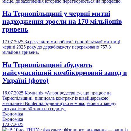
місце, де захоплення історією перетворюється на професію.
На Тернопільщині у червні митні
надходження зросли на 170 мільйонів
гривень
17.07.2025
За результатами роботи Тернопільської митниці
червні 2025 року до держбюджету перераховано 757,3
мільйона гривень.
На Тернопільщині збудують
найсучасніший комбікормовий завод в
Україні (фото)
16.07.2025
Компанія «Агропродсервіс», що працює на
Тернопільщині, підписала контракт із швейцарською
компанією Bühler на будівництво комбікормового заводу
потужністю 50 тонн на годину.
Економіка
Економіка
17.07.2025