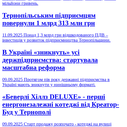
мільйони гривень.
Тернопільським підприємцям
повернули 1 млрд 313 млн грн
11.09.2025
Понад 1,3 млрд грн відшкодованого ПДВ –
інвестиція у розвиток підприємництва Тернопільщини.
В Україні «зникнуть» усі
держпідприємства: стартувала
масштабна реформа
09.09.2025
Протягом пів року державні підприємства в
Україні мають зникнути у нинішньому форматі.
«Беверлі Хіллз DELUXE» - перші
енергонезалежні котеджі від Креатор-
Буд у Тернополі
09.09.2025
Старт продажу розпочато - котеджі на вулиці