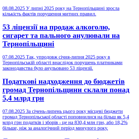
08.08.2025
У липні 2025 року на Тернопільщині зросла
кількість фактів порушення митних правил.
53 ліцензії на продаж алкоголю,
сигарет та пального анулювали на
Тернопільщині
07.08.2025
Так, упродовж січня-липня 2025 року в
Тернопільській області внаслідок порушень платниками
законодавства було анульовано 53 ліцензії.
Податкові надходження до бюджетів
громад Тернопільщини склали понад
5,4 млрд грн
07.08.2025
За січень-липень цього року місцеві бюджети
громад Тернопільської області поповнилися на більш як 5,4
млрд грн податків і зборів - це на 830,4 млн грн, або 18,2%
більше, ніж за аналогічний період минулого року.