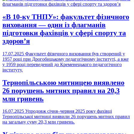
«В 10-ку ТНПУ»: факультет фізичного
виховання — один із флагманів
підготовки фахівців у сфері спорту та
здоров’я
17.07.2025
Факультет фізичного виховання був створений у
1957 році при Дрогобицькому педагогічному інституті, а вже
у 1959 році переведений до Кременецького педагогічного
інституту.
Тернопільською митницею виявлено
26 порушень митних правил на 20,3
млн гривень
16.07.2025
Упродовж січня–червня 2025 року фахівці
Тернопільської митниці виявили 26 порушень митних правил
на загальну суму 20,3 млн гривень.