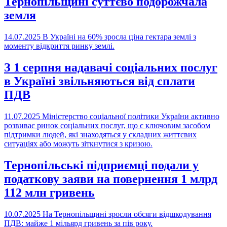
Тернопільщині суттєво подорожчала
земля
14.07.2025
В Україні на 60% зросла ціна гектара землі з
моменту відкриття ринку землі.
З 1 серпня надавачі соціальних послуг
в Україні звільняються від сплати
ПДВ
11.07.2025
Міністерство соціальної політики України активно
розвиває ринок соціальних послуг, що є ключовим засобом
підтримки людей, які знаходяться у складних життєвих
ситуаціях або можуть зіткнутися з кризою.
Тернопільські підприємці подали у
податкову заяви на повернення 1 млрд
112 млн гривень
10.07.2025
На Тернопільщині зросли обсяги відшкодування
ПДВ: майже 1 мільярд гривень за пів року.