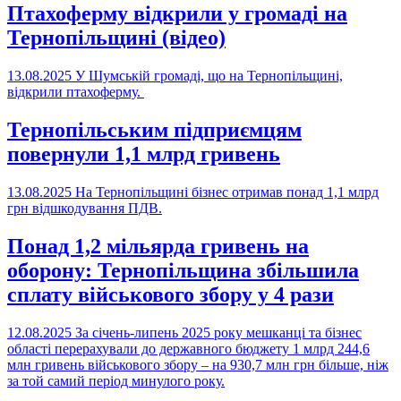
Птахоферму відкрили у громаді на
Тернопільщині (відео)
13.08.2025
У Шумській громаді, що на Тернопільщині,
відкрили птахоферму.
Тернопільським підприємцям
повернули 1,1 млрд гривень
13.08.2025
На Тернопільщині бізнес отримав понад 1,1 млрд
грн відшкодування ПДВ.
Понад 1,2 мільярда гривень на
оборону: Тернопільщина збільшила
сплату військового збору у 4 рази
12.08.2025
За січень-липень 2025 року мешканці та бізнес
області перерахували до державного бюджету 1 млрд 244,6
млн гривень військового збору – на 930,7 млн грн більше, ніж
за той самий період минулого року.