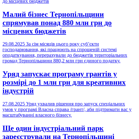
Малий бізнес Тернопільщини
спрямував понад 880 млн грн до
місцевих бюджетів
29.08.2025
За сім місяців цього року суб’єкти
господарювання, які працюють на спрощеній системі
оподаткування, перерахували до бюджетів територіальних
громад Тернопільщини 880,2 млн грн єдиного податку.
Уряд запускає програму грантів у
розмірі до 1 млн грн для креативних
індустрій
27.08.2025
Уряд ухвалив рішення про запуск спеціальних
умов у програмі Власна справа /грант/, аби підтримати вас у
масштабуванні власного бізнесу.
Ще один індустріальний парк
зареєстрували на Тернопільщині