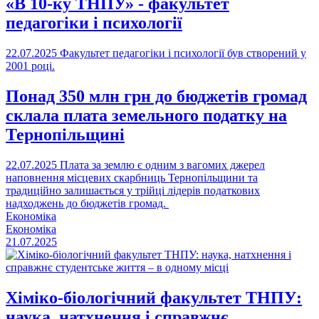
«В 10-ку ТНПУ» - факультет
педагогіки і психології
22.07.2025
Факультет педагогіки і психології був створений у
2001 році.
Понад 350 млн грн до бюджетів громад
склала плата земельного податку на
Тернопільщині
22.07.2025
Плата за землю є одним з вагомих джерел
наповнення місцевих скарбниць Тернопільщини та
традиційно залишається у трійці лідерів податкових
надходжень до бюджетів громад.
Економіка
Економіка
21.07.2025
Хіміко-біологічний факультет ТНПУ:
наука, натхнення і справжнє