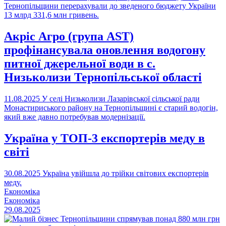
Тернопільщини перерахували до зведеного бюджету України
13 млрд 331,6 млн гривень.
Акріс Агро (група AST)
профінансувала оновлення водогону
питної джерельної води в с.
Низьколизи Тернопільської області
11.08.2025
У селі Низьколизи Лазарівської сільської ради
Монастириського району на Тернопільщині є старий водогін,
який вже давно потребував модернізації.
Україна у ТОП-3 експортерів меду в
світі
30.08.2025
Україна увійшла до трійки світових експортерів
меду.
Економіка
Економіка
29.08.2025