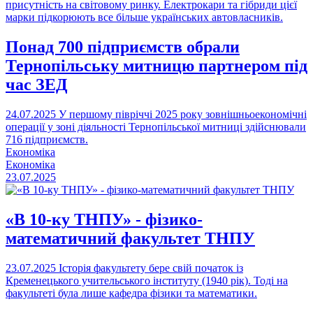
присутність на світовому ринку. Електрокари та гібриди цієї
марки підкорюють все більше українських автовласників.
Понад 700 підприємств обрали
Тернопільську митницю партнером під
час ЗЕД
24.07.2025
У першому півріччі 2025 року зовнішньоекономічні
операції у зоні діяльності Тернопільської митниці здійснювали
716 підприємств.
Економіка
Економіка
23.07.2025
«В 10-ку ТНПУ» - фізико-
математичний факультет ТНПУ
23.07.2025
Історія факультету бере свій початок із
Кременецького учительського інституту (1940 рік). Тоді на
факультеті була лише кафедра фізики та математики.