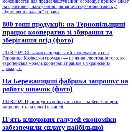
можливостей для працевлаштування" оголошує прийом анкет
на грантове фінансування для започаткування/розвитку/
відновлення власної справи.
800 тонн продукції: на Тернопільщині
працює кооператив зі збирання та
зберігання ягід (фото)
20.08.2025
Сільськогосподарський кооператив у селі
Городище Козівської громади — це жива ілюстрація того, як
європейська модель кооперації працює в українських
громадах.
На Бережанщині фабрика запрошує на
роботу швачок (фото)
19.08.2025
Пропонують роботу швачок - на Бережанщині
запрошують на вільні вакансії.
П'ять ключових галузей економіки
забезпечили сплату найбільшої