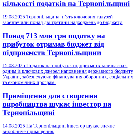
кількості податків на Тернопільщині
19.08.2025
Тернопільщина: п’ять ключових галузей
забезпечили понад дві третини надходжень до бюджету.
Понад 713 млн грн податку на
прибуток отримав бюджет від
підприємств Тернопільщини
15.08.2025
Податок на прибуток підприємств залишається
одним із ключових джерел наповнення державного бюджету
України, забезпечуючи фінансування оборонних, соціальних
та економічних програм.
Приміщення для створення
виробництва шукає інвестор на
Тернопільщині
14.08.2025
На Тернопільщині інвестор шукає значне
виробниче приміщення.