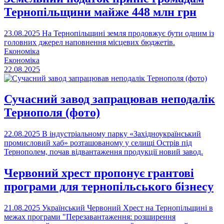
Тернопільщини майже 448 млн грн
23.08.2025
На Тернопільщині земля продовжує бути одним із
головних джерел наповнення місцевих бюджетів.
Економіка
Економіка
22.08.2025
Сучасний завод запрацював неподалік
Тернополя (фото)
22.08.2025
В індустріальному парку «Західноукраїнський
промисловий хаб» розташованому у селищі Острів під
Тернополем, почав відвантаження продукції новий завод.
Червоний хрест пропонує грантові
програми для тернопільського бізнесу
21.08.2025
Український Червоний Хрест на Тернопільщині в
межах програми "Перезавантаження: розширення