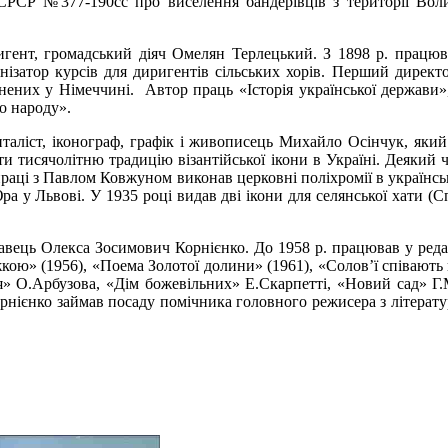
РСР №377-190сс про виселення бандерівців з території Волинсь
игент, громадський діяч Омелян Терлецький. З 1898 р. працював
анізатор курсів для диригентів сільських хорів. Перший директо
нених у Німеччині. Автор праць «Історія української держави», 
о народу».
аліст, іконограф, графік і живописець Михайло Осінчук, який
и тисячолітню традицію візантійської ікони в Україні. Деякий ч
впраці з Павлом Ковжуном виконав церковні поліхромії в українсь
а у Львові. У 1935 році видав дві ікони для селянської хати (С
навець Олекса Зосимович Корнієнко. До 1958 р. працював у реда
жкою» (1956), «Поема Золотої долини» (1961), «Солов’ї співають
я» О.Арбузова, «Дім божевільних» Е.Скарпетті, «Новий сад» Г
 Корнієнко займав посаду помічника головного режисера з літерат