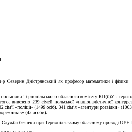
я
д-р Северин Дністрянський як професор математики і фізики. В
постанови Тернопільського обласного комітету КП(б)У з територ
 того, вивезено 239 сімей польської «націоналістичної контррев
2 сім’ї «поліції» (1499 осіб), 341 сім’я «агентури розвідки» (106
«тюремників» (42 особи).
пи Служби безпеки при Тернопільському обласному проводі ОУН І