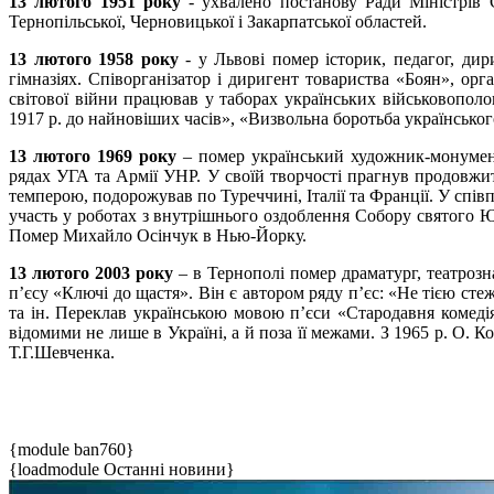
13 лютого 1951 року
- ухвалено постанову Ради Міністрів С
Тернопільської, Черновицької і Закарпатської областей.
13 лютого 1958 року
- у Львові помер історик, педагог, дир
гімназіях. Співорганізатор і диригент товариства «Боян», орг
світової війни працював у таборах українських військовополо
1917 р. до найновіших часів», «Визвольна боротьба українськог
13 лютого 1969 року
– помер український художник-монумент
рядах УГА та Армії УНР. У своїй творчості прагнув продовжит
темперою, подорожував по Туреччині, Італії та Франції. У спі
участь у роботах з внутрішнього оздоблення Собору святого Юр
Помер Михайло Осінчук в Нью-Йорку.
13 лютого 2003 року
– в Тернополі помер драматург, театроз
п’єсу «Ключі до щастя». Він є автором ряду п’єс: «Не тією сте
та ін. Переклав українською мовою п’єси «Стародавня комеді
відомими не лише в Україні, а й поза її межами. З 1965 р. О.
Т.Г.Шевченка.
{module ban760}
{loadmodule Останні новини}