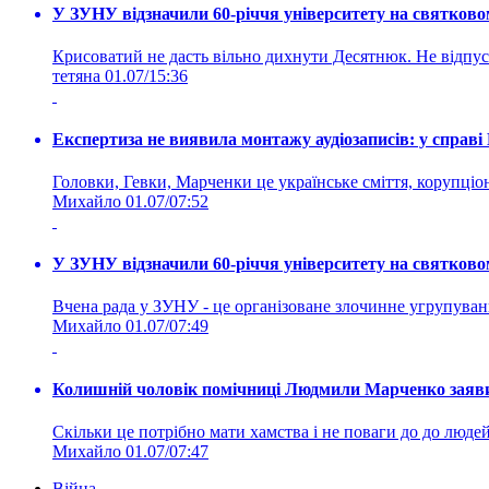
У ЗУНУ відзначили 60-річчя університету на святково
Крисоватий не дасть вільно дихнути Десятнюк. Не відпус
тетяна
01.07/15:36
Експертиза не виявила монтажу аудіозаписів: у справ
Головки, Гевки, Марченки це українське сміття, корупціоне
Михайло
01.07/07:52
У ЗУНУ відзначили 60-річчя університету на святково
Вчена рада у ЗУНУ - це організоване злочинне угруп
Михайло
01.07/07:49
Колишній чоловік помічниці Людмили Марченко заявив
Скільки це потрібно мати хамства і не поваги до до людей 
Михайло
01.07/07:47
Війна