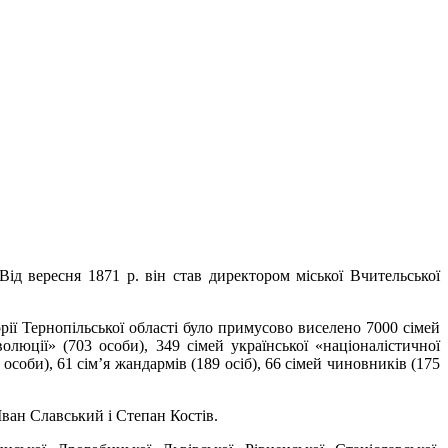
ід вересня 1871 р. він став директором міської Вчительської
ії Тернопільської області було примусово виселено 7000 сімей
олюції» (703 особи), 349 сімей української «націоналістичної
3 особи), 61 сім’я жандармів (189 осіб), 66 сімей чиновників (175
ван Славський і Степан Костів.