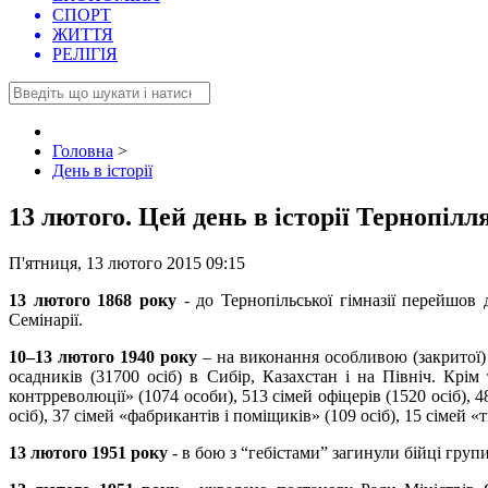
СПОРТ
ЖИТТЯ
РЕЛІГІЯ
Головна
>
День в історії
13 лютого. Цей день в історії Тернопілл
П'ятниця, 13 лютого 2015 09:15
13 лютого 1868 року
- до Тернопільської гімназії перейшов 
Семінарії.
10–13 лютого 1940 року
– на виконання особливою (закритої) 
осадників (31700 осіб) в Сибір, Казахстан і на Північ. Крім
контрреволюції» (1074 особи), 513 сімей офіцерів (1520 осіб), 48
осіб), 37 сімей «фабрикантів і поміщиків» (109 осіб), 15 сімей 
13 лютого 1951 року
- в бою з “гебістами” загинули бійці гру