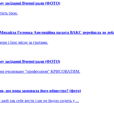
му засіданні Вченої ради (ФОТО)
тить трон.
і Михайла Головка Апеляційна палата ВАКС перейшла до дебат
ри і їхнє місце за гратами.
му засіданні Вченої ради (ФОТО)
ування очолюване "професором" КРИСОВАТИМ.
, що вона замовила його вбивство? (фото)
щоб так себе вести і ще це бидло сидить у ...