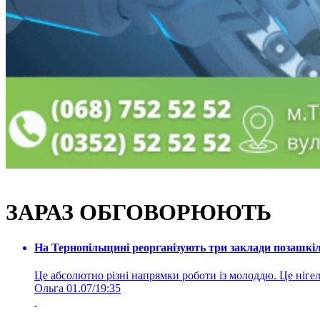
ЗАРАЗ ОБГОВОРЮЮТЬ
На Тернопільщині реорганізують три заклади позашкіль
Це абсолютно різні напрямки роботи із молоддю. Це нігелі
Ольга
01.07/19:35