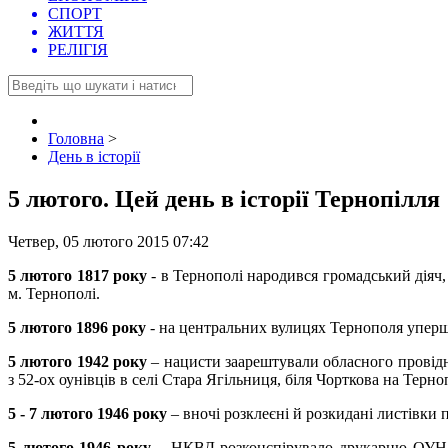
СПОРТ
ЖИТТЯ
РЕЛІГІЯ
Головна
>
День в історії
5 лютого. Цей день в історії Тернопілля
Четвер, 05 лютого 2015 07:42
5 лютого 1817 pоку
- в Тернополі народився громадський діяч,
м. Тернополі.
5 лютого 1896 року
- на центральних вулицях Тернополя уперше
5 лютого 1942 року
– нацисти заарештували обласного провідн
з 52-ох оунівців в селі Стара Ягільниця, біля Чорткова на Терно
5 - 7 лютого 1946 року
– вночі розклеєні й розкидані листівки
5 лютого 1946 року
– НКВД розконспірувало друкарню ОУН у