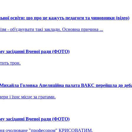
ної освіти: що про це кажуть педагоги та чиновники (відео)
зм - об'єднувати такі заклади. Основна причина ...
му засіданні Вченої ради (ФОТО)
тить трон.
і Михайла Головка Апеляційна палата ВАКС перейшла до дебат
ри і їхнє місце за гратами.
му засіданні Вченої ради (ФОТО)
ування очолюване "професором" КРИСОВАТИМ.