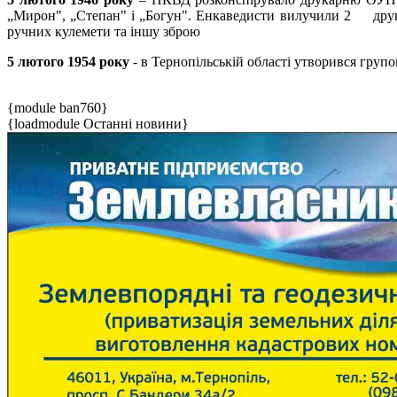
„Мирон", „Степан" і „Богун". Енкаведисти вилучили 2 друкарс
ручних куле­мети та іншу зброю
5 лютого 1954 року
- в Тернопільській області утворився груп
{module ban760}
{loadmodule Останні новини}