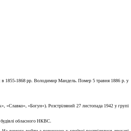
я в 1855-1868 pp. Володимир Мандель. Помер 5 травня 1886 р. у
 «Славко», «Богун»). Розстріляний 27 листопада 1942 у групі
а будівлі обласного НКВС.
На вимогу вийти з повинною у криївці пострілялися друкарі