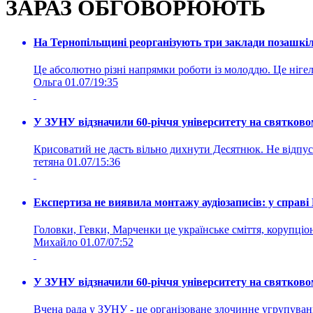
ЗАРАЗ ОБГОВОРЮЮТЬ
На Тернопільщині реорганізують три заклади позашкіль
Це абсолютно різні напрямки роботи із молоддю. Це нігелі
Ольга
01.07/19:35
У ЗУНУ відзначили 60-річчя університету на святково
Крисоватий не дасть вільно дихнути Десятнюк. Не відпус
тетяна
01.07/15:36
Експертиза не виявила монтажу аудіозаписів: у справ
Головки, Гевки, Марченки це українське сміття, корупціоне
Михайло
01.07/07:52
У ЗУНУ відзначили 60-річчя університету на святково
Вчена рада у ЗУНУ - це організоване злочинне угруп