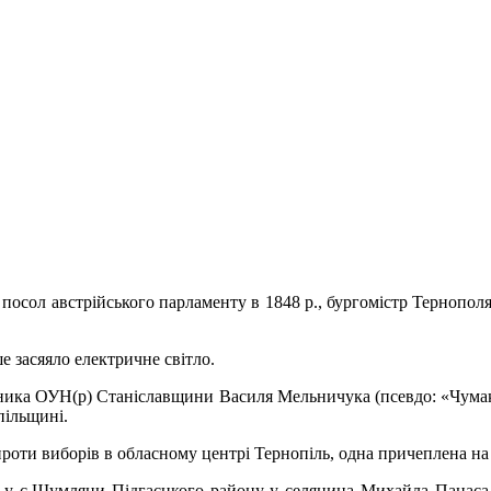
 посол австрійського парламенту в 1848 р., бургомістр Тернопол
 засяяло електричне світло.
ика ОУН(р) Станіславщини Василя Мельничука (псевдо: «Чумак»,
пільщині.
 проти виборів в обласному центрі Тернопіль, одна причеплена н
 с.Шумляни Підгаєцкого району у селянина Михайла Панаса. 