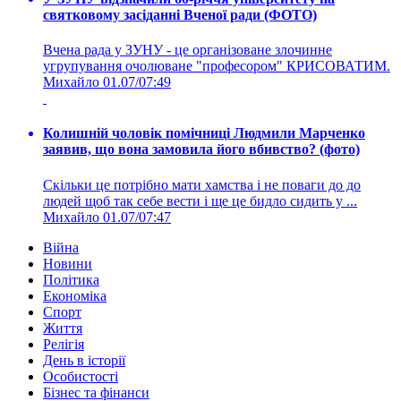
святковому засіданні Вченої ради (ФОТО)
Вчена рада у ЗУНУ - це організоване злочинне
угрупування очолюване "професором" КРИСОВАТИМ.
Михайло
01.07/07:49
Колишній чоловік помічниці Людмили Марченко
заявив, що вона замовила його вбивство? (фото)
Скільки це потрібно мати хамства і не поваги до до
людей щоб так себе вести і ще це бидло сидить у ...
Михайло
01.07/07:47
Війна
Новини
Політика
Економіка
Спорт
Життя
Релігія
День в історії
Особистості
Бізнес та фінанси