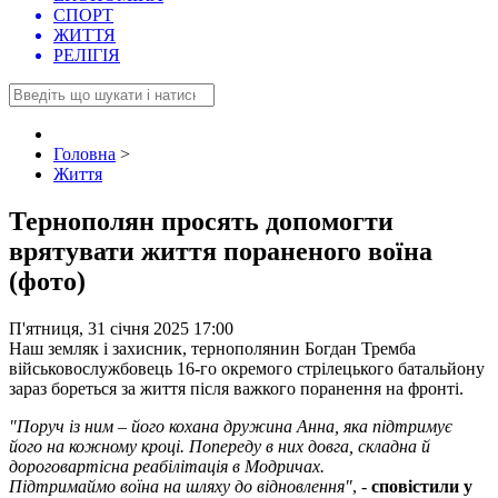
СПОРТ
ЖИТТЯ
РЕЛІГІЯ
Головна
>
Життя
Тернополян просять допомогти
врятувати життя пораненого воїна
(фото)
П'ятниця, 31 січня 2025 17:00
Наш земляк і захисник, тернополянин Богдан Тремба
військовослужбовець 16-го окремого стрілецького батальйону
зараз бореться за життя після важкого поранення на фронті.
"Поруч із ним – його кохана дружина Анна, яка підтримує
його на кожному кроці. Попереду в них довга, складна й
дороговартісна реабілітація в Модричах.
Підтримаймо воїна на шляху до відновлення"
, -
сповістили у