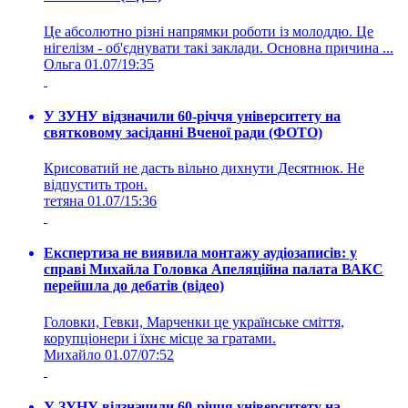
Це абсолютно різні напрямки роботи із молоддю. Це
нігелізм - об'єднувати такі заклади. Основна причина ...
Ольга
01.07/19:35
У ЗУНУ відзначили 60-річчя університету на
святковому засіданні Вченої ради (ФОТО)
Крисоватий не дасть вільно дихнути Десятнюк. Не
відпустить трон.
тетяна
01.07/15:36
Експертиза не виявила монтажу аудіозаписів: у
справі Михайла Головка Апеляційна палата ВАКС
перейшла до дебатів (відео)
Головки, Гевки, Марченки це українське сміття,
корупціонери і їхнє місце за гратами.
Михайло
01.07/07:52
У ЗУНУ відзначили 60-річчя університету на