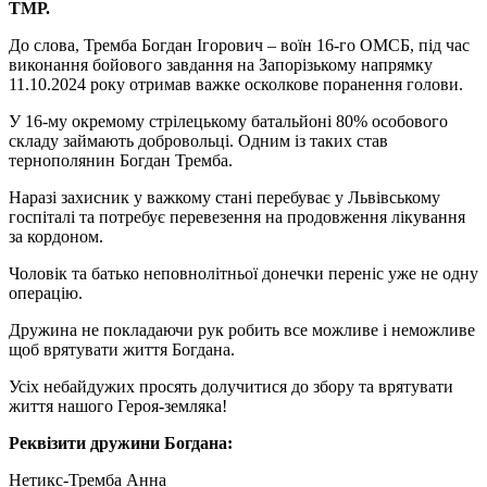
ТМР.
До слова, Тремба Богдан Ігорович – воїн 16-го ОМСБ, під час
виконання бойового завдання на Запорізькому напрямку
11.10.2024 року отримав важке осколкове поранення голови.
У 16-му окремому стрілецькому батальйоні 80% особового
складу займають добровольці. Одним із таких став
тернополянин Богдан Тремба.
Наразі захисник у важкому стані перебуває у Львівському
госпіталі та потребує перевезення на продовження лікування
за кордоном.
Чоловік та батько неповнолітньої донечки переніс уже не одну
операцію.
Дружина не покладаючи рук робить все можливе і неможливе
щоб врятувати життя Богдана.
Усіх небайдужих просять долучитися до збору та врятувати
життя нашого Героя-земляка!
Реквізити дружини Богдана:
Нетикс-Тремба Анна