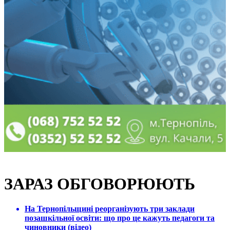
ЗАРАЗ ОБГОВОРЮЮТЬ
На Тернопільщині реорганізують три заклади
позашкільної освіти: що про це кажуть педагоги та
чиновники (відео)