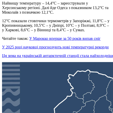
Найвищу температуру – 14,4°C – зареєстрували у
Херсонському регіоні. Далі йде Одеса з показником 13,2°C та
Миколаїв з позначкою 12,1°C.
12°C показали стовпчики термометрів у Запоріжжі, 11,8°C – у
Кропивницькому, 10,5°C – у Дніпрі, 10°C – у Полтаві, 8,9°C –
у Харкові, 8,6°C – у Вінниці та 8,4°C – у Сумах.
Читайте також:
У Марокко вперше за 50 років випав сніг
У 2025 році науковці прогнозують нові температурні рекорди
Ця зима на українській антарктичній станції стала найхолоднішо