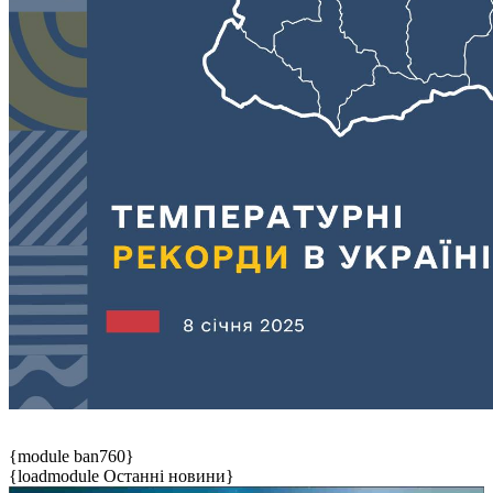
{module ban760}
{loadmodule Останні новини}