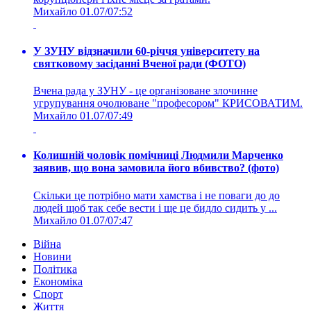
Михайло
01.07/07:52
У ЗУНУ відзначили 60-річчя університету на
святковому засіданні Вченої ради (ФОТО)
Вчена рада у ЗУНУ - це організоване злочинне
угрупування очолюване "професором" КРИСОВАТИМ.
Михайло
01.07/07:49
Колишній чоловік помічниці Людмили Марченко
заявив, що вона замовила його вбивство? (фото)
Скільки це потрібно мати хамства і не поваги до до
людей щоб так себе вести і ще це бидло сидить у ...
Михайло
01.07/07:47
Війна
Новини
Політика
Економіка
Спорт
Життя