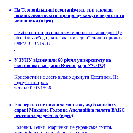
На Тернопільщині реорганізують три заклади
позашкільної освіти: що про це кажуть педагоги та
чиновники (відео)
Це абсолютно різні напрямки роботи із молоддю. Це
нігелізм - об'єднувати такі заклади. Основна причина ...
Ольга
01.07/19:35
У ЗУНУ відзначили 60-річчя університету на
святковому засіданні Вченої ради (ФОТО)
Крисоватий не дасть вільно дихнути Десятнюк. Не
відпустить трон.
тетяна
01.07/15:36
Експертиза не виявила монтажу аудіозаписів: у
справі Михайла Головка Апеляційна палата ВАКС
перейшла до дебатів (відео)
Головки, Гевки, Марченки це українське сміття,
корупціонери і їхнє місце за гратами.