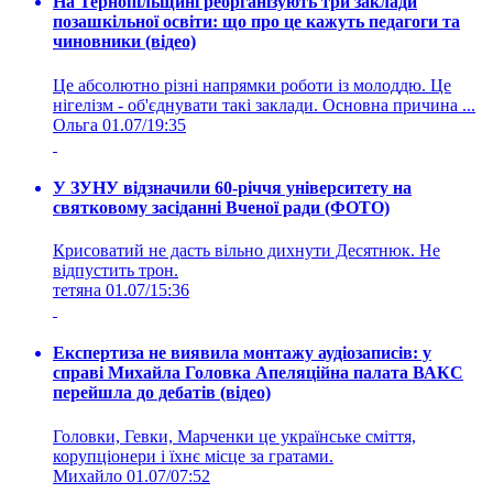
На Тернопільщині реорганізують три заклади
позашкільної освіти: що про це кажуть педагоги та
чиновники (відео)
Це абсолютно різні напрямки роботи із молоддю. Це
нігелізм - об'єднувати такі заклади. Основна причина ...
Ольга
01.07/19:35
У ЗУНУ відзначили 60-річчя університету на
святковому засіданні Вченої ради (ФОТО)
Крисоватий не дасть вільно дихнути Десятнюк. Не
відпустить трон.
тетяна
01.07/15:36
Експертиза не виявила монтажу аудіозаписів: у
справі Михайла Головка Апеляційна палата ВАКС
перейшла до дебатів (відео)
Головки, Гевки, Марченки це українське сміття,
корупціонери і їхнє місце за гратами.
Михайло
01.07/07:52