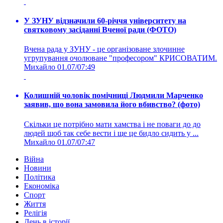
У ЗУНУ відзначили 60-річчя університету на
святковому засіданні Вченої ради (ФОТО)
Вчена рада у ЗУНУ - це організоване злочинне
угрупування очолюване "професором" КРИСОВАТИМ.
Михайло
01.07/07:49
Колишній чоловік помічниці Людмили Марченко
заявив, що вона замовила його вбивство? (фото)
Скільки це потрібно мати хамства і не поваги до до
людей щоб так себе вести і ще це бидло сидить у ...
Михайло
01.07/07:47
Війна
Новини
Політика
Економіка
Спорт
Життя
Релігія
День в історії