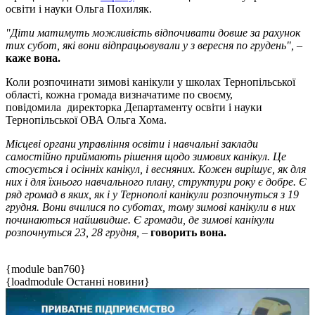
освіти і науки Ольга Похиляк.
"Діти матимуть можливість відпочивати довше за рахунок
тих субот, які вони відпрацьовували у з вересня по грудень", –
каже вона.
Коли розпочинати зимові канікули у школах Тернопільської
області, кожна громада визначатиме по своєму,
повідомила
директорка Департаменту освіти і науки
Тернопільської ОВА Ольга Хома.
Місцеві органи управління освіти і навчальні заклади
самостійно приймають рішення щодо зимових канікул. Це
стосується і осінніх канікул, і весняних. Кожен вирішує, як для
них і для їхнього навчального плану, структури року є добре. Є
ряд громад в яких, як і у Тернополі канікули розпочнуться з 19
грудня. Вони вчилися по суботах, тому зимові канікули в них
починаються найшвидше. Є громади, де зимові канікули
розпочнуться 23, 28 грудня, –
говорить вона.
{module ban760}
{loadmodule Останні новини}