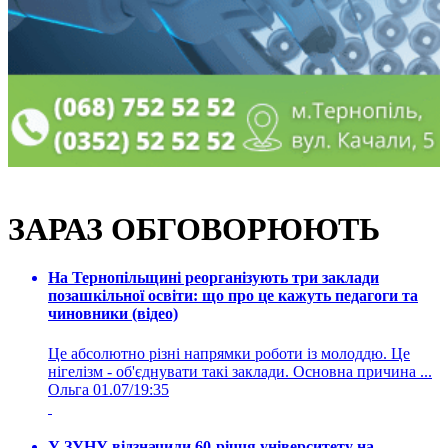
ЗАРАЗ ОБГОВОРЮЮТЬ
На Тернопільщині реорганізують три заклади
позашкільної освіти: що про це кажуть педагоги та
чиновники (відео)
Це абсолютно різні напрямки роботи із молоддю. Це
нігелізм - об'єднувати такі заклади. Основна причина ...
Ольга
01.07/19:35
У ЗУНУ відзначили 60-річчя університету на