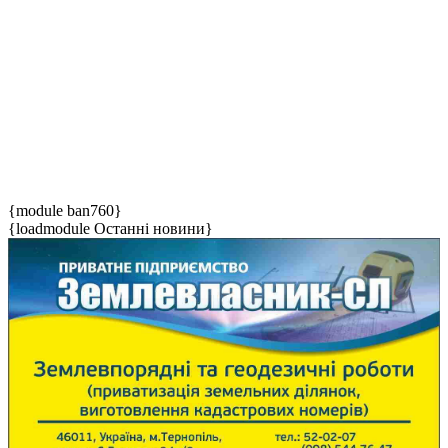
{module ban760}
{loadmodule Останні новини}