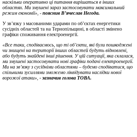
наскільки оперативно ці питання вирішаться в інших
областях. Ми змушені зараз застосовувати максимальний
режим економії», -
пояснив В’ячеслав Негода.
У зв’язку з масованими ударами по об’єктах енергетики
сусідніх областей та на Тернопільщині, в області змінено
графіки споживання електроенергії.
«Все таки, сподіваємось, що ті об’єкти, які були пошкоджені
чи знищені на території інших областей будуть відновлені,
або будуть знайдені інші рішення. У цій ситуації, яка склалася,
ми змушені застосовувати нові графіки подачі електроенергії.
Ми на зв’язку з сусідніми областями – будемо сподіватися, що
спільними зусиллями зможемо ліквідувати наслідки нової
ворожої атаки»,
- зазначив голова ТОВА.