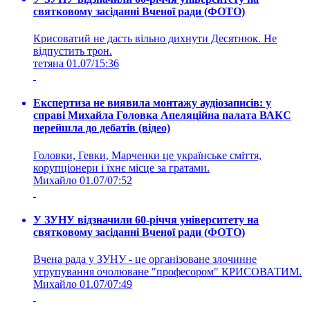
святковому засіданні Вченої ради (ФОТО)
Крисоватий не дасть вільно дихнути Десятнюк. Не
відпустить трон.
тетяна
01.07/15:36
Експертиза не виявила монтажу аудіозаписів: у
справі Михайла Головка Апеляційна палата ВАКС
перейшла до дебатів (відео)
Головки, Гевки, Марченки це українське сміття,
корупціонери і їхнє місце за гратами.
Михайло
01.07/07:52
У ЗУНУ відзначили 60-річчя університету на
святковому засіданні Вченої ради (ФОТО)
Вчена рада у ЗУНУ - це організоване злочинне
угрупування очолюване "професором" КРИСОВАТИМ.
Михайло
01.07/07:49