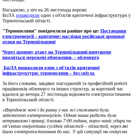
Нагадаємо, у ніч на 26 листопада ворожі
БпЛА
пошкодили
один з об'єктів критичної інфраструктури у
Тернопільській області.
"Тернополяни" повідомляли раніше про це:
Постачання
електроенергії – критичне: наслідки російської дронової
атаки на Тернопільщині
Через дронову атаку на Тернопільщині вимушено
вводяться мережеві обмеження, – обленерго
БпЛА пошкодили один з об'єктів критичної
інфраструктури: тернополяни – без світла
За його словами, завдяки злагодженій та професійній роботі
працівників обленерго та інших структур, за короткий час
вдалося до вечора 27 листопада відновити електропостачання
в Тернопільській області.
«Впродовж ночі і до ранку у нас всі споживачі були
забезпечені електроенергією. Однак наша радість була
нетривалою і вранці, близько 7:00 години, ворог наніс удари по
об’єктах енергетики сусідніх областей – областей, через які
йшло електропостачання до нас. У цій ситуації ми очікуємо