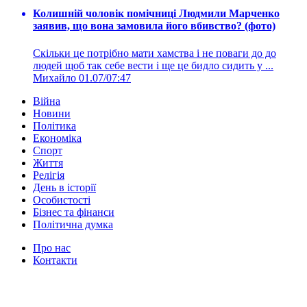
Колишній чоловік помічниці Людмили Марченко
заявив, що вона замовила його вбивство? (фото)
Скільки це потрібно мати хамства і не поваги до до
людей щоб так себе вести і ще це бидло сидить у ...
Михайло
01.07/07:47
Війна
Новини
Політика
Економіка
Спорт
Життя
Релігія
День в історії
Особистості
Бізнес та фінанси
Політична думка
Про нас
Контакти