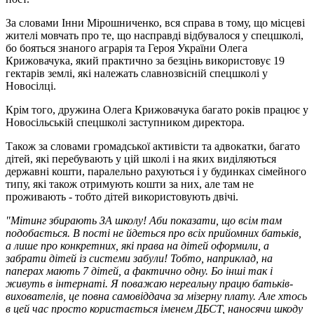
За словами Інни Мірошниченко, вся справа в тому, що місцеві
жителі мовчать про те, що насправді відбувалося у спецшколі,
бо бояться знаного аграрія та Героя України Олега
Крижовачука, який практично за безцінь використовує 19
гектарів землі, які належать славнозвісній спецшколі у
Новосілці.
Крім того, дружина Олега Крижовачука багато років працює у
Новосільській спецшколі заступником директора.
Також за словами громадської активісти та адвокатки, багато
дітей, які перебувають у цій школі і на яких виділяються
державні кошти, паралельно рахуються і у будинках сімейного
типу, які також отримують кошти за них, але там не
проживають - тобто дітей використовують двічі.
"Мітинг збирають ЗА школу! Аби показати, що всім там
подобається. В пості не йдеться про всіх прийомних батьків,
а лише про конкретних, які права на дітей оформили, а
забрати дітей із системи забули! Тобто, наприклад, на
паперах мають 7 дітей, а фактично одну. Бо інші так і
живуть в інтернаті. Я поважаю нереальну працю батьків-
вихователів, це повна самовіддача за мізерну плату. Але хтось
в цей час просто користається іменем ДБСТ, наносячи шкоду