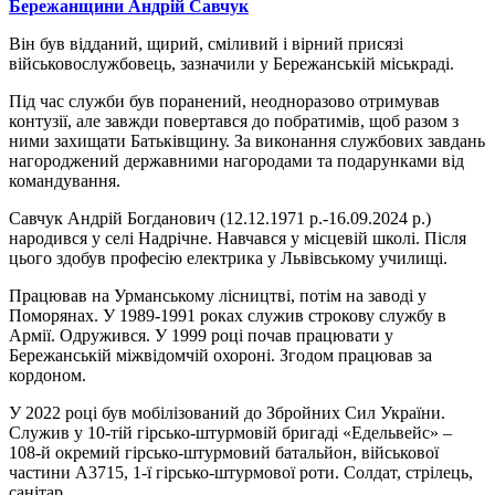
Бережанщини Андрій Савчук
Він був відданий, щирий, сміливий і вірний присязі
військовослужбовець, зазначили у Бережанській міськраді.
Під час служби був поранений, неодноразово отримував
контузії, але завжди повертався до побратимів, щоб разом з
ними захищати Батьківщину. За виконання службових завдань
нагороджений державними нагородами та подарунками від
командування.
Савчук Андрій Богданович (12.12.1971 р.-16.09.2024 р.)
народився у селі Надрічне. Навчався у місцевій школі. Після
цього здобув професію електрика у Львівському училищі.
Працював на Урманському лісництві, потім на заводі у
Поморянах. У 1989-1991 роках служив строкову службу в
Армії. Одружився. У 1999 році почав працювати у
Бережанській міжвідомчій охороні. Згодом працював за
кордоном.
У 2022 році був мобілізований до Збройних Сил України.
Служив у 10-тій гірсько-штурмовій бригаді «Едельвейс» –
108-й окремий гірсько-штурмовий батальйон, військової
частини А3715, 1-ї гірсько-штурмової роти. Солдат, стрілець,
санітар.