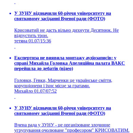
У ЗУНУ відзначили 60-річчя університету на
святковому засіданні Вченої ради (ФОТО)
Крисоватий не дасть вільно дихнути Десятнюк. Не
відпустить трон.
тетяна
01.07/15:36
Експертиза не виявила монтажу аудіозаписів: у
справі Михайла Головка Апеляційна палата ВАКС
перейшла до дебатів (відео)
Головки, Гевки, Марченки це українське сміття,
корупціонери і їхнє місце за гратами.
Михайло
01.07/07:52
У ЗУНУ відзначили 60-річчя університету на
святковому засіданні Вченої ради (ФОТО)
Вчена рада у ЗУНУ - це організоване злочинне
угрупування очолюване "професором" КРИСОВАТИМ.