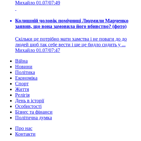
Михайло
01.07/07:49
Колишній чоловік помічниці Людмили Марченко
заявив, що вона замовила його вбивство? (фото)
Скільки це потрібно мати хамства і не поваги до до
людей щоб так себе вести і ще це бидло сидить у ...
Михайло
01.07/07:47
Війна
Новини
Політика
Економіка
Спорт
Життя
Релігія
День в історії
Особистості
Бізнес та фінанси
Політична думка
Про нас
Контакти