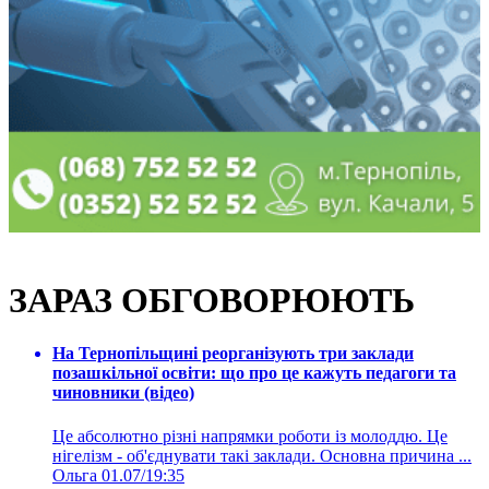
ЗАРАЗ ОБГОВОРЮЮТЬ
На Тернопільщині реорганізують три заклади
позашкільної освіти: що про це кажуть педагоги та
чиновники (відео)
Це абсолютно різні напрямки роботи із молоддю. Це
нігелізм - об'єднувати такі заклади. Основна причина ...
Ольга
01.07/19:35