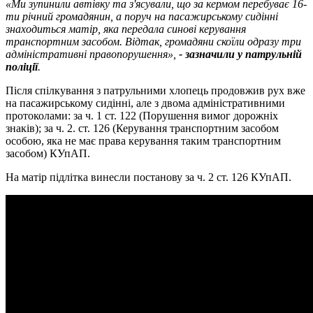
«Ми зупинили автівку та з'ясували, що за кермом перебуває 16-
ти річний громадянин, а поруч на пасажирському сидінні
знаходиться матір, яка передала синові керування
транспортним засобом. Відтак, громадяни скоїли одразу три
адміністративні правопорушення»,
- зазначили у патрульній
поліції
.
Після спілкування з патрульними хлопець продовжив рух вже
на пасажирському сидінні, але з двома адміністративними
протоколами: за ч. 1 ст. 122 (Порушення вимог дорожніх
знаків); за ч. 2. ст. 126 (Керування транспортним засобом
особою, яка не має права керування таким транспортним
засобом) КУпАП.
На матір підлітка винесли постанову за ч. 2 ст. 126 КУпАП.