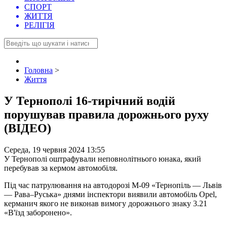
СПОРТ
ЖИТТЯ
РЕЛІГІЯ
Головна
>
Життя
У Тернополі 16-тирічний водій
порушував правила дорожнього руху
(ВІДЕО)
Середа, 19 червня 2024 13:55
У Тернополі оштрафували неповнолітнього юнака, який
перебував за кермом автомобіля.
Під час патрулювання на автодорозі М-09 «Тернопіль — Львів
— Рава–Руська» днями інспектори виявили автомобіль Opel,
керманич якого не виконав вимогу дорожнього знаку 3.21
«В'їзд заборонено».