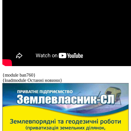
{module ban760}
{loadmodule Останні новини}