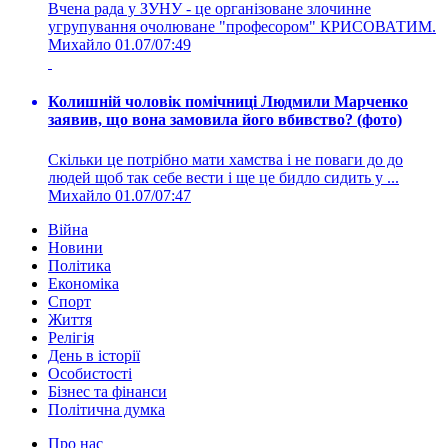
Вчена рада у ЗУНУ - це організоване злочинне
угрупування очолюване "професором" КРИСОВАТИМ.
Михайло
01.07/07:49
Колишній чоловік помічниці Людмили Марченко
заявив, що вона замовила його вбивство? (фото)
Скільки це потрібно мати хамства і не поваги до до
людей щоб так себе вести і ще це бидло сидить у ...
Михайло
01.07/07:47
Війна
Новини
Політика
Економіка
Спорт
Життя
Релігія
День в історії
Особистості
Бізнес та фінанси
Політична думка
Про нас