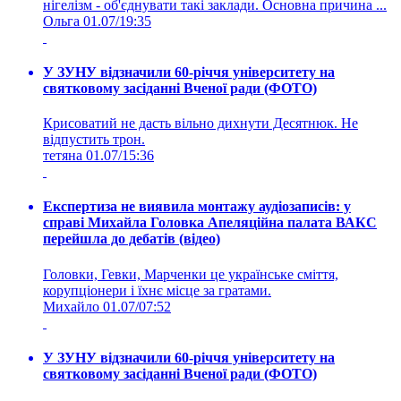
нігелізм - об'єднувати такі заклади. Основна причина ...
Ольга
01.07/19:35
У ЗУНУ відзначили 60-річчя університету на
святковому засіданні Вченої ради (ФОТО)
Крисоватий не дасть вільно дихнути Десятнюк. Не
відпустить трон.
тетяна
01.07/15:36
Експертиза не виявила монтажу аудіозаписів: у
справі Михайла Головка Апеляційна палата ВАКС
перейшла до дебатів (відео)
Головки, Гевки, Марченки це українське сміття,
корупціонери і їхнє місце за гратами.
Михайло
01.07/07:52
У ЗУНУ відзначили 60-річчя університету на
святковому засіданні Вченої ради (ФОТО)