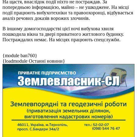
На щастя, внаслідок події ніхто не постраждав. За
попередньою інформацією, майно – не ушкоджене. На місці
події працюють вибухотехніки та правоохоронці, відбувається
аналіз речових доказів ворожих злочинів.
В іншому домогосподарстві цієї ночі вибухова хвиля
пошкодила вікна та двері приватного житлового будинку.
Постраждалих немає. На місцях працюють спецслужби.
{module ban760}
{loadmodule Останні новини}