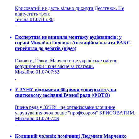
Крисоватий не дасть вільно дихнути Десятнюк. Не
відпустить трон.
тетяна
01.07/15:36
Експертиза не виявила монтажу аудіозаписів: у
справі Михайла Головка Апеляційна палата ВАКС
перейшла до дебатів (відео)
Головки, Гевки, Марченки це українське сміття,
корупціонери і їхнє місце за гратами.
Михайло
01.07/07:52
У ЗУНУ відзначили 60-річчя університету на
святковому засіданні Вченої ради (ФОТО)
Вчена рада у ЗУНУ - це організоване злочинне
угрупування очолюване "професором" КРИСОВАТИМ.
Михайло
01.07/07:49
Колишній чоловік помічниці Людмили Марченко