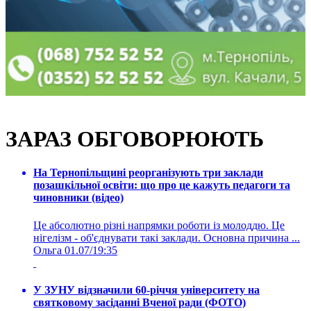
ЗАРАЗ ОБГОВОРЮЮТЬ
На Тернопільщині реорганізують три заклади
позашкільної освіти: що про це кажуть педагоги та
чиновники (відео)
Це абсолютно різні напрямки роботи із молоддю. Це
нігелізм - об'єднувати такі заклади. Основна причина ...
Ольга
01.07/19:35
У ЗУНУ відзначили 60-річчя університету на
святковому засіданні Вченої ради (ФОТО)