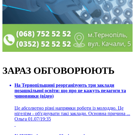
ЗАРАЗ ОБГОВОРЮЮТЬ
На Тернопільщині реорганізують три заклади
позашкільної освіти: що про це кажуть педагоги та
чиновники (відео)
Це абсолютно різні напрямки роботи із молоддю. Це
нігелізм - об'єднувати такі заклади. Основна причина ...
Ольга
01.07/19:35