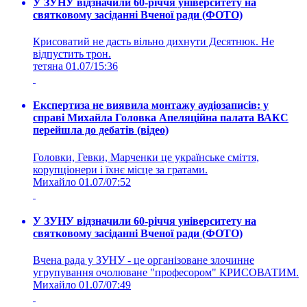
У ЗУНУ відзначили 60-річчя університету на
святковому засіданні Вченої ради (ФОТО)
Крисоватий не дасть вільно дихнути Десятнюк. Не
відпустить трон.
тетяна
01.07/15:36
Експертиза не виявила монтажу аудіозаписів: у
справі Михайла Головка Апеляційна палата ВАКС
перейшла до дебатів (відео)
Головки, Гевки, Марченки це українське сміття,
корупціонери і їхнє місце за гратами.
Михайло
01.07/07:52
У ЗУНУ відзначили 60-річчя університету на
святковому засіданні Вченої ради (ФОТО)
Вчена рада у ЗУНУ - це організоване злочинне
угрупування очолюване "професором" КРИСОВАТИМ.
Михайло
01.07/07:49