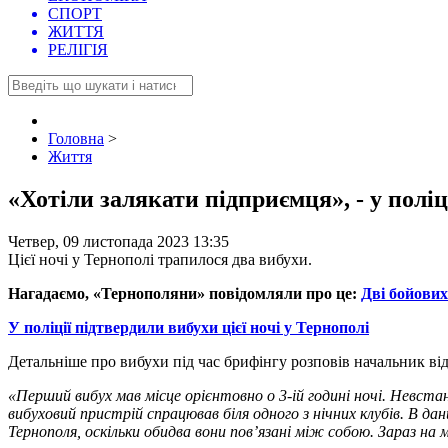
СПОРТ
ЖИТТЯ
РЕЛІГІЯ
Головна
>
Життя
«Хотіли залякати підприємця», - у полі
Четвер, 09 листопада 2023 13:35
Цієї ночі у Тернополі трапилося два вибухи.
Нагадаємо, «Тернополяни» повідомляли про це:
Дві бойових
У поліції підтвердили вибухи цієї ночі у Тернополі
Детальніше про вибухи під час брифінгу розповів начальник від
«Перший вибух мав місце орієнтовно о 3-ій годині ночі. Невстан
вибуховий пристрій спрацював біля одного з нічних клубів. В д
Тернополя, оскільки обидва вони пов’язані між собою. Зараз на