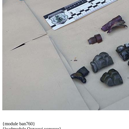
{module ban760}
{loadmodule Останні новини}