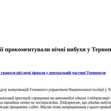
ції прокоментували нічні вибухи у Терн
 гранати цієї ночі зірвали у центральній частині Тернополя
ділу комунікацій Головного управління Національної поліції у Те
овлений пристрій спрацював на автомобілі одного з підприємців Те
аних випадках ніхто не постраждав. Підозрюємо, що обидва вибух
 місцях працюють слідчі. Маємо певні напрацювання з цього приво