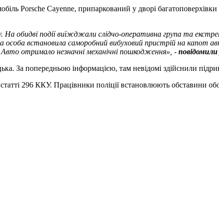
іль Porsche Cayenne, припаркований у дворі багатоповерхівки на
. На обидві події виїжджали слідчо-оперативна група та екстрен
відома особа встановила саморобний вибуховий пристрій на капот а
в. Авто отримало незначні механічні пошкодження
», -
повідомили
цька. За попередньою інформацією, там невідомі здійснили підри
 статті 296 ККУ. Працівники поліції встановлюють обставини обо