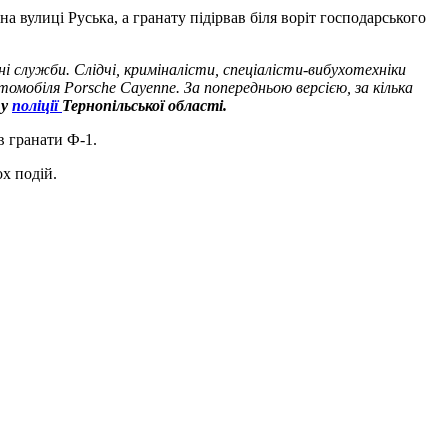
 вулиці Руська, а гранату підірвав біля воріт господарського
і служби. Слідчі, криміналісти, спеціалісти-вибухотехніки
втомобіля Porsche Cayenne. За попередньою версією, за кілька
 у
поліції
Тернопільської області
.
в гранати Ф-1.
х подій.