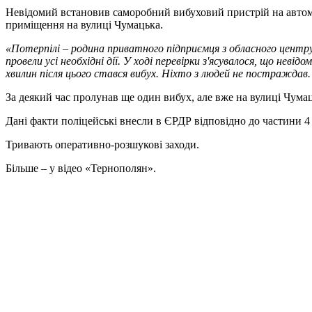
Невідомий встановив саморобний вибуховий пристрій на автомоб
приміщення на вулиці Чумацька.
«
Потерпілі – родина приватного підприємця з обласного центру
провели усі необхідні дії. У ході перевірки з'ясувалося, що не
хвилин після цього стався вибух. Ніхто з людей не постражда
За деякий час пролунав ще один вибух, але вже на вулиці Чума
Дані факти поліцейські внесли в ЄРДР відповідно до частини 4
Тривають оперативно-розшукові заходи.
Більше – у відео «Тернополян».