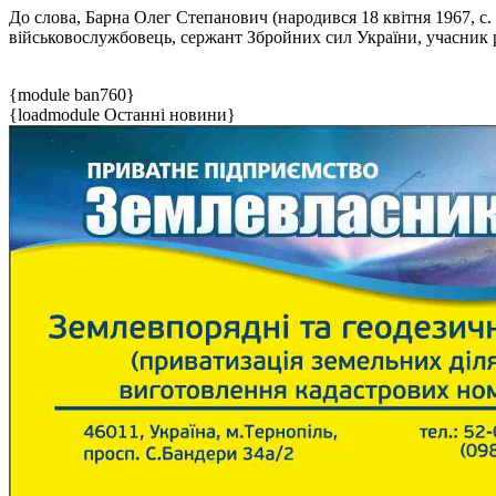
До слова, Барна Олег Степанович (народився 18 квітня 1967, с.
військовослужбовець, сержант Збройних сил України, учасник р
{module ban760}
{loadmodule Останні новини}