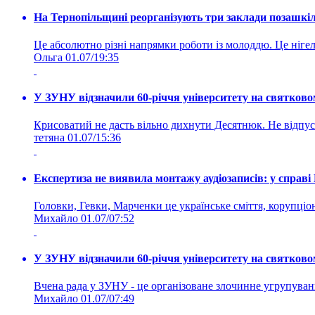
На Тернопільщині реорганізують три заклади позашкіль
Це абсолютно різні напрямки роботи із молоддю. Це нігелі
Ольга
01.07/19:35
У ЗУНУ відзначили 60-річчя університету на святково
Крисоватий не дасть вільно дихнути Десятнюк. Не відпус
тетяна
01.07/15:36
Експертиза не виявила монтажу аудіозаписів: у справ
Головки, Гевки, Марченки це українське сміття, корупціоне
Михайло
01.07/07:52
У ЗУНУ відзначили 60-річчя університету на святково
Вчена рада у ЗУНУ - це організоване злочинне угруп
Михайло
01.07/07:49