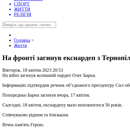
СПОРТ
ЖИТТЯ
РЕЛІГІЯ
Головна
>
Життя
На фронті загинув екснардеп з Терноп
Вівторок, 18 квітня 2023 20:53
На війні загинув колишній нардеп Олег Барна.
Інформацію підтвердив речник об’єднаного пресцентру Сил о
Попередньо Барна загинув вчора, 17 квітня.
Сьогодні, 18 квітня, екснардепу мало виповнитися 56 років.
Співчуваємо рідним та близьким.
Вічна пам'ять Герою.