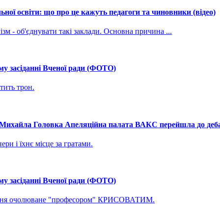
ної освіти: що про це кажуть педагоги та чиновники (відео)
зм - об'єднувати такі заклади. Основна причина ...
му засіданні Вченої ради (ФОТО)
тить трон.
і Михайла Головка Апеляційна палата ВАКС перейшла до дебат
ри і їхнє місце за гратами.
му засіданні Вченої ради (ФОТО)
ування очолюване "професором" КРИСОВАТИМ.