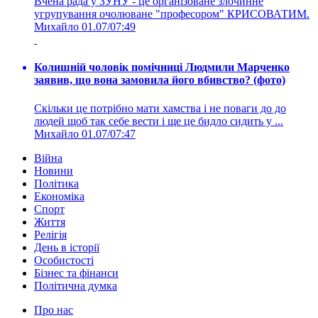
Вчена рада у ЗУНУ - це організоване злочинне
угрупування очолюване "професором" КРИСОВАТИМ.
Михайло
01.07/07:49
Колишній чоловік помічниці Людмили Марченко
заявив, що вона замовила його вбивство? (фото)
Скільки це потрібно мати хамства і не поваги до до
людей щоб так себе вести і ще це бидло сидить у ...
Михайло
01.07/07:47
Війна
Новини
Політика
Економіка
Спорт
Життя
Релігія
День в історії
Особистості
Бізнес та фінанси
Політична думка
Про нас