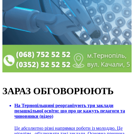
ЗАРАЗ ОБГОВОРЮЮТЬ
На Тернопільщині реорганізують три заклади
позашкільної освіти: що про це кажуть педагоги та
чиновники (відео)
Це абсолютно різні напрямки роботи із молоддю. Це
нігелізм - об'єднувати такі заклади. Основна причина ...