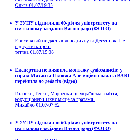
Ольга
01.07/19:35
У ЗУНУ відзначили 60-річчя університету на
святковому засіданні Вченої ради (ФОТО)
Крисоватий не дасть вільно дихнути Десятнюк. Не
відпустить трон.
тетяна
01.07/15:36
Експертиза не виявила монтажу аудіозаписів: у
справі Михайла Головка Апеляційна палата ВАКС
перейшла до дебатів (відео)
Головки, Гевки, Марченки це українське сміття,
корупціонери і їхнє місце за гратами.
Михайло
01.07/07:52
У ЗУНУ відзначили 60-річчя університету на
святковому засіданні Вченої ради (ФОТО)