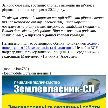
За його словами, востаннє хлопець виходив на зв'язок з
рідними на початку червня 2022 року.
"9 місяців героїчної витримки та мрії обійняти рідних і вчора,
під час чергового обміну полоненими, Тарас нарешті
повернувся на рідну землю.
Дякуємо за стійкість і міцність.
Вітаю батьків та усіх рідних. Віра та молитва роблять
великі дива!",
– йдеться у дописі голови громади.
Нагадаємо, під час останнього обміну полоненими
додому
повернулися 126 захисників та 4 захисниці
. Це воїни ЗСУ,
нацгвардійці, прикордонники, бійці ДССТ. Серед них – 87
захисників Маріуполя, 71 з яких з "Азовсталі".
{module ban760}
{loadmodule Останні новини}