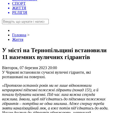
СПОРТ
ЖИТТЯ
РЕЛІГІЯ
Головна
>
Життя
У місті на Тернопільщині встановили
11 наземних вуличних гідрантів
Вівторок, 07 березня 2023 20:00
У Чоркові встановили сучасні вуличні гідранти, які
розташовані на поверхні.
«Протягом останніх років ми не лише відновлювали
непрацюючі підземні пожежні гідранти (понад 15!), а й
почали будувати наземні. Під час лиха кожна секунда
важлива. Інколи, щоб під’єднатись до підземних пожежних
гідрантів – потрібна не одна хвилина. Адже спершу треба
зняти каналізаційний люк, а вже потім під’єднатись до води.
Часом доступ до гідрантів обмежують, наприклад,