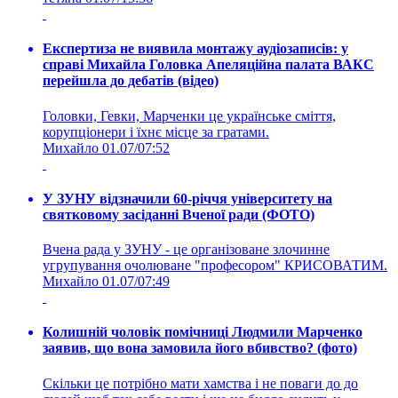
Експертиза не виявила монтажу аудіозаписів: у
справі Михайла Головка Апеляційна палата ВАКС
перейшла до дебатів (відео)
Головки, Гевки, Марченки це українське сміття,
корупціонери і їхнє місце за гратами.
Михайло
01.07/07:52
У ЗУНУ відзначили 60-річчя університету на
святковому засіданні Вченої ради (ФОТО)
Вчена рада у ЗУНУ - це організоване злочинне
угрупування очолюване "професором" КРИСОВАТИМ.
Михайло
01.07/07:49
Колишній чоловік помічниці Людмили Марченко
заявив, що вона замовила його вбивство? (фото)
Скільки це потрібно мати хамства і не поваги до до