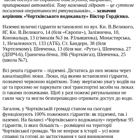
припарковані автомобілі. Тому наземний гідрант – це суттєве
посилення оперативності рятувальників»,
–
зазначив
керівник «Чортківського водоканалу» Віктор Гордієнко.
Наземні вуличні гідранти встановлені по вул. Кн. В.Великого,
8Г, Кн. В.Великого, 14 (біля «Європи»), Залізнична, 10,
Коновальця, 13 (гімназія №3 ім. Р.Ільяшенка), Монастирська,
1, Незалежності, 133 (АТБ), Ст. Бандери, 38 (біля
Укртелекому), Шевченка, 13 (біля маг. «Рута»), Шевченка, 27
(ДПРЧ-6), Гранична-бічна, 39Б (Чортківгаз), Шевченка, 25
(школа №7).
Всі решта гідранти – підземні. Дістатись до них можна через
каналізаційні люки. Люки, під якими встановлені гідранти,
позначені червоною відміткою. Тому звертаємо увагу водіїв на
це та просимо не паркувати свої транспортні засоби на люках
із такими позначками. Щоб у разі пожежі рятувальники не
гаяли часу та могли безперешкодно отримати доступ до води.
Загалом, у Чортківській громаді станом на сьогодні
функціонують 100% пожежних гідрантів: як підземні, так і
наземні. На балансі «Чортківського водоканалу» перебуває 95
гідрантів, із яких більшість – розміщені на території
Чортківської громади. Чи не вперше в історії – усі вони
справні та готові до застосування у разі виникнення