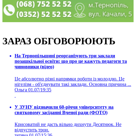
ЗАРАЗ ОБГОВОРЮЮТЬ
На Тернопільщині реорганізують три заклади
позашкільної освіти: що про це кажуть педагоги та
чиновники (відео)
Це абсолютно різні напрямки роботи із молоддю. Це
нігелізм - об'єднувати такі заклади. Основна причина ...
Ольга
01.07/19:35
У ЗУНУ відзначили 60-річчя університету на
святковому засіданні Вченої ради (ФОТО)
Крисоватий не дасть вільно дихнути Десятнюк. Не
відпустить трон.
тетяна
01.07/15:36