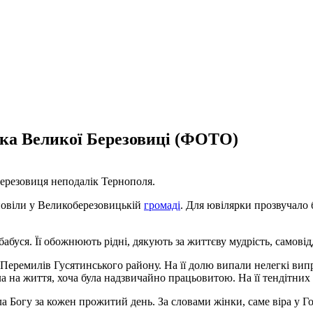
ька Великої Березовиці (ФОТО)
ерезовиця неподалік Тернополя.
повіли у Великоберезовицькій
громаді
. Для ювілярки прозвучало 
абуся. Її обожнюють рідні, дякують за життєву мудрість, самовід
Перемилів Гусятинського району. На її долю випали нелегкі вип
 на життя, хоча була надзвичайно працьовитою. На її тендітних пл
а Богу за кожен прожитий день. За словами жінки, саме віра у Г