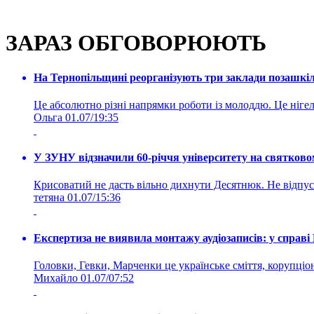
ЗАРАЗ ОБГОВОРЮЮТЬ
На Тернопільщині реорганізують три заклади позашкіль
Це абсолютно різні напрямки роботи із молоддю. Це нігелі
Ольга
01.07/19:35
У ЗУНУ відзначили 60-річчя університету на святково
Крисоватий не дасть вільно дихнути Десятнюк. Не відпус
тетяна
01.07/15:36
Експертиза не виявила монтажу аудіозаписів: у справ
Головки, Гевки, Марченки це українське сміття, корупціоне
Михайло
01.07/07:52