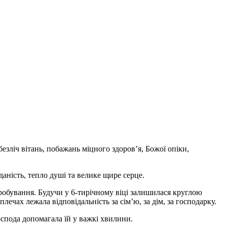
безліч вітань, побажань міцного здоров’я, Божої опіки,
даність, тепло душі та велике щире серце.
робування. Будучи у 6-тирічному віці залишилася круглою
ечах лежала відповідальність за сім’ю, за дім, за господарку.
оспода допомагала їй у важкі хвилини.