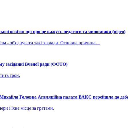
ної освіти: що про це кажуть педагоги та чиновники (відео)
зм - об'єднувати такі заклади. Основна причина ...
му засіданні Вченої ради (ФОТО)
тить трон.
і Михайла Головка Апеляційна палата ВАКС перейшла до дебат
ри і їхнє місце за гратами.