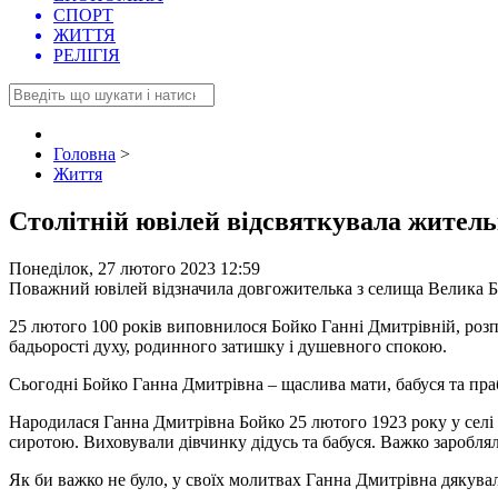
СПОРТ
ЖИТТЯ
РЕЛІГІЯ
Головна
>
Життя
Столітній ювілей відсвяткувала жител
Понеділок, 27 лютого 2023 12:59
Поважний ювілей відзначила довгожителька з селища Велика Б
25 лютого 100 років виповнилося Бойко Ганні Дмитрівній, роз
бадьорості духу, родинного затишку і душевного спокою.
Сьогодні Бойко Ганна Дмитрівна – щаслива мати, бабуся та праб
Народилася Ганна Дмитрівна Бойко 25 лютого 1923 року у селі 
сиротою. Виховували дівчинку дідусь та бабуся. Важко заробляла
Як би важко не було, у своїх молитвах Ганна Дмитрівна дякувал