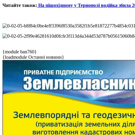
Читайте також:
На пішохідному у Тернополі водійка збила 2
{module ban760}
{loadmodule Останні новини}