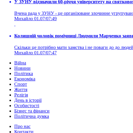
У ЗУНУ відзначили 60-річчя університету на святково
Вчена рада у ЗУНУ - це організоване злочинне угруп
Михайло
01.07/07:49
Колишній чоловік помічниці Людмили Марченко заявив
Скільки це потрібно мати хамства і не поваги до до людей 
Михайло
01.07/07:47
Війна
Новини
Політика
Економіка
Спорт
Життя
Релігія
День в історії
Особистості
Бізнес та фінанси
Політична думка
Про нас
Контакти