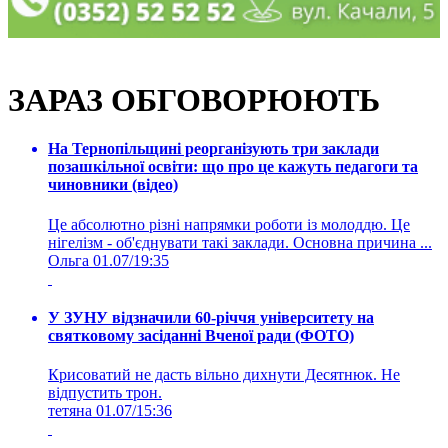
ЗАРАЗ ОБГОВОРЮЮТЬ
На Тернопільщині реорганізують три заклади
позашкільної освіти: що про це кажуть педагоги та
чиновники (відео)
Це абсолютно різні напрямки роботи із молоддю. Це
нігелізм - об'єднувати такі заклади. Основна причина ...
Ольга
01.07/19:35
У ЗУНУ відзначили 60-річчя університету на
святковому засіданні Вченої ради (ФОТО)
Крисоватий не дасть вільно дихнути Десятнюк. Не
відпустить трон.
тетяна
01.07/15:36