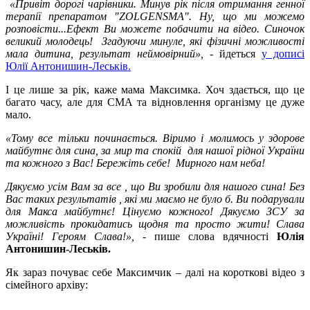
«Привіт дорогі чарівники. Минув рік після отримання генної
терапії препаратом "ZOLGENSMA". Ну, що ми можемо
розповісти...Ефект Ви можете побачити на відео. Синочок
великий молодець! Згадуючи минуле, які фізичні можливості
мала дитина, результат неймовірний», -
йдеться
у дописі
Юлії Антонишин-Леськів.
І це лише за рік, каже мама Максимка. Хоч здається, що це
багато часу, але для СМА та відновлення організму це дуже
мало.
«Тому все тільки починається. Віримо і молимось у здорове
майбутнє для сина, за мир та спокій для нашої рідної України
та кожного з Вас! Бережіть себе! Мирного нам неба!
Дякуємо усім Вам за все , що Ви зробили для нашого сина! Без
Вас таких результатів , які ми маємо не було б. Ви подарували
для Макса майбутнє! Цінуємо кожного! Дякуємо ЗСУ за
можливість прокидатись щодня та просто жити! Слава
Україні! Героям Слава!»,
- пише слова вдячності
Юлія
Антонишин-Леськів.
Як зараз почуває себе Максимчик – далі на короткові відео з
сімейного архіву: