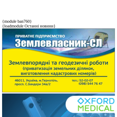
{module ban760}
{loadmodule Останні новини}