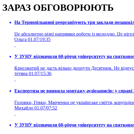
ЗАРАЗ ОБГОВОРЮЮТЬ
На Тернопільщині реорганізують три заклади позашкіль
Це абсолютно різні напрямки роботи із молоддю. Це нігелі
Ольга
01.07/19:35
У ЗУНУ відзначили 60-річчя університету на святково
Крисоватий не дасть вільно дихнути Десятнюк. Не відпус
тетяна
01.07/15:36
Експертиза не виявила монтажу аудіозаписів: у справ
Головки, Гевки, Марченки це українське сміття, корупціоне
Михайло
01.07/07:52
У ЗУНУ відзначили 60-річчя університету на святково