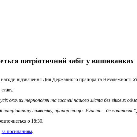
деться патріотичний забіг у вишиванках
 нагоди відзначення Дня Державного прапора та Незалежності У
 ставу.
 усіх охочих тернополян та гостей нашого міста без вікових обм
бі патріотичну символіку, прапор тощо. Участь – безкоштовна",
розпочнеться о 18:30.
ю
за посиланням
.