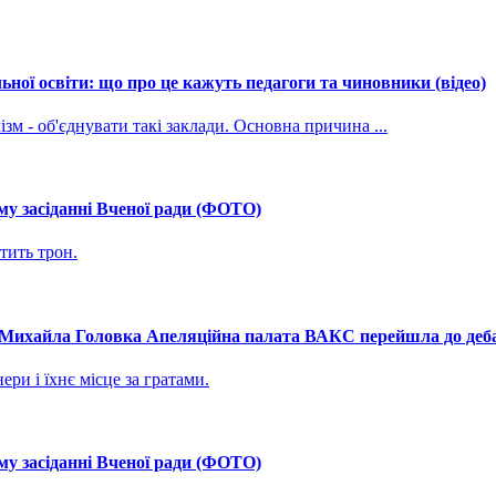
ної освіти: що про це кажуть педагоги та чиновники (відео)
зм - об'єднувати такі заклади. Основна причина ...
му засіданні Вченої ради (ФОТО)
тить трон.
і Михайла Головка Апеляційна палата ВАКС перейшла до дебат
ри і їхнє місце за гратами.
му засіданні Вченої ради (ФОТО)