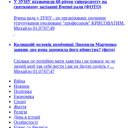
У ЗУНУ відзначили 60-річчя університету на
святковому засіданні Вченої ради (ФОТО)
Вчена рада у ЗУНУ - це організоване злочинне
угрупування очолюване "професором" КРИСОВАТИМ.
Михайло
01.07/07:49
Колишній чоловік помічниці Людмили Марченко
заявив, що вона замовила його вбивство? (фото)
Скільки це потрібно мати хамства і не поваги до до
людей щоб так себе вести і ще це бидло сидить у ...
Михайло
01.07/07:47
Війна
Новини
Політика
Економіка
Спорт
Життя
Релігія
День в історії
Особистості
Бізнес та фінанси