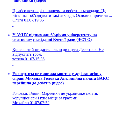
чиновники (відео)
Це абсолютно різні напрямки роботи із молоддю. Це
нігелізм - об'єднувати такі заклади. Основна причина ...
Ольга
01.07/19:35
У ЗУНУ відзначили 60-річчя університету на
святковому засіданні Вченої ради (ФОТО)
Крисоватий не дасть вільно дихнути Десятнюк. Не
відпустить трон.
тетяна
01.07/15:36
Експертиза не виявила монтажу аудіозаписів: у
справі Михайла Головка Апеляційна палата ВАКС
перейшла до дебатів (відео)
Головки, Гевки, Марченки це українське сміття,
корупціонери і їхнє місце за гратами.
Михайло
01.07/07:52