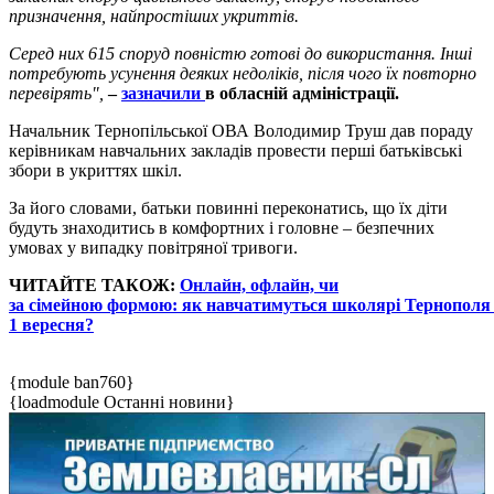
призначення, найпростіших укриттів.
Серед них 615 споруд повністю готові до використання. Інші
потребують усунення деяких недоліків, після чого їх повторно
перевірять",
–
зазначили
в обласній адміністрації.
Начальник Тернопільської ОВА Володимир Труш дав пораду
керівникам навчальних закладів провести перші батьківські
збори в укриттях шкіл.
За його словами, батьки повинні переконатись, що їх діти
будуть знаходитись в комфортних і головне – безпечних
умовах у випадку повітряної тривоги.
ЧИТАЙТЕ ТАКОЖ:
Онлайн, офлайн, чи
за сімейною формою: як навчатимуться школярі Тернополя 
1 вересня?
{module ban760}
{loadmodule Останні новини}