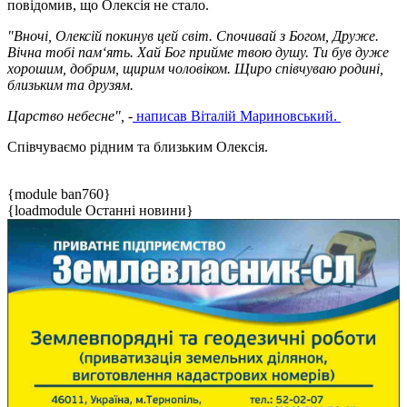
повідомив, що Олексія не стало.
"Вночі, Олексій покинув цей світ. Спочивай з Богом, Друже.
Вічна тобі пам‘ять. Хай Бог прийме твою душу. Ти був дуже
хорошим, добрим, щирим чоловіком. Щиро співчуваю родині,
близьким та друзям.
Царство небесне", -
написав Віталій Мариновський.
Співчуваємо рідним та близьким Олексія.
{module ban760}
{loadmodule Останні новини}