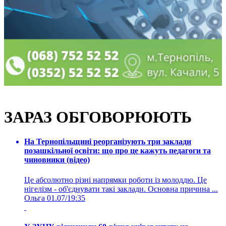
ЗАРАЗ ОБГОВОРЮЮТЬ
На Тернопільщині реорганізують три заклади
позашкільної освіти: що про це кажуть педагоги та
чиновники (відео)
Це абсолютно різні напрямки роботи із молоддю. Це
нігелізм - об'єднувати такі заклади. Основна причина ...
Ольга
01.07/19:35