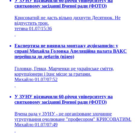
У ЗУНУ відзначили 60-річчя університету на
святковому засіданні Вченої ради (ФОТО)
Крисоватий не дасть вільно дихнути Десятнюк. Не
відпустить трон.
тетяна
01.07/15:36
Експертиза не виявила монтажу аудіозаписів: у
справі Михайла Головка Апеляційна палата ВАКС
перейшла до дебатів (відео)
Головки, Гевки, Марченки це українське сміття,
корупціонери і їхнє місце за гратами.
Михайло
01.07/07:52
У ЗУНУ відзначили 60-річчя університету на
святковому засіданні Вченої ради (ФОТО)
Вчена рада у ЗУНУ - це організоване злочинне
угрупування очолюване "професором" КРИСОВАТИМ.
Михайло
01.07/07:49