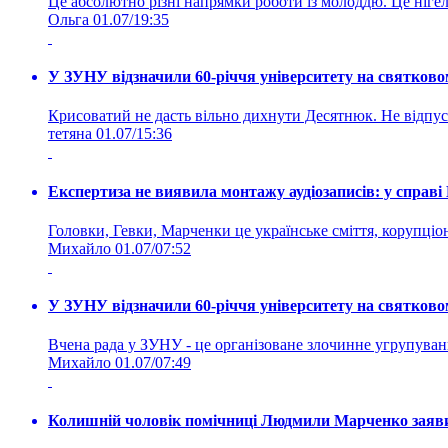
Це абсолютно різні напрямки роботи із молоддю. Це нігелі
Ольга
01.07/19:35
У ЗУНУ відзначили 60-річчя університету на святково
Крисоватий не дасть вільно дихнути Десятнюк. Не відпус
тетяна
01.07/15:36
Експертиза не виявила монтажу аудіозаписів: у справ
Головки, Гевки, Марченки це українське сміття, корупціоне
Михайло
01.07/07:52
У ЗУНУ відзначили 60-річчя університету на святково
Вчена рада у ЗУНУ - це організоване злочинне угруп
Михайло
01.07/07:49
Колишній чоловік помічниці Людмили Марченко заявив