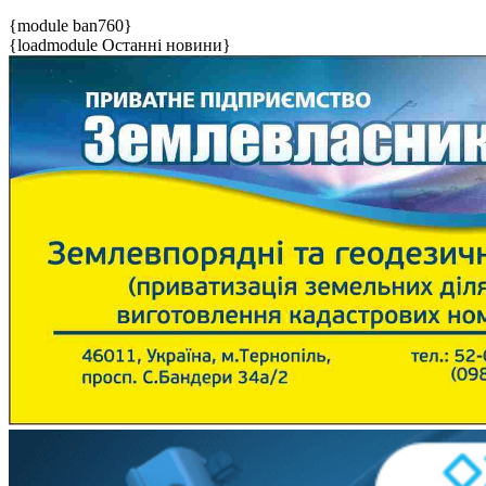
{module ban760}
{loadmodule Останні новини}