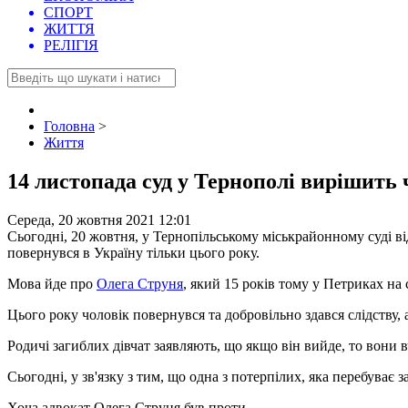
СПОРТ
ЖИТТЯ
РЕЛІГІЯ
Головна
>
Життя
14 листопада суд у Тернополі вирішить 
Середа, 20 жовтня 2021 12:01
Сьогодні, 20 жовтня, у Тернопільському міськрайонному суді від
повернувся в Україну тільки цього року.
Мова йде про
Олега Струня
, який 15 років тому у Петриках на 
Цього року чоловік повернувся та добровільно здався слідству,
Родичі загиблих дівчат заявляють, що якщо він вийде, то вони 
Сьогодні, у зв'язку з тим, що одна з потерпілих, яка перебуває з
Хоча адвокат Олега Струня був проти.