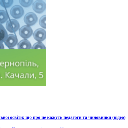
ної освіти: що про це кажуть педагоги та чиновники (відео)