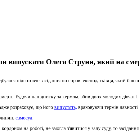
чи випускати Олега Струня, який на смерт
булося підготовче засідання по справі експодатківця, який більше 
смерть, будучи напідпитку за кермом, збив двох молодих дівчат і 
 адже розраховує, що його
випустять,
враховуючи термін давності
вчинять
самосуд.
а кордоном на роботі, не змогла з'явитися у залу суду, то засідан