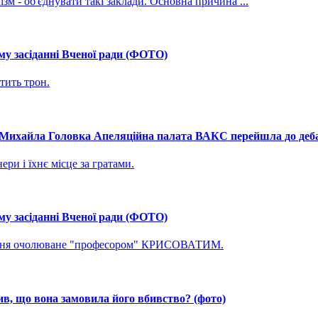
зм - об'єднувати такі заклади. Основна причина ...
му засіданні Вченої ради (ФОТО)
тить трон.
і Михайла Головка Апеляційна палата ВАКС перейшла до дебат
ри і їхнє місце за гратами.
му засіданні Вченої ради (ФОТО)
ування очолюване "професором" КРИСОВАТИМ.
, що вона замовила його вбивство? (фото)