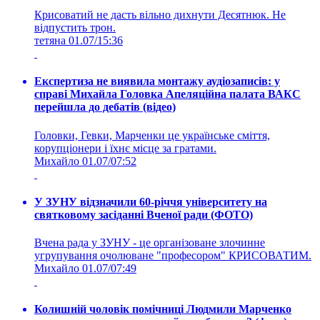
Крисоватий не дасть вільно дихнути Десятнюк. Не
відпустить трон.
тетяна
01.07/15:36
Експертиза не виявила монтажу аудіозаписів: у
справі Михайла Головка Апеляційна палата ВАКС
перейшла до дебатів (відео)
Головки, Гевки, Марченки це українське сміття,
корупціонери і їхнє місце за гратами.
Михайло
01.07/07:52
У ЗУНУ відзначили 60-річчя університету на
святковому засіданні Вченої ради (ФОТО)
Вчена рада у ЗУНУ - це організоване злочинне
угрупування очолюване "професором" КРИСОВАТИМ.
Михайло
01.07/07:49
Колишній чоловік помічниці Людмили Марченко