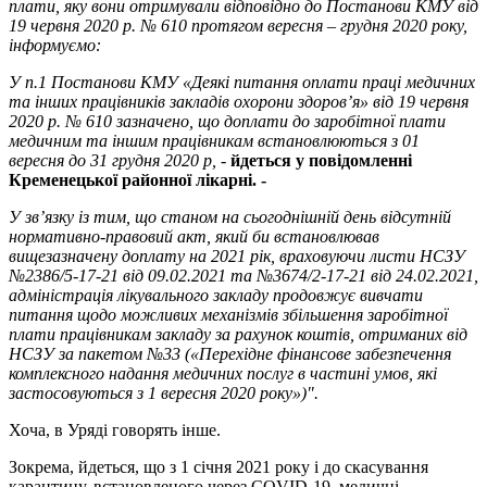
плати, яку вони отримували відповідно до Постанови КМУ від
19 червня 2020 р. № 610 протягом вересня – грудня 2020 року,
інформуємо:
У п.1 Постанови КМУ «Деякі питання оплати праці медичних
та інших працівників закладів охорони здоров’я» від 19 червня
2020 р. № 610 зазначено, що доплати до заробітної плати
медичним та іншим працівникам встановлюються з 01
вересня до 31 грудня 2020 р,
-
йдеться у повідомленні
Кременецької районної лікарні. -
У зв’язку із тим, що станом на сьогоднішній день відсутній
нормативно-правовий акт, який би встановлював
вищезазначену доплату на 2021 рік, враховуючи листи НСЗУ
№2386/5-17-21 від 09.02.2021 та №3674/2-17-21 від 24.02.2021,
адміністрація лікувального закладу продовжує вивчати
питання щодо можливих механізмів збільшення заробітної
плати працівникам закладу за рахунок коштів, отриманих від
НСЗУ за пакетом №33 («Перехідне фінансове забезпечення
комплексного надання медичних послуг в частині умов, які
застосовуються з 1 вересня 2020 року»)".
Хоча, в Уряді говорять інше.
Зокрема, йдеться, що з 1 січня 2021 року і до скасування
карантину, встановленого через COVID-19, медичні