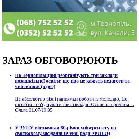
ЗАРАЗ ОБГОВОРЮЮТЬ
На Тернопільщині реорганізують три заклади
позашкільної освіти: що про це кажуть педагоги та
чиновники (відео)
Це абсолютно різні напрямки роботи із молоддю. Це
нігелізм - об'єднувати такі заклади. Основна причина ...
Ольга
01.07/19:35
У ЗУНУ відзначили 60-річчя університету на
святковому засіданні Вченої ради (ФОТО)